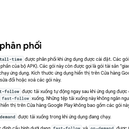
 phân phối
tall-time
được phân phối khi ứng dụng được cài đặt. Các gó
phần của bộ APK). Các gói này còn được gọi là gói tài sản "gi
i chạy ứng dụng. Kích thước ứng dụng hiển thị trên Cửa hàng G
sửa đổi hoặc xoá các gói này.
t-follow
được tải xuống tự động ngay sau khi ứng dụng được 
i
fast-follow
xuống. Những tệp tải xuống này không ngăn ngư
hiển thị trên Cửa hàng Google Play không bao gồm các gói này
demand
được tải xuống trong khi ứng dụng đang chạy.
c định cấu hình dưới dạng
fast-follow
và
on-demand
được C