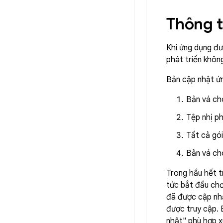
Thông t
Khi ứng dụng đư
phát triển không
Bản cập nhật ứn
Bản vá cho
Tệp nhị p
Tất cả gói
Bản vá cho
Trong hầu hết t
tức bắt đầu chơ
đã được cập nhậ
được truy cập. 
nhật" phù hợp x