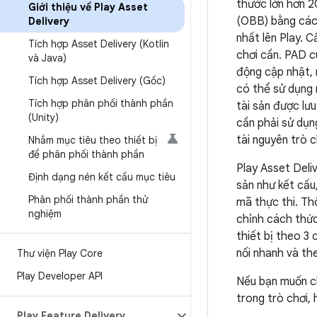
thước lớn hơn 
Giới thiệu về Play Asset
(OBB) bằng các
Delivery
nhất lên Play. 
Tích hợp Asset Delivery (Kotlin
chơi cần. PAD c
và Java)
động cập nhật, 
Tích hợp Asset Delivery (Gốc)
có thể sử dụng 
Tích hợp phân phối thành phần
tài sản được lư
(Unity)
cần phải sử dụn
tài nguyên trò 
Nhắm mục tiêu theo thiết bị
để phân phối thành phần
Play Asset Deli
Định dạng nén kết cấu mục tiêu
sản như kết cấu
Phân phối thành phần thử
mã thực thi. Th
nghiệm
chỉnh cách thức
thiết bị theo 3 
nối nhanh và th
Thư viện Play Core
Play Developer API
Nếu bạn muốn c
trong trò chơi,
Play Feature Delivery