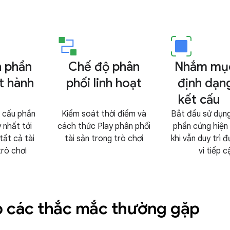
 phần
Chế độ phân
Nhắm mục
t hành
phối linh hoạt
định dạn
kết cấu
 cấu phần
Kiểm soát thời điểm và
Bắt đầu sử dụng
 nhất tới
cách thức Play phân phối
phần cứng hiện
tất cả tài
tài sản trong trò chơi
khi vẫn duy trì
rò chơi
vi tiếp c
p các thắc mắc thường gặp