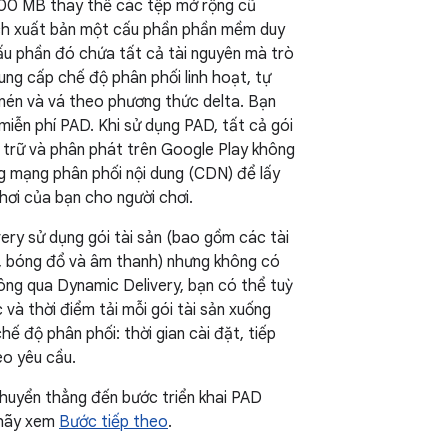
200 MB thay thế các tệp mở rộng cũ
h xuất bản một cấu phần phần mềm duy
Cấu phần đó chứa tất cả tài nguyên mà trò
ung cấp chế độ phân phối linh hoạt, tự
nén và vá theo phương thức delta. Bạn
miễn phí PAD. Khi sử dụng PAD, tất cả gói
u trữ và phân phát trên Google Play không
g mạng phân phối nội dung (CDN) để lấy
chơi của bạn cho người chơi.
very sử dụng gói tài sản (bao gồm các tài
, bóng đổ và âm thanh) nhưng không có
ông qua Dynamic Delivery, bạn có thể tuỳ
 và thời điểm tải mỗi gói tài sản xuống
chế độ phân phối: thời gian cài đặt, tiếp
eo yêu cầu.
huyển thẳng đến bước triển khai PAD
 hãy xem
Bước tiếp theo
.