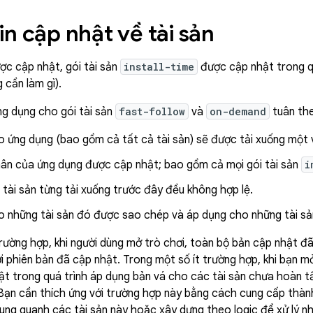
in cập nhật về tài sản
ợc cập nhật, gói tài sản
install-time
được cập nhật trong q
 cần làm gì).
g dụng cho gói tài sản
fast-follow
và
on-demand
tuân th
 ứng dụng (bao gồm cả tất cả tài sản) sẽ được tải xuống một vị 
hân của ứng dụng được cập nhật; bao gồm cả mọi gói tài sản
i
 tài sản từng tải xuống trước đây đều không hợp lệ.
 những tài sản đó được sao chép và áp dụng cho những tài sản
rường hợp, khi người dùng mở trò chơi, toàn bộ bản cập nhật đã
i phiên bản đã cập nhật. Trong một số ít trường hợp, khi bạn m
t trong quá trình áp dụng bản vá cho các tài sản chưa hoàn tấ
Bạn cần thích ứng với trường hợp này bằng cách cung cấp thàn
ung quanh các tài sản này hoặc xây dựng theo logic để xử lý n