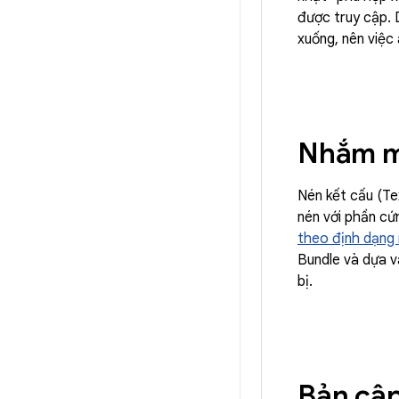
được truy cập. D
xuống, nên việc
Nhắm mụ
Nén kết cấu (Te
nén với phần cứ
theo định dạng 
Bundle và dựa v
bị.
Bản cập