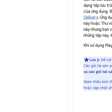
dạng tệp lưu tr
của ứng dụng. B
Delivery
. Ứng d
này hoặc Thư vi
này nhưng bạn c
những tệp này. 
Khi sử dụng Pla
Lưu ý:
Để cài 
Các gói tài sản
i
cả các gói tài s
Giảm thiểu kích 
hoặc cập nhật ứ