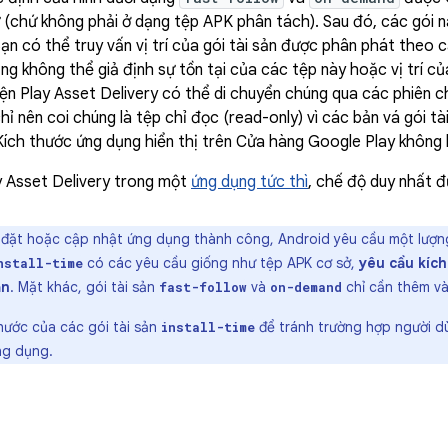
ữ (chứ không phải ở dạng tệp APK phân tách). Sau đó, các gói 
ạn có thể truy vấn vị trí của gói tài sản được phân phát theo
ụng không thể giả định sự tồn tại của các tệp này hoặc vị trí c
ện Play Asset Delivery có thể di chuyển chúng qua các phiên c
hỉ nên coi chúng là tệp chỉ đọc (read-only) vì các bản vá gói t
Kích thước ứng dụng hiển thị trên Cửa hàng Google Play không
y Asset Delivery trong một
ứng dụng tức thì
, chế độ duy nhất đ
đặt hoặc cập nhật ứng dụng thành công, Android yêu cầu một lượng 
có các yêu cầu giống như tệp APK cơ sở,
yêu cầu kích
nstall-time
ản
. Mặt khác, gói tài sản
và
chỉ cần thêm và
fast-follow
on-demand
thước của các gói tài sản
để tránh trường hợp người dù
install-time
ng dụng.