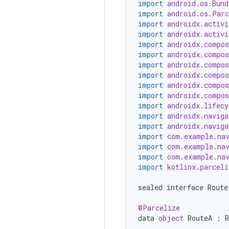
import
android.os.Bund
import
android.os.Parc
import
androidx.activi
import
androidx.activi
import
androidx.compos
import
androidx.compo
import
androidx.compo
import
androidx.compo
import
androidx.compo
import
androidx.compos
import
androidx.lifecy
import
androidx.naviga
import
androidx.naviga
import
com.example.nav
import
com.example.na
import
com.example.nav
import
kotlinx.parceli
sealed
interface
Route
@Parcelize
data
object
RouteA
:
R