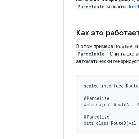
Parcelable
и плагин
kot
Как это работае
В этом примере
RouteA
Parcelable
. Они также 
автоматически генерируе
sealed interface Route
@Parcelize

data object RouteA : R
@Parcelize
