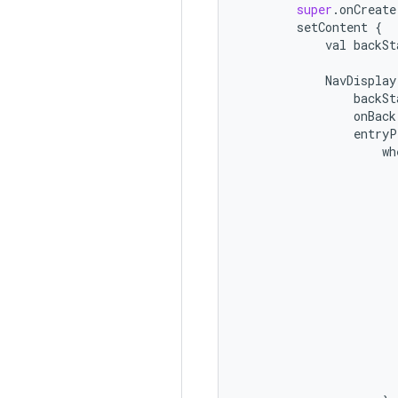
super
.
onCreate
setContent
{
val
backSt
NavDisplay
backSt
onBack
entryP
wh