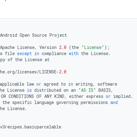
Android
Open
Source
Project
Apache
License
,
Version
2.0
(
the
"License"
);
s
file
except
in
compliance
with
the
License
.
opy
of
the
License
at
he
.
org
/
licenses
/
LICENSE
-
2.0
applicable
law
or
agreed
to
in
writing
,
software
he
License
is
distributed
on
an
"AS IS"
BASIS
,
OR
CONDITIONS
OF
ANY
KIND
,
either
express
or
implied
.
the
specific
language
governing
permissions
and
he
License
.
v3recipes
.
basicparcelable