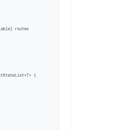
lable
]
routes
otStateList<T>
{