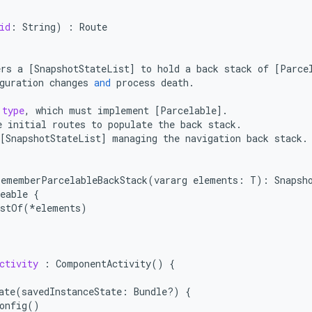
id
:
String
)
:
Route
ers
a
[
SnapshotStateList
]
to
hold
a
back
stack
of
[
Parce
guration
changes
and
process
death
.
type
,
which
must
implement
[
Parcelable
]
.
e
initial
routes
to
populate
the
back
stack
.
[
SnapshotStateList
]
managing
the
navigation
back
stack
.
rememberParcelableBackStack
(
vararg
elements
:
T
):
Snapsh
eable
{
istOf
(
*
elements
)
ctivity
:
ComponentActivity
()
{
ate
(
savedInstanceState
:
Bundle
?
)
{
onfig
()