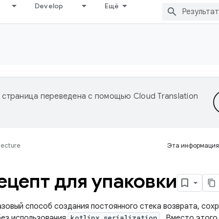
Develop
Ещё
 страница переведена с помощью
Cloud Translation
tecture
Эта информация
ецепт для упаковки
азовый способ создания постоянного стека возврата, сох
без использования
kotlinx.serialization
. Вместо этого