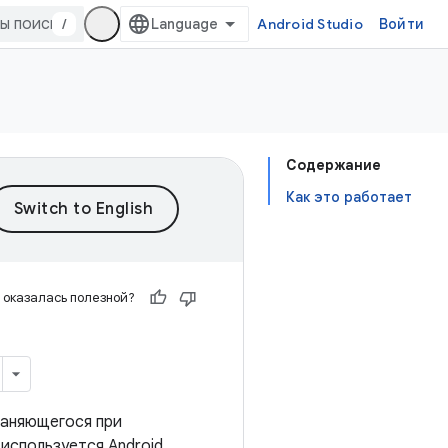
/
Android Studio
Войти
Содержание
Как это работает
 оказалась полезной?
раняющегося при
 используется Android