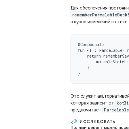
Для обеспечения постоянн
rememberParcelableBack
в курсе изменений в стеке
@Composable

fun <T : Parcelable> r
    return rememberSav
        mutableStateLi
    }

Это служит альтернативо
которая зависит от
kotli
предпочитает
Parcelable
ИССЛЕДОВАТЬ
Полный рецепт можно посмо