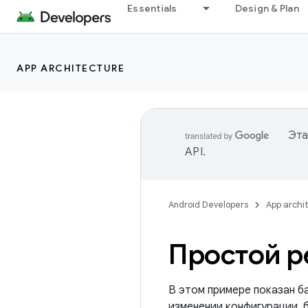
Essentials
Design & Plan
APP ARCHITECTURE
Эта
API
.
Android Developers
App archi
Простой р
В этом примере показан б
изменении конфигурации, 