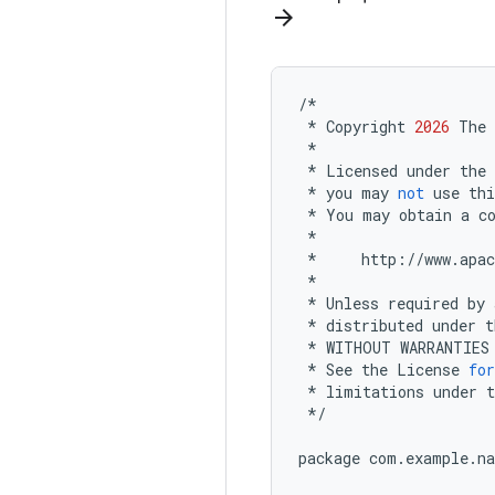
arrow_forward
/*
*
Copyright
2026
The
*
*
Licensed
under
the
*
you
may
not
use
thi
*
You
may
obtain
a
c
*
*
http
:
//
www
.
apac
*
*
Unless
required
by
*
distributed
under
t
*
WITHOUT
WARRANTIES
*
See
the
License
for
*
limitations
under
t
*/
package
com
.
example
.
na