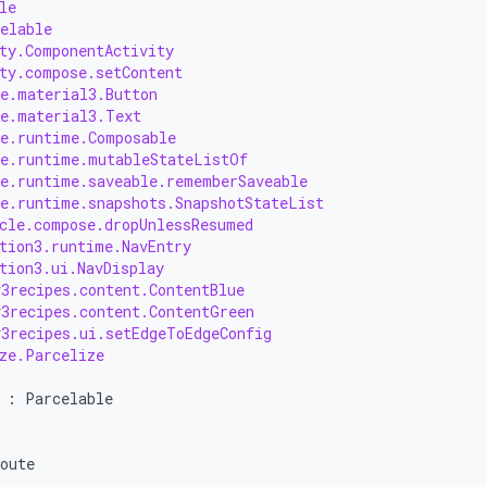
le
elable
ty.ComponentActivity
ty.compose.setContent
e.material3.Button
se.material3.Text
se.runtime.Composable
se.runtime.mutableStateListOf
se.runtime.saveable.rememberSaveable
e.runtime.snapshots.SnapshotStateList
cle.compose.dropUnlessResumed
tion3.runtime.NavEntry
tion3.ui.NavDisplay
3recipes.content.ContentBlue
v3recipes.content.ContentGreen
3recipes.ui.setEdgeToEdgeConfig
ze.Parcelize
:
Parcelable
oute