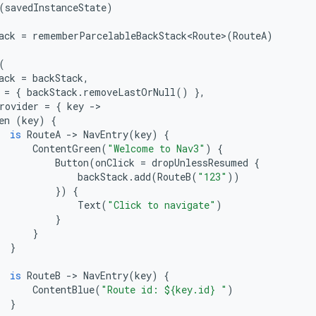
(
savedInstanceState
)
ack
=
rememberParcelableBackStack<Route>
(
RouteA
)
(
ack
=
backStack
,
=
{
backStack
.
removeLastOrNull
()
},
rovider
=
{
key
-
>

en
(
key
)
{
is
RouteA
-
> 
NavEntry
(
key
)
{
ContentGreen
(
"Welcome to Nav3"
)
{
Button
(
onClick
=
dropUnlessResumed
{
backStack
.
add
(
RouteB
(
"123"
))
})
{
Text
(
"Click to navigate"
)
}
}
}
is
RouteB
-
> 
NavEntry
(
key
)
{
ContentBlue
(
"Route id: $
{key.id}
 "
)
}