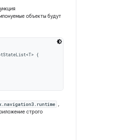
ункция
омпонуемые объекты будут
tStateList<T> {

x.navigation3.runtime
,
приложение строго