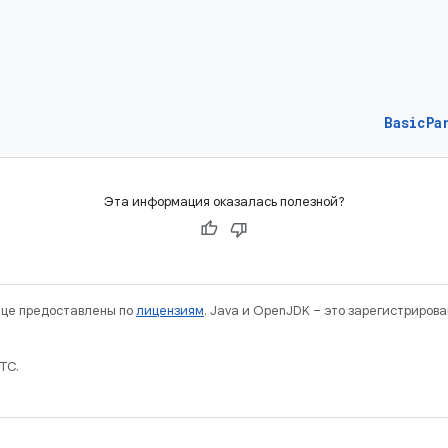
BasicPa
Эта информация оказалась полезной?
нице предоставлены по
лицензиям
. Java и OpenJDK – это зарегистриров
TC.