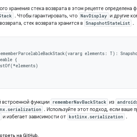
ого хранения стека возврата в этом рецепте определена ф
Stack
. Чтобы гарантировать, что
NavDisplay
и другие к
 возврата, стек возврата хранится в
SnapshotStateList
.
ememberParcelableBackStack(vararg elements: T): Snapsho
eable {

stOf(*elements)

й встроенной функции
rememberNavBackStack
из
android
nx.serialization
. Используйте этот подход, если ваше 
и избегает зависимости от
kotlinx.serialization
.
треть на GitHub.