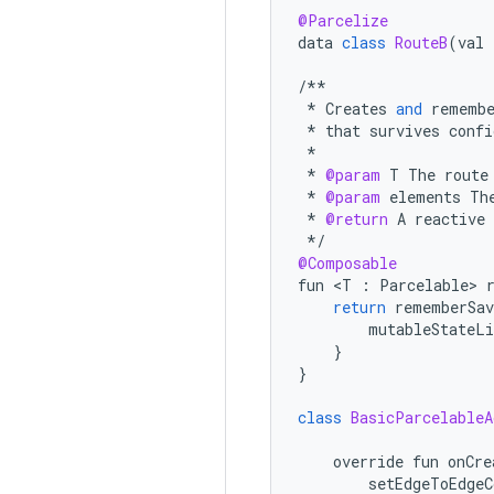
@Parcelize
data
class
RouteB
(
val
/**
*
Creates
and
rememb
*
that
survives
confi
*
*
@param
T
The
route
*
@param
elements
Th
*
@return
A
reactive
*/
@Composable
fun
 <
T
:
Parcelable
> 
return
rememberSav
mutableStateL
}
}
class
BasicParcelableA
override
fun
onCre
setEdgeToEdgeC