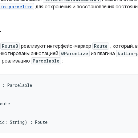
lin-parcelize
для сохранения и восстановления состояни
т
и
RouteB
реализуют интерфейс-маркер
Route
, который, 
аннотированы аннотацией
@Parcelize
из плагина
kotlin-
т реализацию
Parcelable
:
 : Parcelable

oute
