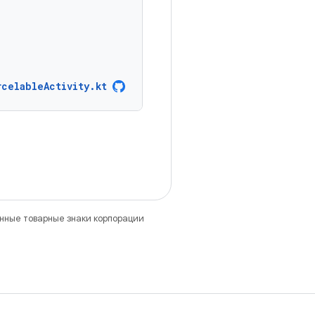
rcelableActivity
.
kt
анные товарные знаки корпорации