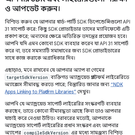
ও আপডেট করুন।
নিশ্চিত করুন যে আপনার থার্ড-পার্টি SDK ডিপেন্ডেন্সিগুলো API
31 সাপোর্ট করে: কিছু SDK প্রোভাইডার তাদের ম্যানিফেস্টে এটি
প্রকাশ করে; অন্যদের ক্ষেত্রে অতিরিক্ত তদন্তের প্রয়োজন হবে।
আপনি যদি এমন কোনো SDK ব্যবহার করেন যা API 31 সাপোর্ট
করে না, তবে সমস্যাটি সমাধানের জন্য SDK প্রোভাইডারের
সাথে কাজ করাকে অগ্রাধিকার দিন।
এছাড়াও, মনে রাখবেন যে আপনার অ্যাপ বা গেমের
targetSdkVersion
ব্যক্তিগত অ্যান্ড্রয়েড প্ল্যাটফর্ম লাইব্রেরিতে
অ্যাক্সেস সীমাবদ্ধ করতে পারে; বিস্তারিত জানার জন্য
“NDK
Apps Linking to Platform Libraries”
দেখুন।
আপনি যে অ্যান্ড্রয়েড সাপোর্ট লাইব্রেরির সংস্করণটি ব্যবহার
করছেন, তাতে কোনো সীমাবদ্ধতা আছে কিনা তাও আপনার
যাচাই করে নেওয়া উচিত। বরাবরের মতোই, আপনাকে
অ্যান্ড্রয়েড সাপোর্ট লাইব্রেরির প্রধান সংস্করণ এবং আপনার
অ্যাপের
compileSdkVersion
এর মধ্যে সামঞ্জস্য নিশ্চিত