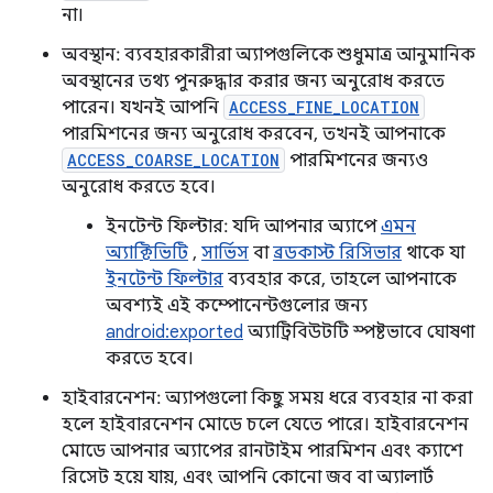
না।
অবস্থান: ব্যবহারকারীরা অ্যাপগুলিকে শুধুমাত্র আনুমানিক
অবস্থানের তথ্য পুনরুদ্ধার করার জন্য অনুরোধ করতে
পারেন। যখনই আপনি
ACCESS_FINE_LOCATION
পারমিশনের জন্য অনুরোধ করবেন, তখনই আপনাকে
ACCESS_COARSE_LOCATION
পারমিশনের জন্যও
অনুরোধ করতে হবে।
ইনটেন্ট ফিল্টার: যদি আপনার অ্যাপে
এমন
অ্যাক্টিভিটি
,
সার্ভিস
বা
ব্রডকাস্ট রিসিভার
থাকে যা
ইনটেন্ট ফিল্টার
ব্যবহার করে, তাহলে আপনাকে
অবশ্যই এই কম্পোনেন্টগুলোর জন্য
android:exported
অ্যাট্রিবিউটটি স্পষ্টভাবে ঘোষণা
করতে হবে।
হাইবারনেশন: অ্যাপগুলো কিছু সময় ধরে ব্যবহার না করা
হলে হাইবারনেশন মোডে চলে যেতে পারে। হাইবারনেশন
মোডে আপনার অ্যাপের রানটাইম পারমিশন এবং ক্যাশে
রিসেট হয়ে যায়, এবং আপনি কোনো জব বা অ্যালার্ট