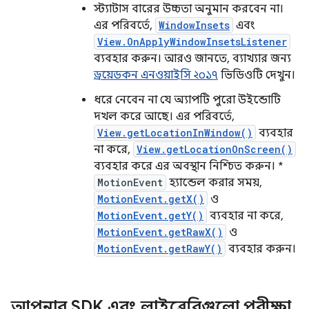
স্ট্যাটাস বারের উচ্চতা অনুমান করবেন না।
এর পরিবর্তে,
WindowInsets
এবং
View.OnApplyWindowInsetsListener
ব্যবহার করুন। আরও জানতে, ব্যাখ্যার জন্য
ড্রয়েডকন এনওয়াইসি ২০১৭
ভিডিওটি দেখুন।
ধরে নেবেন না যে অ্যাপটি পুরো উইন্ডোটি
দখল করে আছে। এর পরিবর্তে,
View.getLocationInWindow()
ব্যবহার
না করে,
View.getLocationOnScreen()
ব্যবহার করে এর অবস্থান নিশ্চিত করুন। *
MotionEvent
হ্যান্ডেল করার সময়,
MotionEvent.getX()
ও
MotionEvent.getY()
ব্যবহার না করে,
MotionEvent.getRawX()
ও
MotionEvent.getRawY()
ব্যবহার করুন।
আপনার SDK এবং লাইব্রেরিগুলো পরীক্ষা