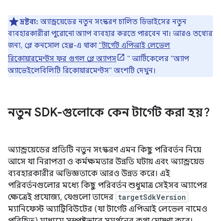
দ্রষ্টব্য:
অ্যান্ড্রয়েডের নতুন সংস্করণ চালিত ডিভাইসের নতুন
ব্যবহারকারীরা পুরোনো অ্যাপ ব্যবহার করতে পারবেন না। আরও তথ্যের
জন্য, প্লে কনসোল হেল্প-এ থাকা
"টার্গেট এপিআই লেভেল
রিকোয়ারমেন্টস ফর গুগল প্লে অ্যাপস
" আর্টিকেলের "অ্যাপ
অ্যাভেইলেবিলিটি রিকোয়ারমেন্টস" অংশটি দেখুন।
নতুন SDK-গুলোকে কেন টার্গেট করা হয়?
অ্যান্ড্রয়েডের প্রতিটি নতুন সংস্করণ এমন কিছু পরিবর্তন নিয়ে
আসে যা নিরাপত্তা ও কর্মক্ষমতার উন্নতি ঘটায় এবং অ্যান্ড্রয়েড
ব্যবহারকারীর অভিজ্ঞতাকে আরও উন্নত করে। এই
পরিবর্তনগুলোর মধ্যে কিছু পরিবর্তন শুধুমাত্র সেইসব অ্যাপের
ক্ষেত্রেই প্রযোজ্য, যেগুলো তাদের
targetSdkVersion
ম্যানিফেস্ট অ্যাট্রিবিউটের (যা টার্গেট এপিআই লেভেল নামেও