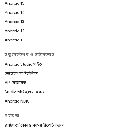
Android 15
Android 14
Android 13
Android 12
Android 11
ডকুমেন্টেশন ও ডাউনলোড
Android Studio গাইড
ডেভেলপার নির্দেশিকা
API রেফারেন্স
Studio ডাউনলোড করুন
Android NDK
সহায়তা
প্ল্যাটফর্মে কোনও সমস্যা রিপোর্ট করুন