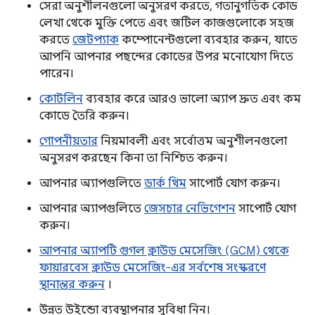
সেরা অনুশীলনগুলো অনুসরণ করতে, গতানুগতিক কোড
লেখা থেকে মুক্তি পেতে এবং জটিল কাজগুলোকে সহজ
করতে
জেটপ্যাক
কম্পোনেন্টগুলো ব্যবহার করুন, যাতে
আপনি আপনার পছন্দের কোডের উপর মনোযোগ দিতে
পারেন।
কোটলিন
ব্যবহার করে আরও ভালো অ্যাপ দ্রুত এবং কম
কোডে তৈরি করুন।
গোপনীয়তার
নিয়মাবলী এবং সর্বোত্তম অনুশীলনগুলো
অনুসরণ করছেন কিনা তা নিশ্চিত করুন।
আপনার অ্যাপগুলিতে
ডার্ক থিম
সাপোর্ট যোগ করুন।
আপনার অ্যাপগুলিতে
জেসচার নেভিগেশন
সাপোর্ট যোগ
করুন।
আপনার অ্যাপটি গুগল ক্লাউড মেসেজিং (GCM) থেকে
ফায়ারবেস ক্লাউড মেসেজিং-এর সর্বশেষ সংস্করণে
স্থানান্তর করুন
।
উন্নত উইন্ডো ব্যবস্থাপনার সুবিধা নিন।