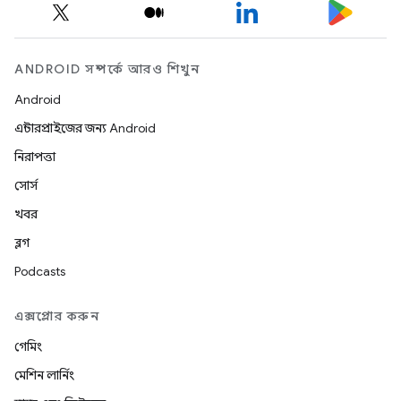
ANDROID সম্পর্কে আরও শিখুন
Android
এন্টারপ্রাইজের জন্য Android
নিরাপত্তা
সোর্স
খবর
ব্লগ
Podcasts
এক্সপ্লোর করুন
গেমিং
মেশিন লার্নিং