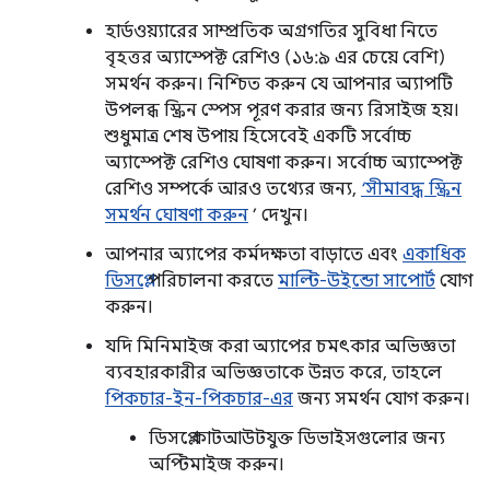
হার্ডওয়্যারের সাম্প্রতিক অগ্রগতির সুবিধা নিতে
বৃহত্তর অ্যাস্পেক্ট রেশিও (১৬:৯ এর চেয়ে বেশি)
সমর্থন করুন। নিশ্চিত করুন যে আপনার অ্যাপটি
উপলব্ধ স্ক্রিন স্পেস পূরণ করার জন্য রিসাইজ হয়।
শুধুমাত্র শেষ উপায় হিসেবেই একটি সর্বোচ্চ
অ্যাস্পেক্ট রেশিও ঘোষণা করুন। সর্বোচ্চ অ্যাস্পেক্ট
রেশিও সম্পর্কে আরও তথ্যের জন্য,
‘সীমাবদ্ধ স্ক্রিন
সমর্থন ঘোষণা করুন
’ দেখুন।
আপনার অ্যাপের কর্মদক্ষতা বাড়াতে এবং
একাধিক
ডিসপ্লে
পরিচালনা করতে
মাল্টি-উইন্ডো সাপোর্ট
যোগ
করুন।
যদি মিনিমাইজ করা অ্যাপের চমৎকার অভিজ্ঞতা
ব্যবহারকারীর অভিজ্ঞতাকে উন্নত করে, তাহলে
পিকচার-ইন-পিকচার-এর
জন্য সমর্থন যোগ করুন।
ডিসপ্লে কাটআউটযুক্ত ডিভাইসগুলোর জন্য
অপ্টিমাইজ করুন।