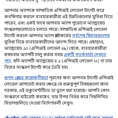
পরিচিত) মাধ্যমে সুস্পষ্টভাবে সমর্থনের কথা ঘোষণা করে।
আপনার অ্যাপকে সাম্প্রতিক এপিআই লেভেল টার্গেট করে
কনফিগার করলে ব্যবহারকারীরা এই উন্নতিগুলোর সুবিধা নিতে
পারেন, এবং একই সাথে আপনার অ্যাপ পুরোনো অ্যান্ড্রয়েড
সংস্করণগুলোতেও চলতে পারে। সাম্প্রতিক এপিআই লেভেল
টার্গেট করলে আপনার অ্যাপ প্ল্যাটফর্মের
সর্বশেষ ফিচারগুলোর
সুবিধা নিয়ে ব্যবহারকারীদের আনন্দ দিতে পারে। এছাড়াও,
অ্যান্ড্রয়েড ১০ (এপিআই লেভেল ২৯) থেকে, ব্যবহারকারীরা
প্রথমবার অ্যাপটি চালু করার সময়
একটি সতর্কবার্তা দেখতে
পান,
যদি অ্যাপটি অ্যান্ড্রয়েড ৫.১ (এপিআই লেভেল ২২) বা তার
নিচের সংস্করণ টার্গেট করে তৈরি হয়।
গুগল প্লে-এর প্রয়োজনীয়তা
পূরণের জন্য আপনার টার্গেট এপিআই
লেভেল আপডেট করার ক্ষেত্রে যে গুরুত্বপূর্ণ বিষয়গুলো জানা
দরকার, এই ডকুমেন্টটিতে তা তুলে ধরা হয়েছে। আপনি কোন
সংস্করণে মাইগ্রেট করছেন, তার উপর নির্ভর করে নিম্নলিখিত
বিভাগগুলিতে দেওয়া নির্দেশাবলী দেখুন।