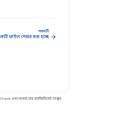
পরবর্তী
arrow_forward
কটি ফাইল শেয়ার করা হচ্ছে
 Oracle এবং/অথবা তার অ্যাফিলিয়েট সংস্থার