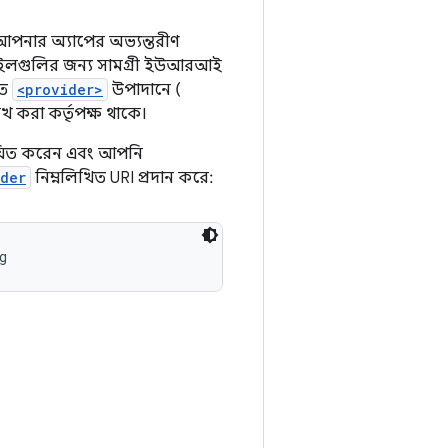
 আপনার অ্যাপের অভ্যন্তরীণ
াইলগুলির জন্য সামগ্রী ইউআরআই
তে
<provider>
উপাদানে (
 করা কর্তৃপক্ষ থাকে।
য়িত করেন এবং আপনি
ider
নিম্নলিখিত URI প্রদান করে:
g