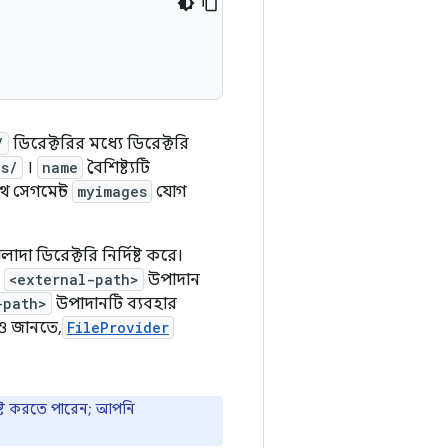
/
ডিরেক্টরির মধ্যে ডিরেক্টরি
es/
।
name
বৈশিষ্ট্যটি
থ সেগমেন্ট
myimages
যোগ
 ডিরেক্টরি নির্দিষ্ট করে।
ে
<external-path>
উপাদান
-path>
উপাদানটি ব্যবহার
রও জানতে,
FileProvider
িষ্ট করতে পারেন; আপনি