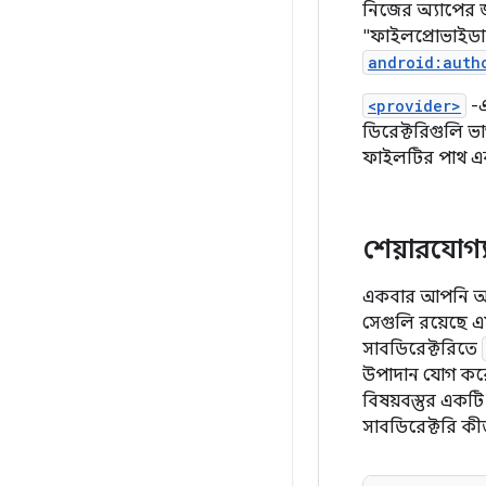
নিজের অ্যাপের জ
"ফাইলপ্রোভাইডার"
android:auth
<provider>
-
ডিরেক্টরিগুলি ভা
ফাইলটির পাথ এবং
শেয়ারযোগ্য
একবার আপনি আপন
সেগুলি রয়েছে এম
সাবডিরেক্টরিতে
উপাদান যোগ করে 
বিষয়বস্তুর একট
সাবডিরেক্টরি কী