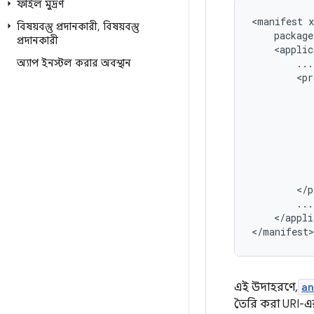
ফাইল মুদ্রণ
<manifest
বিষয়বস্তু প্রদানকারী
,
বিষয়বস্তু
প্রদানকারী
অ্যাপ ইনস্টল করার অবস্থান
</appli
</manifest>
এই উদাহরণে,
an
তৈরি করা URI-এর