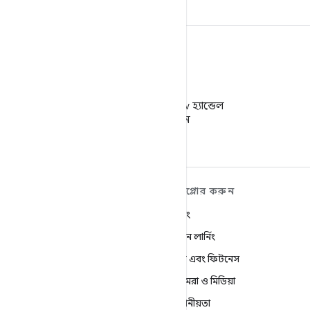
X
X-এ @AndroidDev হ্যান্ডেল
ফলো করুন
ANDROID সম্পর্কে আরও
এক্সপ্লোর করুন
শিখুন
গেমিং
Android
মেশিন লার্নিং
এন্টারপ্রাইজের জন্য Android
স্বাস্থ্য এবং ফিটনেস
নিরাপত্তা
ক্যামেরা ও মিডিয়া
সোর্স
গোপনীয়তা