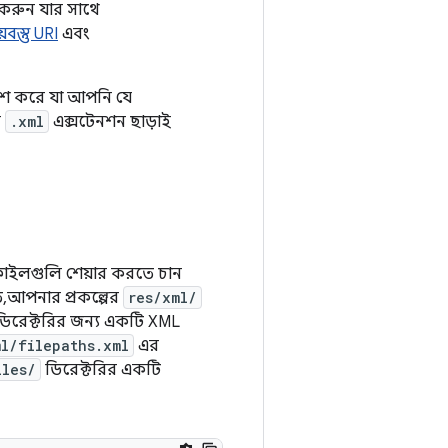
 করুন যার সাথে
়বস্তু URI
এবং
দেশ করে যা আপনি যে
ল
.xml
এক্সটেনশন ছাড়াই
াইলগুলি শেয়ার করতে চান
ে, আপনার প্রকল্পের
res/xml/
ডিরেক্টরির জন্য একটি XML
ml/filepaths.xml
এর
iles/
ডিরেক্টরির একটি