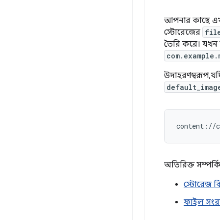
আপনার কাছে এ
স্টোরেজের
fil
তৈরি করে। যখন 
com.example.
উদাহরণস্বরূপ, 
default_imag
content://
অতিরিক্ত সম্পর্কি
স্টোরেজ বি
ফাইল সংরক