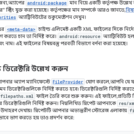
ন্য, অ্যাপের
android:package
মান নিয়ে একটি কর্তৃপক্ষ উল্লেখ
 স্ট্রিং যুক্ত করা হয়েছে। কর্তৃপক্ষের মান সম্পর্কে আরও জানতে,
বিষয
orities
অ্যাট্রিবিউটের ডকুমেন্টেশন দেখুন।
এর
<meta-data>
চাইল্ড এলিমেন্ট একটি XML ফাইলের দিকে নির্
গ করতে চান তা নির্দিষ্ট করে।
android:resource
অ্যাট্রিবিউট হ
 নাম। এই ফাইলের বিষয়বস্তু পরবর্তী বিভাগে বর্ণনা করা হয়েছে।
 ডিরেক্টরি উল্লেখ করুন
ার অ্যাপ ম্যানিফেস্টে
FileProvider
যোগ করলে, আপনি যে ফ
ন ডিরেক্টরিগুলিকে নির্দিষ্ট করতে হবে৷ ডিরেক্টরিগুলি নির্দিষ্ট করত
filepaths.xml
ফাইল তৈরি করে শুরু করুন। এই ফাইলে, প্রতিটি 
ডিরেক্টরিগুলি নির্দিষ্ট করুন। নিম্নলিখিত স্নিপেট আপনাকে
res/x
ি উদাহরণ দেখায়। স্নিপেটটি আপনার অভ্যন্তরীণ স্টোরেজ এলাকায়
f
ভাবে ভাগ করতে হয় তাও প্রদর্শন করে: