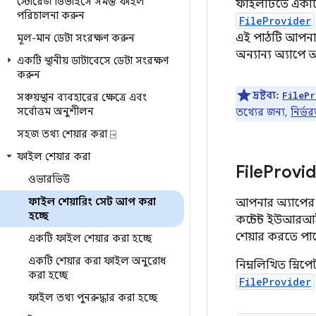
স্টোরেজ ডিভাইসে সমস্ত ফাইল
ফাইলটিতে একটি স
পরিচালনা করুন
FileProvider
এই পাঠটি আপনা
মূল-মান ডেটা সংরক্ষণ করুন
অন্যান্য অ্যাপে
একটি স্থানীয় ডাটাবেসে ডেটা সংরক্ষণ
করুন
দ্রষ্টব্য:
FilePr
সঞ্চয়স্থান ব্যবহারের ক্ষেত্রে এবং
সর্বোত্তম অনুশীলন
তথ্যের জন্য,
নির্ভ
সহজ তথ্য শেয়ার করা ⍈
ফাইল শেয়ার করা
File
Provid
ওভারভিউ
ফাইল শেয়ারিং সেট আপ করা
আপনার অ্যাপের
হচ্ছে
কন্টেন্ট ইউআরআই
শেয়ার করতে পারে
একটি ফাইল শেয়ার করা হচ্ছে
একটি শেয়ার করা ফাইল অনুরোধ
নিম্নলিখিত স্নি
করা হচ্ছে
FileProvider
ফাইল তথ্য পুনরুদ্ধার করা হচ্ছে