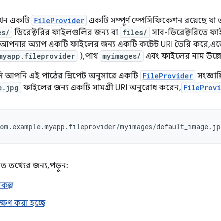
খন একটি
FileProvider
একটি সম্পূর্ণ স্পেসিফিকেশন রয়েছে যা
es/
ডিরেক্টরির ফাইলগুলির জন্য বা
files/
সাব-ডিরেক্টরিতে ফ
আপনার অ্যাপ একটি ফাইলের জন্য একটি কন্টেন্ট URI তৈরি করে, এ
myapp.fileprovider
), পাথ
myimages/
এবং ফাইলের নাম উল্লেখ
যদি আপনি এই পাঠের স্নিপেট অনুসারে একটি
FileProvider
সংজ্ঞা
e.jpg
ফাইলের জন্য একটি সামগ্রী URI অনুরোধ করেন,
FileProv
com.example.myapp.fileprovider/myimages/default_image.jp
ত তথ্যের জন্য, পড়ুন:
কল্প
্ষণ করা হচ্ছে