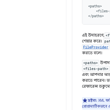
<files-
</paths>
এই উদাহরণে,
<f
শেয়ার করে।
pa
FileProvider
করতে বলে।
<paths>
উপাদা
<files-path>
এবং আপনার অভ্যন
করতে পারেন। ভাগ
রেফারেন্স ডকুমেন
দ্রষ্টব্য:
XML ফাই
প্রোগ্রাম্যাটিকভা