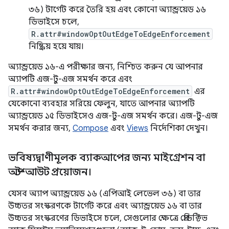
৩৬) টার্গেট করে তৈরি হয় এবং কোনো অ্যান্ড্রয়েড ১৬
ডিভাইসে চলে,
R.attr#windowOptOutEdgeToEdgeEnforcement
নিষ্ক্রিয় হয়ে যায়।
অ্যান্ড্রয়েড ১৬-এ পরীক্ষার জন্য, নিশ্চিত করুন যে আপনার
অ্যাপটি এজ-টু-এজ সমর্থন করে এবং
R.attr#windowOptOutEdgeToEdgeEnforcement
এর
যেকোনো ব্যবহার সরিয়ে ফেলুন, যাতে আপনার অ্যাপটি
অ্যান্ড্রয়েড ১৫ ডিভাইসেও এজ-টু-এজ সমর্থন করে। এজ-টু-এজ
সমর্থন করার জন্য,
Compose
এবং
Views
নির্দেশিকা দেখুন।
ভবিষ্যদ্বাণীমূলক ব্যাকআপের জন্য মাইগ্রেশন বা
অপ্ট-আউট প্রয়োজন।
যেসব অ্যাপ অ্যান্ড্রয়েড ১৬ (এপিআই লেভেল ৩৬) বা তার
উচ্চতর সংস্করণকে টার্গেট করে এবং অ্যান্ড্রয়েড ১৬ বা তার
উচ্চতর সংস্করণের ডিভাইসে চলে, সেগুলোর ক্ষেত্রে প্রেডিক্টিভ