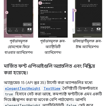
পূর্বাভাসমূলক
পূর্বাভাসমূলক ক্রস-
ভবিষ্যদ্বাণীমূলক ক্রস-
হোমপেজে ফিরে
অ্যাক্টিভিটি
টাস্ক অ্যানিমেশন।
যাওয়ার অ্যানিমেশন।
অ্যানিমেশন।
মার্জিত ফন্ট এপিআইগুলি অপ্রচলিত এবং নিষ্ক্রিয়
করা হয়েছে।
অ্যান্ড্রয়েড 15 (API স্তর 35) টার্গেট করা অ্যাপগুলির মধ্যে
elegantTextHeight
TextView
বৈশিষ্ট্যটি ডিফল্টভাবে
true
হিসাবে সেট করা আছে, কমপ্যাক্ট ফন্টটিকে এমন একটি
দিয়ে প্রতিস্থাপন করা যা অনেক বেশি পাঠযোগ্য। আপনি
elegantTextHeight
অ্যাট্রিবিউটটি
false
সেট করে