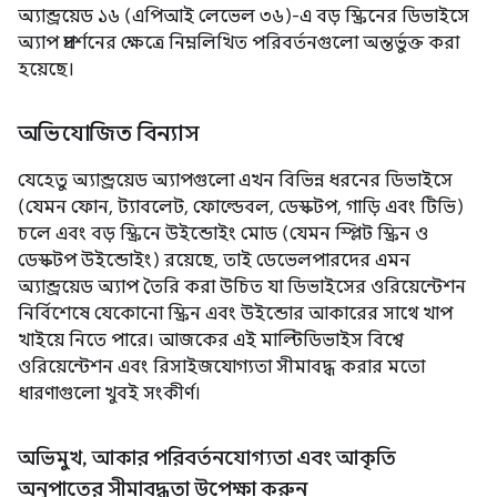
অ্যান্ড্রয়েড ১৬ (এপিআই লেভেল ৩৬)-এ বড় স্ক্রিনের ডিভাইসে
অ্যাপ প্রদর্শনের ক্ষেত্রে নিম্নলিখিত পরিবর্তনগুলো অন্তর্ভুক্ত করা
হয়েছে।
অভিযোজিত বিন্যাস
যেহেতু অ্যান্ড্রয়েড অ্যাপগুলো এখন বিভিন্ন ধরনের ডিভাইসে
(যেমন ফোন, ট্যাবলেট, ফোল্ডেবল, ডেস্কটপ, গাড়ি এবং টিভি)
চলে এবং বড় স্ক্রিনে উইন্ডোইং মোড (যেমন স্প্লিট স্ক্রিন ও
ডেস্কটপ উইন্ডোইং) রয়েছে, তাই ডেভেলপারদের এমন
অ্যান্ড্রয়েড অ্যাপ তৈরি করা উচিত যা ডিভাইসের ওরিয়েন্টেশন
নির্বিশেষে যেকোনো স্ক্রিন এবং উইন্ডোর আকারের সাথে খাপ
খাইয়ে নিতে পারে। আজকের এই মাল্টিডিভাইস বিশ্বে
ওরিয়েন্টেশন এবং রিসাইজযোগ্যতা সীমাবদ্ধ করার মতো
ধারণাগুলো খুবই সংকীর্ণ।
অভিমুখ
,
আকার পরিবর্তনযোগ্যতা এবং আকৃতি
অনুপাতের সীমাবদ্ধতা উপেক্ষা করুন