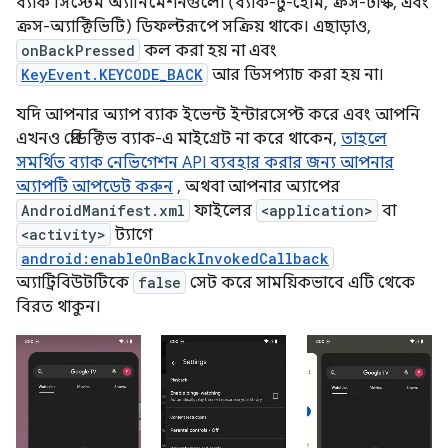
ব্যাক সিস্টেম অ্যানিমেশনগুলো (ব্যাক-টু-হোম, ক্রস-টাস্ক, এবং
ক্রস-অ্যাক্টিভিটি) ডিফল্টরূপে সক্রিয় থাকে। এছাড়াও,
onBackPressed
কল করা হয় না এবং
KeyEvent.KEYCODE_BACK
আর ডিসপ্যাচ করা হয় না।
যদি আপনার অ্যাপ ব্যাক ইভেন্ট ইন্টারসেপ্ট করে এবং আপনি
এখনও প্রেডিক্টিভ ব্যাক-এ মাইগ্রেট না করে থাকেন,
তাহলে
সমর্থিত ব্যাক নেভিগেশন API ব্যবহার করার জন্য আপনার
অ্যাপটি আপডেট করুন
, অথবা আপনার অ্যাপের
AndroidManifest.xml
ফাইলের
<application>
বা
<activity>
ট্যাগে
android:enableOnBackInvokedCallback
অ্যাট্রিবিউটটিকে
false
সেট করে সাময়িকভাবে এটি থেকে
বিরত থাকুন।