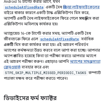
Android 16 টার্গেট করার আগে, যখন
scheduleAtFixedRate
একটি বৈধ
প্রক্রিয়া লাইফসাইকেলের
বাইরে থাকার কারণে একটি টাস্ক এক্সিকিউশন মিস করে,
অ্যাপটি একটি বৈধ লাইফসাইকেলে ফিরে গেলে
সমস্ত
মিস করা
এক্সিকিউশন অবিলম্বে কার্যকর হয়।
অ্যান্ড্রয়েড 16-কে টার্গেট করার সময়, অ্যাপটি একটি বৈধ
জীবনচক্রে ফিরে এলে
scheduleAtFixedRate
সর্বাধিক
একটি
মিস করা কার্যকর করা হয়। এই আচরণ পরিবর্তন
অ্যাপের কর্মক্ষমতা উন্নত করবে বলে আশা করা হচ্ছে। আপনার
অ্যাপ প্রভাবিত হয়েছে কিনা তা পরীক্ষা করতে আপনার অ্যাপে
এই আচরণ পরীক্ষা করুন। এছাড়াও আপনি
অ্যাপের সামঞ্জস্যতা
ফ্রেমওয়ার্ক
ব্যবহার করে এবং
STPE_SKIP_MULTIPLE_MISSED_PERIODIC_TASKS
কম্প্যাট
পতাকা সক্ষম করে পরীক্ষা করতে পারেন।
ডিভাইসের ফর্ম ফ্যাক্টর