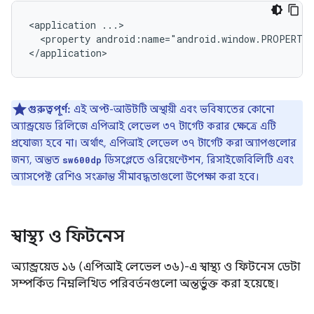
<application
<property
android:name="android.window.PROPERTY
গুরুত্বপূর্ণ:
এই অপ্ট-আউটটি অস্থায়ী এবং ভবিষ্যতের কোনো
অ্যান্ড্রয়েড রিলিজে এপিআই লেভেল ৩৭ টার্গেট করার ক্ষেত্রে এটি
প্রযোজ্য হবে না। অর্থাৎ, এপিআই লেভেল ৩৭ টার্গেট করা অ্যাপগুলোর
জন্য, অন্তত
ডিসপ্লেতে ওরিয়েন্টেশন, রিসাইজেবিলিটি এবং
sw600dp
অ্যাসপেক্ট রেশিও সংক্রান্ত সীমাবদ্ধতাগুলো উপেক্ষা করা হবে।
স্বাস্থ্য ও ফিটনেস
অ্যান্ড্রয়েড ১৬ (এপিআই লেভেল ৩৬)-এ স্বাস্থ্য ও ফিটনেস ডেটা
সম্পর্কিত নিম্নলিখিত পরিবর্তনগুলো অন্তর্ভুক্ত করা হয়েছে।