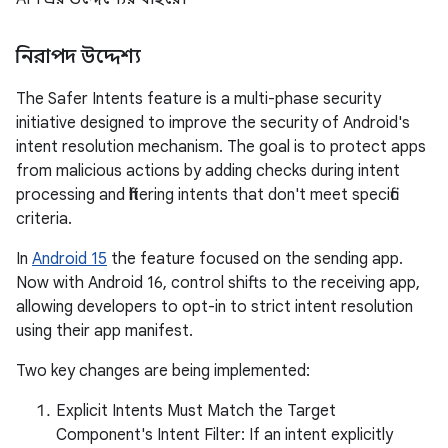
নিরাপদ উদ্দেশ্য
The Safer Intents feature is a multi-phase security
initiative designed to improve the security of Android's
intent resolution mechanism. The goal is to protect apps
from malicious actions by adding checks during intent
processing and filtering intents that don't meet specific
criteria.
In
Android 15
the feature focused on the sending app.
Now with Android 16, control shifts to the receiving app,
allowing developers to opt-in to strict intent resolution
using their app manifest.
Two key changes are being implemented:
Explicit Intents Must Match the Target
Component's Intent Filter: If an intent explicitly