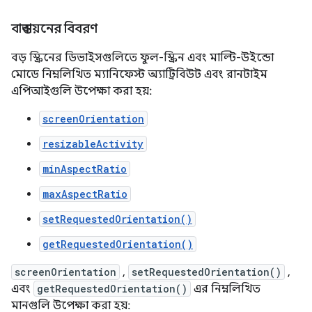
বাস্তবায়নের বিবরণ
বড় স্ক্রিনের ডিভাইসগুলিতে ফুল-স্ক্রিন এবং মাল্টি-উইন্ডো
মোডে নিম্নলিখিত ম্যানিফেস্ট অ্যাট্রিবিউট এবং রানটাইম
এপিআইগুলি উপেক্ষা করা হয়:
screenOrientation
resizableActivity
minAspectRatio
maxAspectRatio
setRequestedOrientation()
getRequestedOrientation()
screenOrientation
,
setRequestedOrientation()
,
এবং
getRequestedOrientation()
এর নিম্নলিখিত
মানগুলি উপেক্ষা করা হয়: