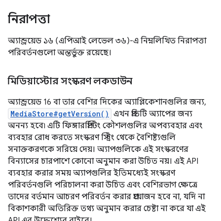
নিরাপত্তা
অ্যান্ড্রয়েড ১৬ (এপিআই লেভেল ৩৬)-এ নিম্নলিখিত নিরাপত্তা
পরিবর্তনগুলো অন্তর্ভুক্ত রয়েছে।
মিডিয়াস্টোর সংস্করণ লকডাউন
অ্যান্ড্রয়েড 16 বা তার বেশির দিকের অ্যাপ্লিকেশানগুলির জন্য,
MediaStore#getVersion()
এখন প্রতিটি অ্যাপের জন্য
অনন্য হবে৷ এটি ফিঙ্গারপ্রিন্টিং কৌশলগুলির অপব্যবহার এবং
ব্যবহার রোধ করতে সংস্করণ স্ট্রিং থেকে বৈশিষ্ট্যগুলি
সনাক্তকরণকে সরিয়ে দেয়। অ্যাপগুলিকে এই সংস্করণের
বিন্যাসের চারপাশে কোনো অনুমান করা উচিত নয়। এই API
ব্যবহার করার সময় অ্যাপগুলির ইতিমধ্যেই সংস্করণ
পরিবর্তনগুলি পরিচালনা করা উচিত এবং বেশিরভাগ ক্ষেত্রে
তাদের বর্তমান আচরণ পরিবর্তন করার প্রয়োজন হবে না, যদি না
বিকাশকারী অতিরিক্ত তথ্য অনুমান করার চেষ্টা না করে যা এই
API এর উদ্দেশ্যের বাইরে।