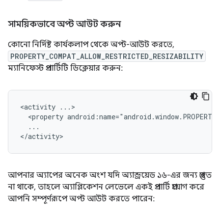
সাময়িকভাবে অপ্ট আউট করুন
কোনো নির্দিষ্ট কার্যকলাপ থেকে অপ্ট-আউট করতে,
PROPERTY_COMPAT_ALLOW_RESTRICTED_RESIZABILITY
ম্যানিফেস্ট প্রপার্টিটি ডিক্লেয়ার করুন:
<activity
<property
android:name="android.window.PROPERTY
...

আপনার অ্যাপের অনেক অংশ যদি অ্যান্ড্রয়েড ১৬-এর জন্য প্রস্তুত
না থাকে, তাহলে অ্যাপ্লিকেশন লেভেলে একই প্রপার্টি প্রয়োগ করে
আপনি সম্পূর্ণরূপে অপ্ট আউট করতে পারেন: