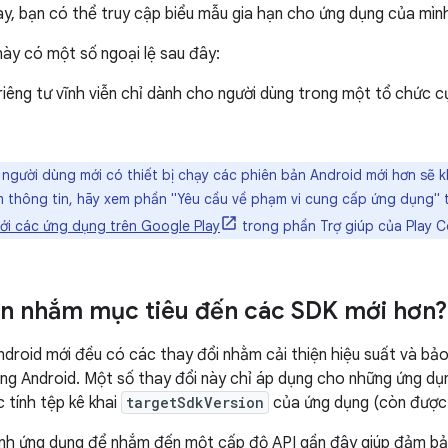
ay, bạn có thể truy cập biểu mẫu gia hạn cho ứng dụng của mìn
ày có một số ngoại lệ sau đây:
iêng tư vĩnh viễn chỉ dành cho người dùng trong một tổ chức c
người dùng mới có thiết bị chạy các phiên bản Android mới hơn sẽ 
êm thông tin, hãy xem phần "Yêu cầu về phạm vi cung cấp ứng dụng" 
với các ứng dụng trên Google Play
trong phần Trợ giúp của Play C
ên nhắm mục tiêu đến các SDK mới hơn?
ndroid mới đều có các thay đổi nhằm cải thiện hiệu suất và bảo
ng Android. Một số thay đổi này chỉ áp dụng cho những ứng dụn
 tính tệp kê khai
targetSdkVersion
của ứng dụng (còn được g
ình ứng dụng để nhắm đến một cấp độ API gần đây giúp đảm bả