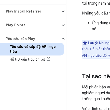
tới trong năm n
Play Install Referrer
Những yêu cầu n
Ứng dụng r
Play Points
bộ.
Yêu cầu của Play
Lưu ý:
Những 
Yêu cầu về cấp độ API mục
thời. Để biết th
tiêu
API mục tiêu đối 
Hỗ trợ kiến trúc 64 bit
Tại sao n
Mỗi phiên bản A
nghiệm người dù
thông qua thuộc
Việc định cấu h