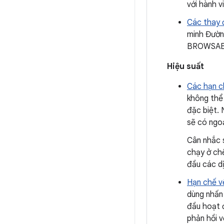
với hành v
Các thay đ
minh Đườn
BROWSABL
Hiệu suất
Các hạn ch
không thể 
đặc biệt. 
sẽ có ngoạ
Cân nhắc 
chạy ở chế
đầu các d
Hạn chế về
dùng nhấn
đầu hoạt 
phản hồi 