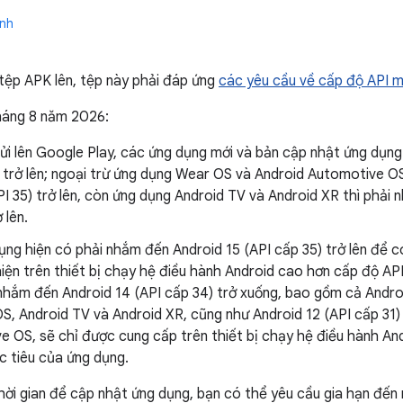
ành
 tệp APK lên, tệp này phải đáp ứng
các yêu cầu về cấp độ API m
háng 8 năm 2026:
ửi lên Google Play, các ứng dụng mới và bản cập nhật ứng dụng
 trở lên; ngoại trừ ứng dụng Wear OS và Android Automotive O
I 35) trở lên, còn ứng dụng Android TV và Android XR thì phải
 lên.
ng hiện có phải nhắm đến Android 15 (API cấp 35) trở lên để c
iện trên thiết bị chạy hệ điều hành Android cao hơn cấp độ AP
hắm đến Android 14 (API cấp 34) trở xuống, bao gồm cả Android
S, Android TV và Android XR, cũng như Android 12 (API cấp 31) 
e OS, sẽ chỉ được cung cấp trên thiết bị chạy hệ điều hành A
c tiêu của ứng dụng.
ời gian để cập nhật ứng dụng, bạn có thể yêu cầu gia hạn đến