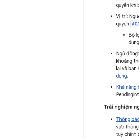
quyền khi 
Vị trí: Ng
quyền
AC
Bộ l
dụn
Ngủ đông:
khoảng th
lại và bạ
dụng
.
Khả năng b
PendingIn
Trải nghiệm n
Thông báo
vực thông
tuỳ chỉnh 