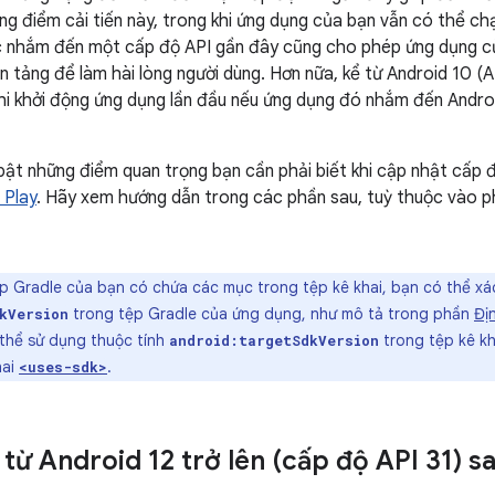
ững điểm cải tiến này, trong khi ứng dụng của bạn vẫn có thể ch
ệc nhắm đến một cấp độ API gần đây cũng cho phép ứng dụng 
 tảng để làm hài lòng người dùng. Hơn nữa, kể từ Android 10 (A
hi khởi động ứng dụng lần đầu nếu ứng dụng đó nhắm đến Androi
u bật những điểm quan trọng bạn cần phải biết khi cập nhật cấp
 Play
. Hãy xem hướng dẫn trong các phần sau, tuỳ thuộc vào p
 Gradle của bạn có chứa các mục trong tệp kê khai, bạn có thể xác 
trong tệp Gradle của ứng dụng, như mô tả trong phần
Đị
kVersion
 thể sử dụng thuộc tính
trong tệp kê kha
android:targetSdkVersion
hai
.
<uses-sdk>
 từ Android 12 trở lên (cấp độ API 31) 