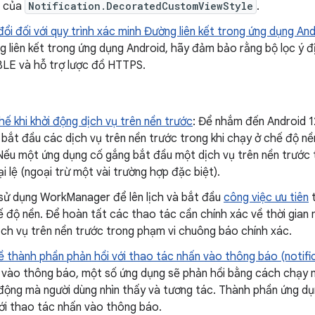
i của
Notification.DecoratedCustomViewStyle
.
ổi đối với quy trình xác minh Đường liên kết trong ứng dụng An
g liên kết trong ứng dụng Android, hãy đảm bảo rằng bộ lọc ý
E và hỗ trợ lược đồ HTTPS.
ế khi khởi động dịch vụ trên nền trước
: Để nhắm đến Android 1
bắt đầu các dịch vụ trên nền trước trong khi chạy ở chế độ nề
Nếu một ứng dụng cố gắng bắt đầu một dịch vụ trên nền trước t
i lệ (ngoại trừ một vài trường hợp đặc biệt).
sử dụng WorkManager để lên lịch và bắt đầu
công việc ưu tiên
t
 độ nền. Để hoàn tất các thao tác cần chính xác về thời gian 
ịch vụ trên nền trước trong phạm vi chuông báo chính xác.
 thành phần phản hồi với thao tác nhấn vào thông báo (notifi
 vào thông báo, một số ứng dụng sẽ phản hồi bằng cách chạy 
động mà người dùng nhìn thấy và tương tác. Thành phần ứng dụ
với thao tác nhấn vào thông báo.