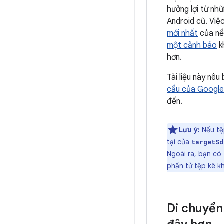
hưởng lợi từ nh
Android cũ. Vi
mới nhất
của nền
một cảnh báo
k
hơn.
Tài liệu này nê
cầu của Google
đến.
Lưu ý:
Nếu tệp
tại của
targetSd
Ngoài ra, bạn có
phần tử tệp kê k
Di chuyển