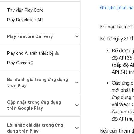
Ghi chú phát h
Thư viện Play Core
Play Developer API
Khi bạn tải một
Play Feature Delivery
Kể từ ngày 31 t
Để được g
Play cho AI trên thiết bị
độ API 36)
Play Games ⍈
(cấp độ AP
API 34) trở
Bài đánh giá trong ứng dụng
Các ứng dụ
trên Play
mới phát h
ứng dụng n
Cập nhật trong ứng dụng
với Wear O
trên Google Play
Automotiv
độ API mụ
Lời nhắc cài đặt trong ứng
Nếu cần thêm th
dụng trên Play