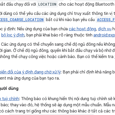
bắt đầu chạy đối với
LOCATION
cho các hoạt động Bluetooth 
ười dùng có thể yêu cầu các ứng dụng chỉ truy xuất thông tin vị 
CESS_COARSE_LOCATION
bất cứ khi nào bạn yêu cầu
ACCESS_F
ọc ý định: Nếu ứng dụng của bạn chứa
các hoạt động
,
dịch vụ
h
g
bộ lọc ý định
, bạn phải khai báo rõ ràng thuộc tính
android:ex
 Các ứng dụng có thể chuyển sang chế độ ngủ đông nếu không
ời gian. Ở chế độ ngủ đông, quyền khi bắt đầu chạy và bộ nhớ
n không thể chạy công việc hoặc cảnh báo. Bạn có thể kiểm tra
iến đổi của ý định đang chờ xử lý
: Bạn phải chỉ định khả năng 
tent mà ứng dụng của bạn tạo ra.
gười dùng
 tuỳ chỉnh
: Thông báo có khung hiển thị nội dung tuỳ chỉnh sẽ
 báo; thay vào đó, hệ thống sẽ áp dụng một mẫu chuẩn. Mẫu 
có cách trang trí giống như các thông báo khác ở tất cả các tr