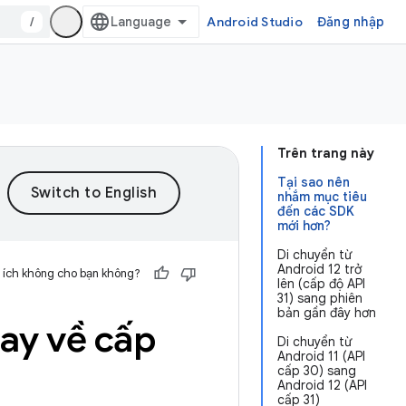
/
Android Studio
Đăng nhập
Trên trang này
Tại sao nên
nhắm mục tiêu
đến các SDK
mới hơn?
Di chuyển từ
Android 12 trở
 ích không cho bạn không?
lên (cấp độ API
31) sang phiên
bản gần đây hơn
ay về cấp
Di chuyển từ
Android 11 (API
cấp 30) sang
Android 12 (API
cấp 31)