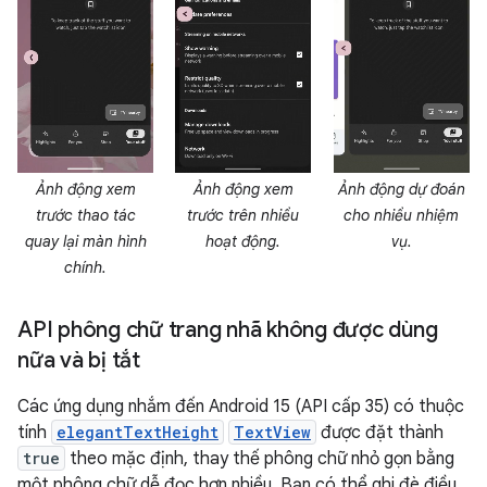
Ảnh động xem
Ảnh động xem
Ảnh động dự đoán
trước thao tác
trước trên nhiều
cho nhiều nhiệm
quay lại màn hình
hoạt động.
vụ.
chính.
API phông chữ trang nhã không được dùng
nữa và bị tắt
Các ứng dụng nhắm đến Android 15 (API cấp 35) có thuộc
tính
elegantTextHeight
TextView
được đặt thành
true
theo mặc định, thay thế phông chữ nhỏ gọn bằng
một phông chữ dễ đọc hơn nhiều. Bạn có thể ghi đè điều