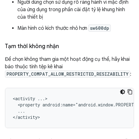
Người dùng chọn sử dụng rõ ràng hành vi mặc định
của ứng dụng trong phần cài đặt tỷ lệ khung hình
của thiết bị
Màn hình có kích thước nhỏ hơn
sw600dp
Tạm thời không nhận
Để chọn không tham gia một hoạt động cụ thể, hãy khai
báo thuộc tính tệp kê khai
PROPERTY_COMPAT_ALLOW_RESTRICTED_RESIZABILITY
:
<activity
<property
android:name="android.window.PROPERTY
...
