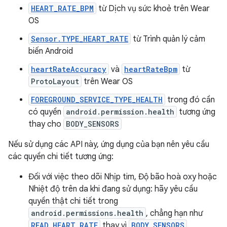
HEART_RATE_BPM
từ Dịch vụ sức khoẻ trên Wear
OS
Sensor.TYPE_HEART_RATE
từ Trình quản lý cảm
biến Android
heartRateAccuracy
và
heartRateBpm
từ
ProtoLayout
trên Wear OS
FOREGROUND_SERVICE_TYPE_HEALTH
trong đó cần
có quyền
android.permission.health
tương ứng
thay cho
BODY_SENSORS
Nếu sử dụng các API này, ứng dụng của bạn nên yêu cầu
các quyền chi tiết tương ứng:
Đối với việc theo dõi Nhịp tim, Độ bão hoà oxy hoặc
Nhiệt độ trên da khi đang sử dụng: hãy yêu cầu
quyền thật chi tiết trong
android.permissions.health
, chẳng hạn như
READ_HEART_RATE
thay vì
BODY_SENSORS
.