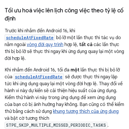
Tối ưu hoá việc lên lịch công việc theo tỷ lệ cố
định
Trước khi nhắm đến Android 16, khi
scheduleAtFixedRate
bỏ lỡ một lần thực thi tác vụ do
nằm ngoài
vòng đời quy trình
hợp lệ,
tất cả
các lần thực
thi bị bỏ lỡ sẽ thực thi ngay khi ứng dụng quay lại một vòng
đời hợp lệ.
Khi nhắm đến Android 16, tối đa
một
lần thực thi bị bỏ lỡ
của
scheduleAtFixedRate
sẽ được thực thi ngay lập
tức khi ứng dụng quay lại một vòng đời hợp lệ. Thay đổi về
hành vi này dự kiến sẽ cải thiện hiệu suất của ứng dụng.
Kiểm thử hành vi này trong ứng dụng để xem ứng dụng
của bạn có bị ảnh hưởng hay không. Bạn cũng có thể kiểm
thử bằng cách sử dụng
khung tương thích của ứng dụng
và bật cờ tương thích
STPE_SKIP_MULTIPLE_MISSED_PERIODIC_TASKS
.