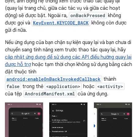
định, ảnh động hệ thống xem trước thao tác quay lại
(quay lại trang chủ, giữa các tác vụ và giữa các hoạt
động) sẽ được bật. Ngoài ra,
onBackPressed
không
được gọi và
KeyEvent.KEYCODE_BACK
không còn được
gửi đi nữa.
Nếu ứng dụng của bạn chặn sự kiện quay lại và bạn chưa di
chuyển sang tính năng xem trước thao tác quay lại, hãy
cập nhật ứng dụng để sử dụng các API điều hướng quay lại
được hỗ trợ
hoặc tạm thời chọn không sử dụng bằng cách
đặt thuộc tính
android:enableOnBackInvokedCallback
thành
false
trong thẻ
<application>
hoặc
<activity>
của tệp
AndroidManifest.xml
của ứng dụng.