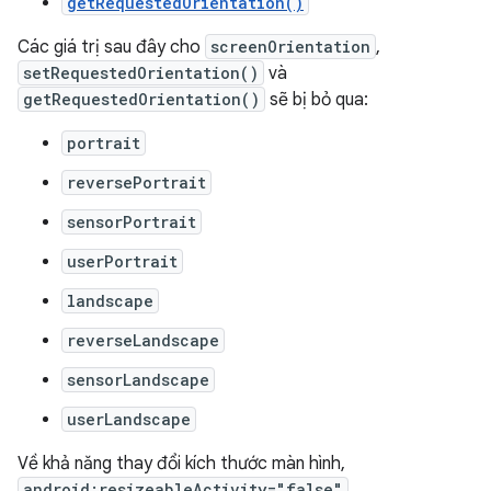
getRequestedOrientation()
Các giá trị sau đây cho
screenOrientation
,
setRequestedOrientation()
và
getRequestedOrientation()
sẽ bị bỏ qua:
portrait
reversePortrait
sensorPortrait
userPortrait
landscape
reverseLandscape
sensorLandscape
userLandscape
Về khả năng thay đổi kích thước màn hình,
android:resizeableActivity="false"
,