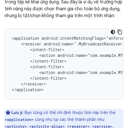
trong tệp kê khai ứng dụng. Sau đây là ví dụ về trường hợp
tính năng này được chọn tham gia cho toàn bộ ứng dụng,
nhưng bị tắt/chọn không tham gia trên một trình nhận:
<application
<receiver
android:name=".MyBroadcastReceiver"
<action
android:name="com.example.MY_
<action
android:name="com.example.MY_
</receiver>

Lưu ý:
Bạn cũng có thể chỉ định thuộc tính này trên thẻ
cũng như tại các thẻ thành phần như
<application>
,
,
,
,
<activity>
<activity-alias>
<receiver>
<service>