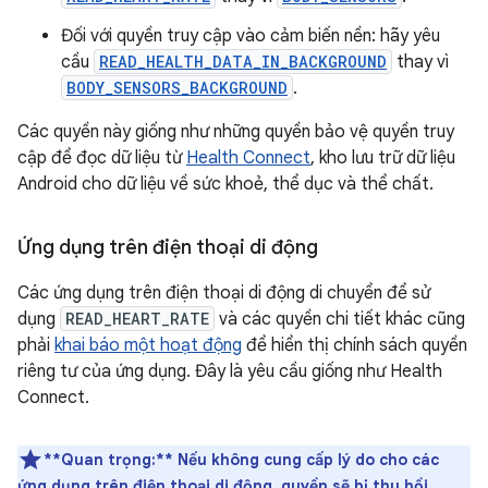
Đối với quyền truy cập vào cảm biến nền: hãy yêu
cầu
READ_HEALTH_DATA_IN_BACKGROUND
thay vì
BODY_SENSORS_BACKGROUND
.
Các quyền này giống như những quyền bảo vệ quyền truy
cập để đọc dữ liệu từ
Health Connect
, kho lưu trữ dữ liệu
Android cho dữ liệu về sức khoẻ, thể dục và thể chất.
Ứng dụng trên điện thoại di động
Các ứng dụng trên điện thoại di động di chuyển để sử
dụng
READ_HEART_RATE
và các quyền chi tiết khác cũng
phải
khai báo một hoạt động
để hiển thị chính sách quyền
riêng tư của ứng dụng. Đây là yêu cầu giống như Health
Connect.
**Quan trọng:**
Nếu không cung cấp lý do cho các
ứng dụng trên điện thoại di động, quyền sẽ bị thu hồi.