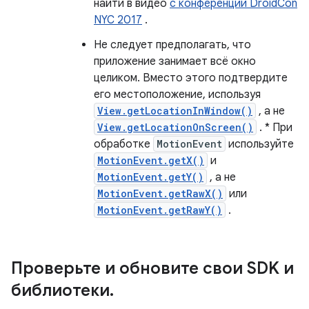
найти в видео
с конференции DroidCon
NYC 2017
.
Не следует предполагать, что
приложение занимает всё окно
целиком. Вместо этого подтвердите
его местоположение, используя
View.getLocationInWindow()
, а не
View.getLocationOnScreen()
. * При
обработке
MotionEvent
используйте
MotionEvent.getX()
и
MotionEvent.getY()
, а не
MotionEvent.getRawX()
или
MotionEvent.getRawY()
.
Проверьте и обновите свои SDK и
библиотеки
.