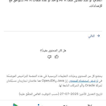
الإعدادات.
التالي
arrow_forward
هل كان المحتوى مفيدًا؟
يخضع كل من المحتوى وعيّنات التعليمات البرمجية في هذه الصفحة للتراخيص الموضحّة
في
ترخيص استخدام المحتوى
. إنّ Java وOpenJDK هما علامتان تجاريتان مسجَّلتان
لشركة Oracle و/أو الشركات التابعة لها.
تاريخ التعديل الأخير: 2025-07-27 (حسب التوقيت العالمي المتفَّق عليه)