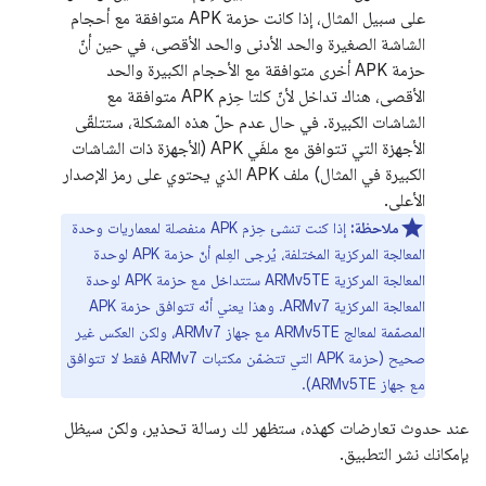
على سبيل المثال، إذا كانت حزمة APK متوافقة مع أحجام
الشاشة الصغيرة والحد الأدنى والحد الأقصى، في حين أنّ
حزمة APK أخرى متوافقة مع الأحجام الكبيرة والحد
الأقصى، هناك تداخل لأنّ كلتا حِزم APK متوافقة مع
الشاشات الكبيرة. في حال عدم حلّ هذه المشكلة، ستتلقّى
الأجهزة التي تتوافق مع ملفَي APK (الأجهزة ذات الشاشات
الكبيرة في المثال) ملف APK الذي يحتوي على رمز الإصدار
الأعلى.
ملاحظة:
إذا كنت تنشئ حِزم APK منفصلة لمعماريات وحدة
المعالجة المركزية المختلفة، يُرجى العِلم أنّ حزمة APK لوحدة
المعالجة المركزية ARMv5TE ستتداخل مع حزمة APK لوحدة
المعالجة المركزية ARMv7. وهذا يعني أنّه تتوافق حزمة APK
المصمّمة لمعالج ARMv5TE مع جهاز ARMv7، ولكن العكس غير
صحيح (حزمة APK التي تتضمّن مكتبات ARMv7 فقط
لا
تتوافق
مع جهاز ARMv5TE).
عند حدوث تعارضات كهذه، ستظهر لك رسالة تحذير، ولكن سيظل
بإمكانك نشر التطبيق.