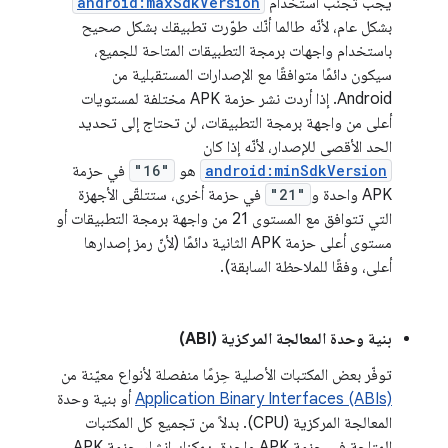
يجب تجنُّب استخدام
android:maxSdkVersion
بشكل عام، لأنّه طالما أنّك طوّرت تطبيقك بشكل صحيح
باستخدام واجهات برمجة التطبيقات المتاحة للجميع،
سيكون دائمًا متوافقًا مع الإصدارات المستقبلية من
Android. إذا أردت نشر حزمة APK مختلفة لمستويات
أعلى من واجهة برمجة التطبيقات، لن تحتاج إلى تحديد
الحد الأقصى للإصدار، لأنّه إذا كان
android:minSdkVersion
هو
"16"
في حزمة
APK واحدة و
"21"
في حزمة أخرى، ستتلقّى الأجهزة
التي تتوافق مع المستوى 21 من واجهة برمجة التطبيقات أو
مستوى أعلى حزمة APK الثانية دائمًا (لأنّ رمز إصدارها
أعلى، وفقًا للملاحظة السابقة).
بنية وحدة المعالجة المركزية (ABI)
توفّر بعض المكتبات الأصلية حِزمًا منفصلة لأنواع معيّنة من
Application Binary Interfaces (ABIs)
أو بنية وحدة
المعالجة المركزية (CPU). بدلاً من تجميع كل المكتبات
المتاحة في حزمة APK واحدة، يمكنك إنشاء حزمة APK