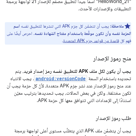
"HelloWorld_21" اسمًا جيدًا لتطبيق مصمّم للإصدار 21 لواجهة برمجة
التطبيقات والإصدارات الأحدث.
ملاحظة:
يجب أن تتضمّن كل حِزم APK التي تنشرها للتطبيق نفسه
اسم
الحزمة نفسه وأن تكون موقَّعة باستخدام مفتاح الشهادة نفسه
. احرص أيضًا على
فهم كل
قاعدة من قواعد حِزم APK المتعددة
.
منح رموز الإصدار
يجب أن يكون لكل ملف APK للتطبيق نفسه رمز إصدار فريد
، يتم
تحديده باستخدام السمة
android:versionCode
. يجب الانتباه
عند منح رموز الإصدار عند نشر حِزم APK متعددة، لأنّ كل حزمة يجب أن
تكون مختلفة، ولكن في بعض الحالات، يجب تحديدها بترتيب معيّن
استنادًا إلى الإعدادات التي تتوافق معها كل حزمة APK.
طلب رموز الإصدار
يجب أن يتضمّن ملف APK الذي يتطلّب مستوى أعلى لواجهة برمجة