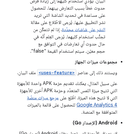
البيان. يؤدي استخدام كليهما إلى زيادة فرص
حدوث خطأ بسبب التعارض بينهما. للحصول
على مساعدة في تحديد الشاشة التي تريد
نشر التطبيق عليها، يُرجى الاطّلاع على مقالة
النشر على شاشات محدّدة
. إذا لم تتمكّن من
تجنُّب استخدام كليهما، يُرجى العِلم أنّه في
حال حدوث أي تعارضات في التوافق مع
حجم معيّن، سيتم استخدام القيمة "false".
مجموعات ميزات الجهاز
ويستند ذلك إلى عناصر
<uses-feature>
ملف البيان.
على سبيل المثال، يمكنك تقديم حزمة APK واحدة للأجهزة
التي تتيح ميزة اللمس المتعدّد وحزمة APK أخرى للأجهزة
التي لا تتيح هذه الميزة. اطّلِع على
مرجع ميزات منصّة
Google Analytics 4
للحصول على قائمة بالميزات
المتوافقة مع المنصة.
Android (الإصدار Go)
لاستهداف الأجهزة التي تعمل بنظام Android (إصدار Go)،