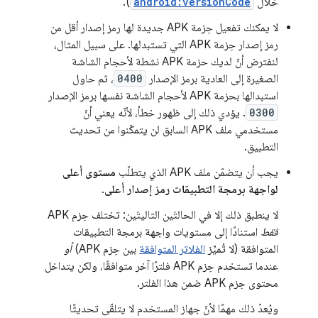
خلال
android:versionCode
).
لا يمكنك تفعيل حِزمة APK جديدة لها رمز إصدار أقل من
رمز إصدار حِزمة APK التي تستبدلها. على سبيل المثال،
لنفترض أنّ لديك حزمة APK نشطة لأحجام الشاشة
الصغيرة إلى العادية برمز الإصدار
0400
، ثم حاول
استبدالها بحزمة APK لأحجام الشاشة نفسها برمز الإصدار
0300
. يؤدي ذلك إلى ظهور خطأ، لأنّه يعني أنّ
مستخدمي ملف APK السابق لن يتمكّنوا من تحديث
التطبيق.
يجب أن يتضمّن ملف APK الذي يتطلّب
مستوى أعلى
لواجهة برمجة التطبيقات
رمز إصدار أعلى
.
لا ينطبق ذلك إلا في الحالتَين التاليتَين: تختلف حِزم APK
فقط
استنادًا إلى مستويات واجهة برمجة التطبيقات
المتوافقة (لا تُميِّز
الفلاتر المتوافقة
بين حِزم APK)
أو
عندما تستخدم حِزم APK فلترًا آخر متوافقًا، ولكن يتداخل
محتوى حِزم APK ضمن هذا الفلتر.
ويُعدّ ذلك مهمًا لأنّ جهاز المستخدم لا يتلقّى تحديثًا