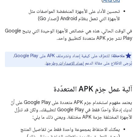
)
Android
تحسين الأداء على الأجهزة المنخفضة المواصفات مثل
الأجهزة التي تعمل بنظام Android (إصدار Go)
في الوقت الحالي، هذه هي خصائص الأجهزة الوحيدة التي يتيح Google
Play نشر حِزم APK متعددة كتطبيق واحد.
ملاحظة:
للتعرّف على كيفية إعداد ونشرملف APK على Google Play،
يُرجى الاطّلاع على مقالة الدعم
إعداد الإصدارات وطرحها
.
آلية عمل حِزم APK المتعدّدة
يعتمد مفهوم استخدام حِزم APK متعددة على Google Play على أنّ
لديك إدخالًا واحدًا فقط في Google Play لتطبيقك، ولكن قد تنزِّل
الأجهزة المختلفة حِزمة APK مختلفة. ويعني ذلك ما يلي:
يمكنك الاحتفاظ بمجموعة واحدة فقط من تفاصيل المنتج
(وصف التطبيق والرموز ولقطات الشاشة وما إلى ذلك).