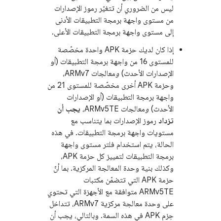
ليس من الضروري أن تتغيّر رموز الإصدارات
من مستوى واجهة برمجة التطبيقات الأدنى
إلى مستوى واجهة برمجة التطبيقات الأعلى.
إذا كان لديك حزمة APK واحدة مخصّصة
للمستوى 16 من واجهة برمجة التطبيقات (أو
الإصدارات الأحدث)
و
معالجات ARMv7،
وحزمة APK أخرى مخصّصة للمستوى 21 من
واجهة برمجة التطبيقات (أو الإصدارات
الأحدث)
و
معالجات ARMv5TE،
يجب أن
تزداد
رموز الإصدارات بما يتناسب مع
مستويات واجهة برمجة التطبيقات. في هذه
الحالة، يتم استخدام فلتر مستوى واجهة
برمجة التطبيقات لتمييز كل حزمة APK،
وكذلك بنية وحدة المعالجة المركزية. بما أنّ
حزمة APK التي تتضمّن مكتبات
ARMv5TE متوافقة مع الأجهزة التي تحتوي
على وحدة معالجة مركزية ARMv7، تتداخل
حِزم APK في هذه السمة. وبالتالي، يجب أن