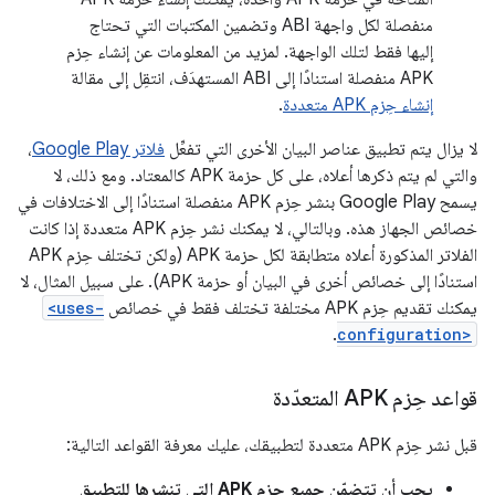
منفصلة لكل واجهة ABI وتضمين المكتبات التي تحتاج
إليها فقط لتلك الواجهة. لمزيد من المعلومات عن إنشاء حِزم
APK منفصلة استنادًا إلى ABI المستهدَف، انتقِل إلى مقالة
إنشاء حِزم APK متعددة
.
لا يزال يتم تطبيق عناصر البيان الأخرى التي تفعِّل
فلاتر Google Play
،
والتي لم يتم ذكرها أعلاه، على كل حزمة APK كالمعتاد. ومع ذلك، لا
يسمح Google Play بنشر حِزم APK منفصلة استنادًا إلى الاختلافات في
خصائص الجهاز هذه. وبالتالي، لا يمكنك نشر حِزم APK متعددة إذا كانت
الفلاتر المذكورة أعلاه متطابقة لكل حزمة APK (ولكن تختلف حِزم APK
استنادًا إلى خصائص أخرى في البيان أو حزمة APK). على سبيل المثال، لا
يمكنك تقديم حِزم APK مختلفة تختلف فقط في خصائص
<uses-
.
configuration>
قواعد حِزم APK المتعدّدة
قبل نشر حِزم APK متعددة لتطبيقك، عليك معرفة القواعد التالية:
يجب أن تتضمّن جميع حِزم APK التي تنشرها للتطبيق