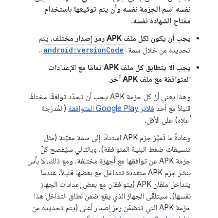
نفسه اسم الحِزمة نفسه وأن يتم توقيعها باستخدام
مفتاح الشهادة نفسه
.
يجب أن يكون لكل ملف APK رمز إصدار مختلف
، يتم
تحديده من خلال سمة
android:versionCode
.
يجب ألا يتطابق كل ملف APK تمامًا مع الإعدادات
المتوافقة مع ملف APK آخر
.
وهذا يعني أنّ كل حزمة APK يجب أن تحدّد توافقًا مختلفًا
قليلاً مع أحد
فلاتر Google Play المتوافقة
(المُدرَجة
أعلاه) على الأقل.
وعادةً ما تُميِّز حِزم APK استنادًا إلى سمة معيّنة (مثل
تنسيقات ضغط البنية المتوافقة)، وبالتالي سيُفصح كلّ
حِزمة APK عن توافقها مع أجهزة مختلفة. ومع ذلك، لا بأس
بنشر حِزم APK متعددة تتداخل مع بعضها قليلاً. عندما
يتداخل ملفَان APK (يتوافقان مع بعض إعدادات الجهاز
نفسها)، سيتلقّى الجهاز الذي يقع ضمن نطاق التداخل هذا
حزمة APK التي تتضمّن رمز إصدار أعلى (يتم تحديده من