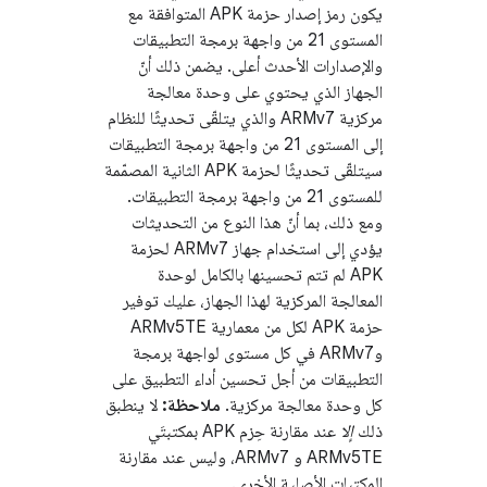
يكون رمز إصدار حزمة APK المتوافقة مع
المستوى 21 من واجهة برمجة التطبيقات
والإصدارات الأحدث أعلى. يضمن ذلك أنّ
الجهاز الذي يحتوي على وحدة معالجة
مركزية ARMv7 والذي يتلقّى تحديثًا للنظام
إلى المستوى 21 من واجهة برمجة التطبيقات
سيتلقّى تحديثًا لحزمة APK الثانية المصمّمة
للمستوى 21 من واجهة برمجة التطبيقات.
ومع ذلك، بما أنّ هذا النوع من التحديثات
يؤدي إلى استخدام جهاز ARMv7 لحزمة
APK لم تتم تحسينها بالكامل لوحدة
المعالجة المركزية لهذا الجهاز، عليك توفير
حزمة APK لكل من معمارية ARMv5TE
وARMv7 في كل مستوى لواجهة برمجة
التطبيقات من أجل تحسين أداء التطبيق على
كل وحدة معالجة مركزية.
ملاحظة:
لا ينطبق
ذلك
إلا
عند مقارنة حِزم APK بمكتبتَي
ARMv5TE و ARMv7، وليس عند مقارنة
المكتبات الأصلية الأخرى.