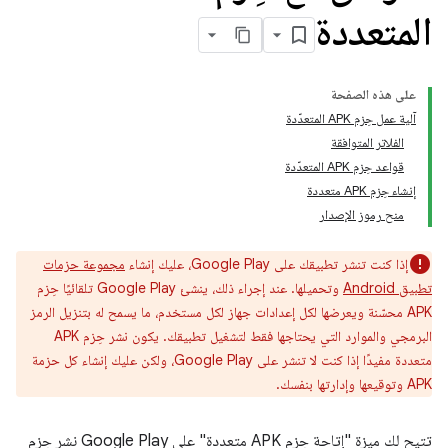
المتعددة
على هذه الصفحة
آلية عمل حِزم APK المتعدّدة
الفلاتر المتوافقة
قواعد حِزم APK المتعدّدة
إنشاء حِزم APK متعددة
منح رموز الإصدار
إذا كنت تنشر تطبيقك على Google Play، عليك إنشاء
مجموعة حزمات
تطبيق Android
وتحميلها. عند إجراء ذلك، ينشئ Google Play تلقائيًا حِزم
APK محسّنة ويعرضها لكل إعدادات جهاز لكل مستخدم، ما يسمح له بتنزيل الرمز
البرمجي والموارد التي يحتاجها فقط لتشغيل تطبيقك. يكون نشر حِزم APK
متعددة مفيدًا إذا كنت لا تنشر على Google Play، ولكن عليك إنشاء كل حزمة
APK وتوقيعها وإدارتها بنفسك.
تتيح لك ميزة "إتاحة حِزم APK متعددة" على Google Play نشر حِزم