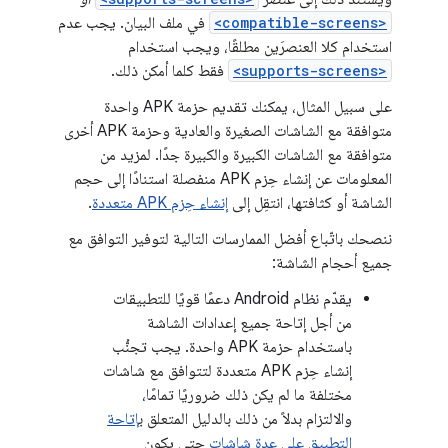
<compatible-screens>
في ملف البيان. يجب عدم
استخدام كلا العنصرَين مطلقًا، ويجب استخدام
<supports-screens>
فقط كلما أمكن ذلك.
على سبيل المثال، يمكنك تقديم حزمة APK واحدة
متوافقة مع الشاشات الصغيرة والعادية وحزمة APK أخرى
متوافقة مع الشاشات الكبيرة والكبيرة جدًا. لمزيد من
المعلومات عن إنشاء حِزم APK منفصلة استنادًا إلى حجم
الشاشة أو كثافتها، انتقِل إلى
إنشاء حِزم APK متعددة
.
ننصحك باتّباع أفضل الممارسات التالية لتوفير التوافق مع
جميع أحجام الشاشة:
يقدّم نظام Android دعمًا قويًا للتطبيقات
من أجل إتاحة جميع إعدادات الشاشة
باستخدام حزمة APK واحدة. يجب تجنُّب
إنشاء حِزم APK متعددة لتتوافق مع شاشات
مختلفة ما لم يكن ذلك ضروريًا تمامًا،
والالتزام بدلاً من ذلك بالدليل المتعلق ب
إتاحة
التطبيق على عدة شاشات
حتى يكون