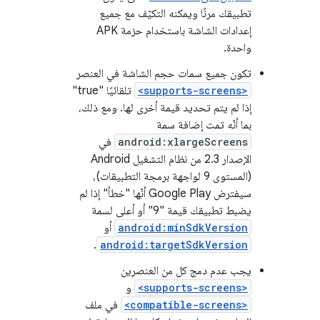
تطبيقك مرنًا ويمكنه التكيّف مع جميع
إعدادات الشاشة باستخدام حزمة APK
واحدة.
تكون جميع سمات حجم الشاشة في العنصر
<supports-screens>
تلقائيًا "true"
إذا لم يتم تحديد قيمة أخرى لها. ومع ذلك،
بما أنّه تمت إضافة سمة
android:xlargeScreens
في
الإصدار 2.3 من نظام التشغيل Android
(المستوى 9 لواجهة برمجة التطبيقات)،
سيفترض Google Play أنّها "خطأ" إذا لم
يضبط تطبيقك قيمة "9" أو أعلى لسمة
android:minSdkVersion
أو
.
android:targetSdkVersion
يجب عدم دمج كل من العنصرين
<supports-screens>
و
<compatible-screens>
في ملف