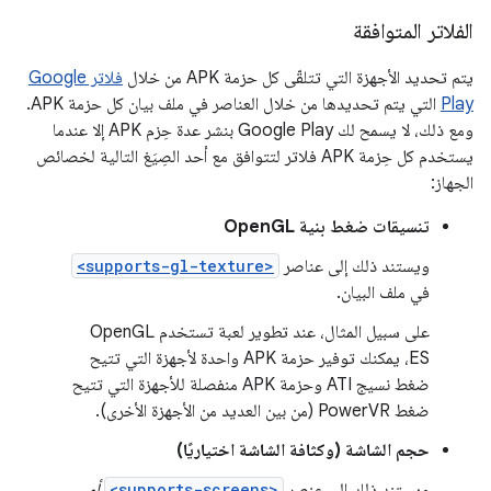
الفلاتر المتوافقة
يتم تحديد الأجهزة التي تتلقّى كل حزمة APK من خلال
فلاتر Google
Play
التي يتم تحديدها من خلال العناصر في ملف بيان كل حزمة APK.
ومع ذلك، لا يسمح لك Google Play بنشر عدة حِزم APK إلا عندما
يستخدم كل حِزمة APK فلاتر لتتوافق مع أحد الصِيَغ التالية لخصائص
الجهاز:
تنسيقات ضغط بنية OpenGL
ويستند ذلك إلى عناصر
<supports-gl-texture>
في ملف البيان.
على سبيل المثال، عند تطوير لعبة تستخدم OpenGL
ES، يمكنك توفير حزمة APK واحدة لأجهزة التي تتيح
ضغط نسيج ATI وحزمة APK منفصلة للأجهزة التي تتيح
ضغط PowerVR (من بين العديد من الأجهزة الأخرى).
حجم الشاشة (وكثافة الشاشة اختياريًا)
ويستند ذلك إلى عنصر
<supports-screens>
أو