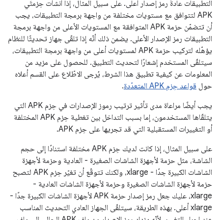
التطبيقات عادةً رمز إصدار أعلى. على سبيل المثال، إذا أنشأت حِزمتَي
APK لتتوافق مع مستويات مختلفة من واجهة برمجة التطبيقات، يجب
أن تتضمّن حزمة APK المتوافقة مع المستويات الأعلى من واجهة برمجة
التطبيقات رمز الإصدار الأعلى. يضمن ذلك أنّه إذا تلقّى جهاز تحديثًا للنظام
يؤهّله لتركيب حزمة APK لمستويات أعلى من واجهة برمجة التطبيقات،
سيتلقّى المستخدم إشعارًا لتحديث التطبيق. للحصول على مزيد من
المعلومات عن كيفية تطبيق هذا الشرط، يُرجى الاطّلاع على القسم أعلاه
حول
قواعد حِزم APK المتعدّدة
.
يجب أيضًا مراعاة مدى تأثير ترتيب رموز الإصدارات في حِزم APK التي
يتلقّاها المستخدمون، إما بسبب التداخل بين تغطية حِزم APK المختلفة
أو التغييرات المستقبلية التي قد تجريها على حِزم APK.
على سبيل المثال، إذا كانت لديك حِزم APK مختلفة استنادًا إلى حجم
الشاشة، مثل حزمة لأجهزة الشاشات الصغيرة - العادية وحزمة لأجهزة
الشاشات الكبيرة جدًا - xlarge، ولكنك تتوقّع أن تغيّر حِزم APK لتصبح
حزمة لأجهزة الشاشات الصغيرة وحزمة لأجهزة الشاشات العادية -
xlarge، عليك جعل رمز إصدار حزمة APK لأجهزة الشاشات الكبيرة جدًا -
xlarge أعلى. بهذه الطريقة، سيتلقّى الجهاز العادي التحديث المناسب
عند إجراء التغيير، لأنّه يزداد رمز الإصدار من ملف APK الحالي إلى ملف