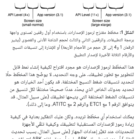
الشكل 1:
مخطّط مقترَح لرموز الإصدارات، باستخدام أول رقمَين لمستوى واجهة
برمجة التطبيقات، والرقمَين الثاني والثالث لحجم الشاشة الأدنى والقصوى (يشير
الرقمان 1 و4 إلى كل حجم من الأحجام الأربعة) أو للإشارة إلى تنسيقات النسيج
والأرقام الثلاثة الأخيرة لإصدار التطبيق
هذا المخطّط لرموز الإصدارات هو مجرد اقتراح لكيفية إنشاء نمط قابل
للتطوير مع تطور تطبيقك. على وجه التحديد، لا يوضّح هذا المخطّط حلًا
لتحديد تنسيقات ضغط النسيج المختلفة. قد يكون أحد الخيارات هو
تحديد جدولك الخاص الذي يحدّد عددًا صحيحًا مختلفًا لكل تنسيق من
تنسيقات الضغط المختلفة التي يتيحها تطبيقك (على سبيل المثال، قد
يتوافق الرقم 1 مع ETC1 والرقم 2 مع ATITC، وما إلى ذلك).
يمكنك استخدام أي مخطّط تريده، ولكن عليك التفكير بعناية في كيفية
زيادة رموز الإصدارات المستقبلية لتطبيقك وكيفية تلقّي الأجهزة
للتحديثات عند تغيُّر إعدادات الجهاز (على سبيل المثال، بسبب تحديث
النظام) أو عند تعديل ملف APK واحد أو عدة ملفات APK لتتوافق مع