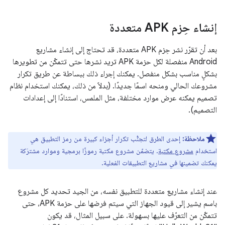
إنشاء حِزم APK متعددة
بعد أن تقرّر نشر حِزم APK متعددة، قد تحتاج إلى إنشاء مشاريع
Android منفصلة لكل حزمة APK تريد نشرها حتى تتمكّن من تطويرها
بشكلٍ مناسب بشكل منفصل. يمكنك إجراء ذلك ببساطة عن طريق تكرار
مشروعك الحالي ومنحه اسمًا جديدًا. (بدلاً من ذلك، يمكنك استخدام نظام
تصميم يمكنه عرض موارد مختلفة، مثل الملمس، استنادًا إلى إعدادات
التصميم).
ملاحظة:
إحدى الطرق لتجنُّب تكرار أجزاء كبيرة من رمز التطبيق هي
استخدام
مشروع مكتبة
. يتضمّن مشروع مكتبة رموزًا برمجية وموارد مشترَكة
يمكنك تضمينها في مشاريع التطبيقات الفعلية.
عند إنشاء مشاريع متعددة للتطبيق نفسه، من الجيد تحديد كل مشروع
باسم يشير إلى قيود الجهاز التي سيتم فرضها على حزمة APK، حتى
تتمكّن من التعرّف عليها بسهولة. على سبيل المثال، قد يكون