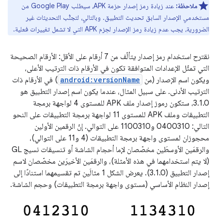
ملاحظة:
عند زيادة رمز إصدار حزمة APK، سيطلب Google Play من
مستخدمي الإصدار السابق تحديث التطبيق. وبالتالي، لتجنُّب التحديثات غير
الضرورية، يجب عدم زيادة رمز الإصدار لحِزم APK التي لا تشمل تغييرات فعلية.
نقترح استخدام رمز إصدار يتألّف من 7 أرقام على الأقل: الأرقام الصحيحة
التي تمثّل الإعدادات المتوافقة تكون في الأرقام ذات الترتيب الأعلى،
ويكون اسم الإصدار (من
android:versionName
) في الأرقام ذات
الترتيب الأدنى. على سبيل المثال، عندما يكون اسم إصدار التطبيق هو
3.1.0، ستكون رموز إصدار ملف APK للمستوى 4 لواجهة برمجة
التطبيقات وملف APK للمستوى 11 لواجهة برمجة التطبيقات على النحو
التالي: 0400310 و1100310 على التوالي. إنّ الرقمين الأولين
محجوزان لمستوى واجهة برمجة التطبيقات (4 و11 على التوالي)،
والرقمَين الأوسطَين مخصّصان لإما أحجام الشاشة أو تنسيقات نسيج GL
(لا يتم استخدامهما في هذه الأمثلة)، والرقمَين الأخيرَين مخصّصان لاسم
إصدار التطبيق (3.1.0). يعرض الشكل 1 مثالَين تم تقسيمهما استنادًا إلى
إصدار النظام الأساسي (مستوى واجهة برمجة التطبيقات) وحجم الشاشة.