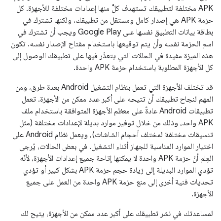
APK مختلفة لتطبيقك تستهدف كلٌّ منها إعدادات مختلفة للأجهزة. كل
حزمة APK هي إصدار كامل ومستقل من تطبيقك، ولكنها تشترك في
بطاقة بيانات التطبيق نفسها على Google Play ويجب أن تشترك في
اسم الحزمة نفسه وأن يتم توقيعها باستخدام مفتاح الإصدار نفسه. تكون
هذه الميزة مفيدة في الحالات التي يتعذّر فيها على تطبيقك الوصول إلى
كل الأجهزة المطلوبة باستخدام حزمة APK واحدة.
قد تختلف الأجهزة التي تعمل بنظام التشغيل Android بعدة طرق، ومن
المهم لنجاح تطبيقك أن تتيحه على أكبر عدد ممكن من الأجهزة. تعمل
تطبيقات Android عادةً على معظم الأجهزة المتوافقة باستخدام ملف
APK واحد، وذلك من خلال توفير موارد بديلة لإعدادات مختلفة (مثل
تنسيقات مختلفة لمختلف أحجام الشاشات)، ويعمل نظام Android على
اختيار الموارد المناسبة للجهاز أثناء التشغيل. في بعض الحالات، يُرجى
العِلم أنّ حزمة APK واحدة لا يمكنها إتاحة جميع إعدادات الأجهزة، لأنّه
تؤدي الموارد البديلة إلى زيادة حجم حزمة APK بشكل كبير أو تؤدي
تحديات فنية أخرى إلى منع حزمة APK واحدة من العمل على جميع
الأجهزة.
لمساعدتك في نشر تطبيقك على أكبر عدد ممكن من الأجهزة، يتيح لك