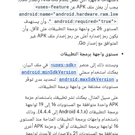
يجب أن يعلن ملف APK عن
<uses-feature
android:name="android.hardware.ram.low
" android:required="true">
، وأن يستهدف
المستوى 26 من واجهة برمجة التطبيقات على الأقل، وأن
يكون رمز إصداره أعلى من رمز إصدار ملف APK غير
المتوافق مع إصدار Go.
مستوى واجهة برمجة التطبيقات
ويستند ذلك إلى عنصر
<uses-sdk>
في ملف البيان.
يمكنك استخدام سمتَي
android:minSdkVersion
و
android:maxSdkVersion
لتحديد مدى توفّر
مستويات مختلفة من واجهة برمجة التطبيقات.
على سبيل المثال، يمكنك نشر تطبيقك باستخدام حزمة
APK واحدة متوافقة مع المستويات 16 إلى 19 لواجهة
برمجة التطبيقات (Android 4.1.x إلى 4.4.4)، وذلك
باستخدام واجهات برمجة التطبيقات المتاحة منذ المستوى
16 لواجهة برمجة التطبيقات أو أقل، وحزمة APK أخرى
متوافقة مع المستويات 21 والإصدارات الأحدث لواجهة