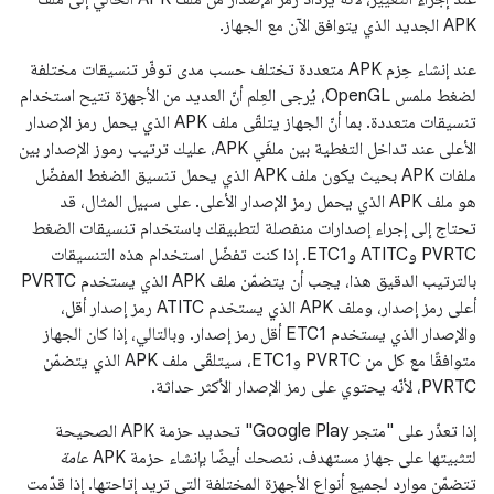
APK الجديد الذي يتوافق الآن مع الجهاز.
عند إنشاء حِزم APK متعددة تختلف حسب مدى توفّر تنسيقات مختلفة
لضغط ملمس OpenGL، يُرجى العِلم أنّ العديد من الأجهزة تتيح استخدام
تنسيقات متعددة. بما أنّ الجهاز يتلقّى ملف APK الذي يحمل رمز الإصدار
الأعلى عند تداخل التغطية بين ملفَي APK، عليك ترتيب رموز الإصدار بين
ملفات APK بحيث يكون ملف APK الذي يحمل تنسيق الضغط المفضّل
هو ملف APK الذي يحمل رمز الإصدار الأعلى. على سبيل المثال، قد
تحتاج إلى إجراء إصدارات منفصلة لتطبيقك باستخدام تنسيقات الضغط
PVRTC وATITC وETC1. إذا كنت تفضّل استخدام هذه التنسيقات
بالترتيب الدقيق هذا، يجب أن يتضمّن ملف APK الذي يستخدم PVRTC
أعلى رمز إصدار، وملف APK الذي يستخدم ATITC رمز إصدار أقل،
والإصدار الذي يستخدم ETC1 أقل رمز إصدار. وبالتالي، إذا كان الجهاز
متوافقًا مع كل من PVRTC وETC1، سيتلقّى ملف APK الذي يتضمّن
PVRTC، لأنّه يحتوي على رمز الإصدار الأكثر حداثة.
إذا تعذّر على "متجر Google Play" تحديد حزمة APK الصحيحة
لتثبيتها على جهاز مستهدف، ننصحك أيضًا بإنشاء حزمة APK
عامة
تتضمّن موارد لجميع أنواع الأجهزة المختلفة التي تريد إتاحتها. إذا قدّمت