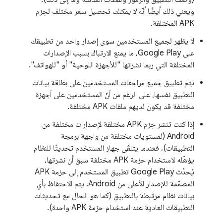
ويعني ذلك أيضًا أنّه
لا يمكنك
تحصيل سعر مختلف لحِزم
APK المختلفة.
لا يظهر لجميع المستخدمين سوى إصدار واحد من تطبيقك
على Google Play، ما يمنع الارتباك بسبب الإصدارات
المختلفة التي ربما نشرتها "للأجهزة اللوحية" أو "للهواتف".
يتم تطبيق جميع مراجعات المستخدمين على بطاقة بيانات
التطبيق نفسها، على الرغم من أنّ المستخدمين على أجهزة
مختلفة قد يكون لديهم ملفات APK مختلفة.
إذا كنت تنشر حِزم APK مختلفة لإصدارات مختلفة من
Android (لمستويات مختلفة من واجهة برمجة
التطبيقات)، فعندما يتلقّى جهاز المستخدم تحديثًا للنظام
يؤهّله لاستخدام حزمة APK مختلفة سبق أن نشرتها،
يُحدِّث Google Play تطبيق المستخدم إلى حزمة APK
المصمّمة للإصدار الأعلى من Android. يتم الاحتفاظ بأي
بيانات نظام مرتبطة بالتطبيق (كما هو الحال مع تحديثات
التطبيقات العادية عند استخدام حزمة APK واحدة).