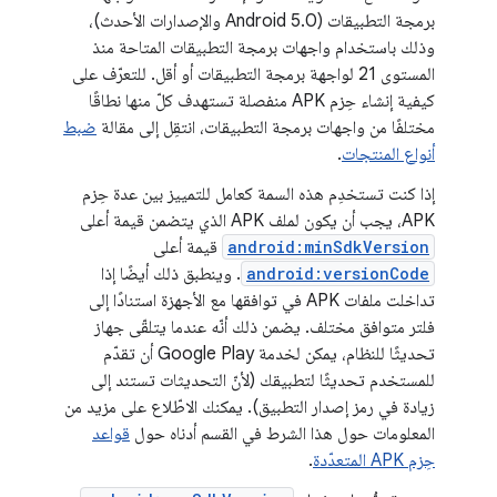
برمجة التطبيقات (Android 5.0 والإصدارات الأحدث)،
وذلك باستخدام واجهات برمجة التطبيقات المتاحة منذ
المستوى 21 لواجهة برمجة التطبيقات أو أقل. للتعرّف على
كيفية إنشاء حِزم APK منفصلة تستهدف كلّ منها نطاقًا
مختلفًا من واجهات برمجة التطبيقات، انتقِل إلى مقالة
ضبط
أنواع المنتجات
.
إذا كنت تستخدِم هذه السمة كعامل للتمييز بين عدة حِزم
APK، يجب أن يكون لملف APK الذي يتضمن قيمة أعلى
android:minSdkVersion
قيمة أعلى
android:versionCode
. وينطبق ذلك أيضًا إذا
تداخلت ملفات APK في توافقها مع الأجهزة استنادًا إلى
فلتر متوافق مختلف. يضمن ذلك أنّه عندما يتلقّى جهاز
تحديثًا للنظام، يمكن لخدمة Google Play أن تقدّم
للمستخدم تحديثًا لتطبيقك (لأنّ التحديثات تستند إلى
زيادة في رمز إصدار التطبيق). يمكنك الاطّلاع على مزيد من
المعلومات حول هذا الشرط في القسم أدناه حول
قواعد
حِزم APK المتعدّدة
.