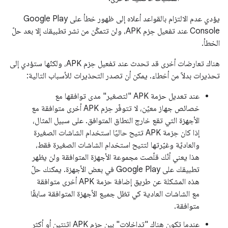
يؤدي عدم الالتزام بالقواعد أعلاه إلى ظهور خطأ على Google Play
Console عند تفعيل حِزم APK، ولن تتمكّن من نشر تطبيقك إلا بعد حلّ
الخطأ.
هناك تعارضات أخرى قد تحدث عند تفعيل حِزم APK، ولكنّها ستؤدي إلى
تحذيرات بدلاً من أخطاء. يمكن أن تصدر التحذيرات للأسباب التالية:
عند تعديل حزمة APK "لتصغير" مدى توافقها مع
خصائص جهاز معيّن، لا تتوفّر حِزم APK أخرى متوافقة مع
الأجهزة التي تقع خارج النطاق المتوافق. على سبيل المثال،
إذا كان حِزمة APK تتيح حاليًا استخدام الشاشات الصغيرة
والعاديّة وغيّرتها لتتيح استخدام الشاشات الصغيرة فقط،
هذا يعني أنّك قلّصت مجموعة الأجهزة المتوافقة ولن يظهر
تطبيقك على Google Play في بعض الأجهزة. يمكنك حلّ
هذه المشكلة عن طريق إضافة حزمة APK أخرى متوافقة
مع الشاشات العادية كي تظل جميع الأجهزة المتوافقة سابقًا
متوافقة.
عندما تكون هناك "تداخلات" بين حِزم APK اثنتين أو أكثر