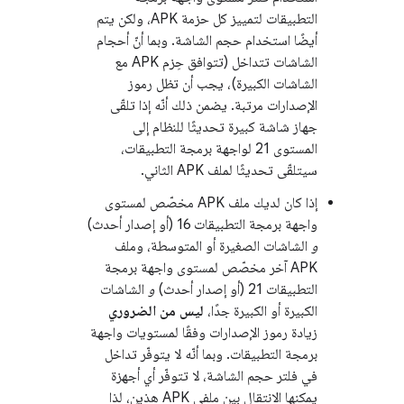
التطبيقات لتمييز كل حزمة APK، ولكن يتم
أيضًا استخدام حجم الشاشة. وبما أنّ أحجام
الشاشات تتداخل (تتوافق حِزم APK مع
الشاشات الكبيرة)، يجب أن تظل رموز
الإصدارات مرتبة. يضمن ذلك أنّه إذا تلقّى
جهاز شاشة كبيرة تحديثًا للنظام إلى
المستوى 21 لواجهة برمجة التطبيقات،
سيتلقّى تحديثًا لملف APK الثاني.
إذا كان لديك ملف APK مخصّص لمستوى
واجهة برمجة التطبيقات 16 (أو إصدار أحدث)
و
الشاشات الصغيرة أو المتوسطة، وملف
APK آخر مخصّص لمستوى واجهة برمجة
التطبيقات 21 (أو إصدار أحدث)
و
الشاشات
الكبيرة أو الكبيرة جدًا،
ليس من الضروري
زيادة رموز الإصدارات وفقًا لمستويات واجهة
برمجة التطبيقات. وبما أنّه لا يتوفّر تداخل
في فلتر حجم الشاشة، لا تتوفّر أي أجهزة
يمكنها الانتقال بين ملفي APK هذين، لذا