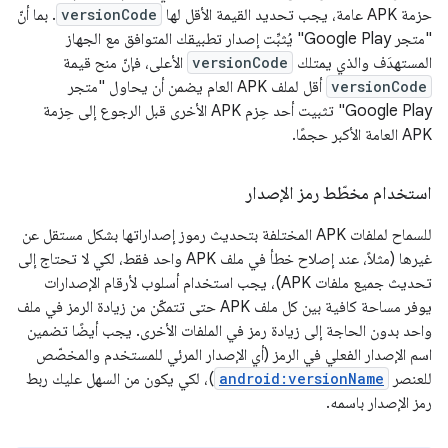
حزمة APK عامة، يجب تحديد القيمة الأقل لها
versionCode
. بما أنّ
"متجر Google Play" يُثبِّت إصدار تطبيقك المتوافق مع الجهاز
المستهدَف والذي يمتلك
versionCode
الأعلى، فإنّ منح قيمة
versionCode
أقل لملف APK العام يضمن أن يحاول "متجر
Google Play" تثبيت أحد حِزم APK الأخرى قبل الرجوع إلى حِزمة
APK العامة الأكبر حجمًا.
استخدام مخطّط رمز الإصدار
للسماح لملفات APK المختلفة بتحديث رموز إصداراتها بشكل مستقل عن
غيرها (مثلاً، عند إصلاح خطأ في ملف APK واحد فقط، لكي لا تحتاج إلى
تحديث جميع ملفات APK)، يجب استخدام أسلوب لأرقام الإصدارات
يوفر مساحة كافية بين كل ملف APK حتى تتمكّن من زيادة الرمز في ملف
واحد بدون الحاجة إلى زيادة رمز في الملفات الأخرى. يجب أيضًا تضمين
اسم الإصدار الفعلي في الرمز (أي الإصدار المرئي للمستخدم والمخصّص
للعنصر
android:versionName
)، لكي يكون من السهل عليك ربط
رمز الإصدار باسمه.