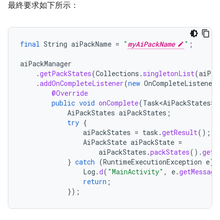
最終要求如下所示：
final
String
aiPackName
=
"
myAiPackName
"
;
aiPackManager
.
getPackStates
(
Collections
.
singletonList
(
aiPac
.
addOnCompleteListener
(
new
OnCompleteListener<
@Override
public
void
onComplete
(
Task<AiPackStates>
AiPackStates
aiPackStates
;
try
{
aiPackStates
=
task
.
getResult
();
AiPackState
aiPackState
=
aiPackStates
.
packStates
().
get
(
}
catch
(
RuntimeExecutionException
e
)
Log
.
d
(
"MainActivity"
,
e
.
getMessage
return
;
});