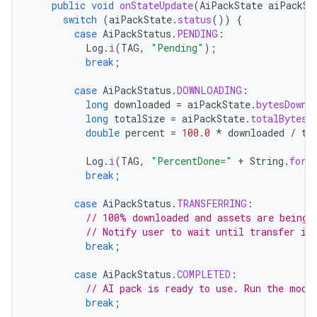
public
void
onStateUpdate
(
AiPackState
aiPackSt
switch
(
aiPackState
.
status
())
{
case
AiPackStatus
.
PENDING
:
Log
.
i
(
TAG
,
"Pending"
);
break
;
case
AiPackStatus
.
DOWNLOADING
:
long
downloaded
=
aiPackState
.
bytesDownl
long
totalSize
=
aiPackState
.
totalBytesT
double
percent
=
100.0
*
downloaded
/
to
Log
.
i
(
TAG
,
"PercentDone="
+
String
.
form
break
;
case
AiPackStatus
.
TRANSFERRING
:
// 100% downloaded and assets are being 
// Notify user to wait until transfer is
break
;
case
AiPackStatus
.
COMPLETED
:
// AI pack is ready to use. Run the mode
break
;