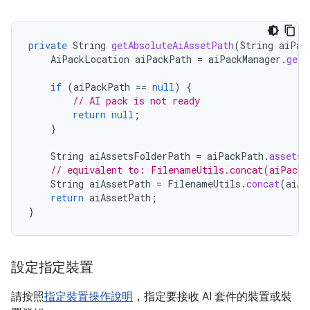
private
String
getAbsoluteAiAssetPath
(
String
aiPac
AiPackLocation
aiPackPath
=
aiPackManager
.
getP
if
(
aiPackPath
==
null
)
{
// AI pack is not ready
return
null
;
}
String
aiAssetsFolderPath
=
aiPackPath
.
assetsP
// equivalent to: FilenameUtils.concat(aiPack
String
aiAssetPath
=
FilenameUtils
.
concat
(
aiAs
return
aiAssetPath
;
}
設定指定裝置
請按照
指定裝置操作說明
，指定要接收 AI 套件的裝置或裝