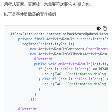
用程式更新。更新後，您需要再次要求 AI 擴充包。
以下是事件監聽器的實作範例：
AiPackStateUpdateListener
aiPackStateUpdateListene
private
final
ActivityResultLauncher<IntentSen
registerForActivityResult
(
new
ActivityResultContracts
.
StartIntentS
new
ActivityResultCallback<ActivityResul
@Override
public
void
onActivityResult
(
ActivityR
if
(
result
.
getResultCode
()
==
RESULT
Log
.
d
(
TAG
,
"Confirmation dialog ha
}
else
if
(
result
.
getResultCode
()
==
Log
.
d
(
TAG
,
"Confirmation dialog ha
}
}
});
@Override