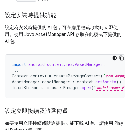
設定安裝時提供功能
設定為安裝時提供的 AI 包，可在應用程式啟動時立即使
用。使用 Java AssetManager API 存取在此模式下提供的
AI 包：
import
android.content.res.AssetManager
;
...
Context
context
=
createPackageContext
(
"
com.exampl
AssetManager
assetManager
=
context
.
getAssets
();
InputStream
is
=
assetManager
.
open
(
"
model-name
"
設定立即接續及隨選傳遞
如要使用立即接續或隨選提供功能下載 AI 包，請使用 Play