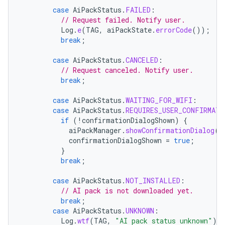
case
AiPackStatus
.
FAILED
:
// Request failed. Notify user.
Log
.
e
(
TAG
,
aiPackState
.
errorCode
());
break
;
case
AiPackStatus
.
CANCELED
:
// Request canceled. Notify user.
break
;
case
AiPackStatus
.
WAITING_FOR_WIFI
:
case
AiPackStatus
.
REQUIRES_USER_CONFIRMATI
if
(
!
confirmationDialogShown
)
{
aiPackManager
.
showConfirmationDialog
(
a
confirmationDialogShown
=
true
;
}
break
;
case
AiPackStatus
.
NOT_INSTALLED
:
// AI pack is not downloaded yet.
break
;
case
AiPackStatus
.
UNKNOWN
:
Log
.
wtf
(
TAG
,
"AI pack status unknown"
)