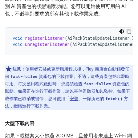
別 AI 資產包的狀態追蹤功能。您可以開始使用可用的 AI
包，不必等到要求的所有其他下載作業完成。
void
registerListener
(
AiPackStateUpdateListener
li
void
unregisterListener
(
AiPackStateUpdateListener
注意：
使用者安裝或更新應用程式後，Play 商店會自動觸發任
何
資產包的下載作業。不過，這些資產包並非即時
fast-follow
可用。每次應用程式啟動時，您必須檢查
資產包的
fast-follow
狀態。如果正在進行下載作業，請以事件監聽器加以監控。如果下
載作業已取消或暫停，您可使用「
安裝
」一節所述的
方
fetch()
法，繼續進行下載作業。
大型下載內容
如果下載檔案大小超過 200 MB，且使用者未連上 Wi-Fi 網