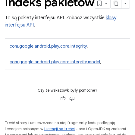
Indeks pakietów
To są pakiety interfejsu API. Zobacz wszystkie
klasy
interfejsu API
.
com.google.android.play.core.integrity
,
com.google.android.play.core.integrity.model
,
,
Czy te wskazówki były pomocne?
y.model
Treść strony i umieszczone na niej fragmenty kodu podlegają
licencjom opisanym w
Licencji na treści
. Java i OpenJDK są znakami
towarowymi lub zastrzeżonymi znakami towarowymi należącymi do