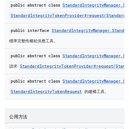
public abstract class
StandardIntegrityManager.St
StandardIntegrityTokenProvider#request(StandardI
public interface
StandardIntegrityManager.Standa
標準完整性權杖供應工具。
public abstract class
StandardIntegrityManager.St
StandardIntegrityTokenProvider#request(Stand
請求
public abstract class
StandardIntegrityManager.St
StandardIntegrityTokenRequest
的建構工具。
公用方法