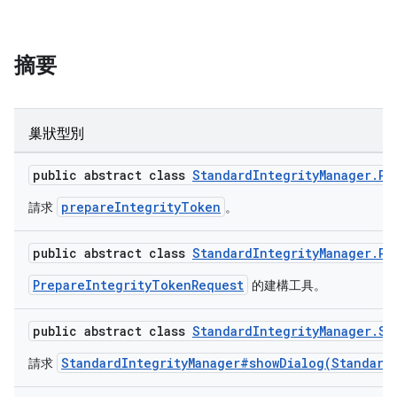
y.model
摘要
巢狀型別
public abstract class
StandardIntegrityManager.Pr
prepareIntegrityToken
請求
。
public abstract class
StandardIntegrityManager.Pr
PrepareIntegrityTokenRequest
的建構工具。
public abstract class
StandardIntegrityManager.St
StandardIntegrityManager#showDialog(Standard
請求