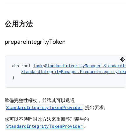
公用方法
prepare
Integrity
Token
abstract 
Task
<
StandardIntegrityManager.StandardInt
StandardIntegrityManager.PrepareIntegrityToken
)
準備完整性權杖，並讓其可以透過
StandardIntegrityTokenProvider
提出要求。
您可以不時呼叫此方法來重新整理產生的
StandardIntegrityTokenProvider
。