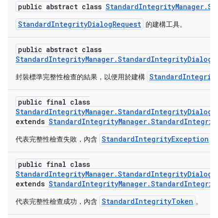
public abstract class
StandardIntegrityManager.St
StandardIntegrityDialogRequest
的建構工具。
public abstract class
StandardIntegrityManager.StandardIntegrityDialogR
StandardIntegrit
封裝標準完整性檢查的結果，以便用於建構
public final class
StandardIntegrityManager.StandardIntegrityDialogR
extends
StandardIntegrityManager.StandardIntegrit
StandardIntegrityException
代表完整性檢查失敗，內含
。
public final class
StandardIntegrityManager.StandardIntegrityDialogR
extends
StandardIntegrityManager.StandardIntegrit
StandardIntegrityToken
代表完整性檢查成功，內含
。