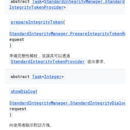
abstract
Task
<
Standard
Integrity
Manager
.
Standard
Integrity
Token
Provider
>
prepareIntegrityToken
(
StandardIntegrityManager.PrepareIntegrityTokenReq
equest
)
準備完整性權杖，並讓其可以透過
StandardIntegrityTokenProvider
提出要求。
abstract
Task
<
Integer
>
showDialog
(
StandardIntegrityManager.StandardIntegrityDialogR
request
)
向使用者顯示對話方塊。