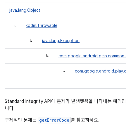
y.model
java.lang.Object
↳
kotlin.Throwable
↳
java.lang.Exception
↳
com.google.android.gms.common.api
↳
com.google.android.play.core
Standard Integrity API에 문제가 발생했음을 나타내는 예외입
니다.
구체적인 문제는
getErrorCode
를 참고하세요.