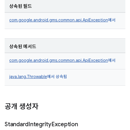
상속된 필드
com.google.android.gms.common.api.ApiException
에서
상속된 메서드
com.google.android.gms.common.api.ApiException
에서
java.lang.Throwable
에서 상속됨
공개 생성자
Standard
Integrity
Exception