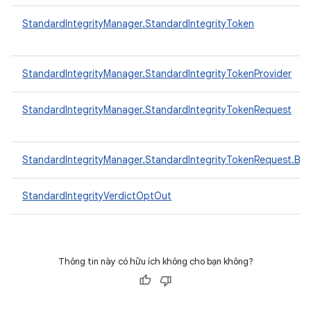
StandardIntegrityManager.StandardIntegrityToken
StandardIntegrityManager.StandardIntegrityTokenProvider
StandardIntegrityManager.StandardIntegrityTokenRequest
StandardIntegrityManager.StandardIntegrityTokenRequest.Buil
StandardIntegrityVerdictOptOut
Thông tin này có hữu ích không cho bạn không?