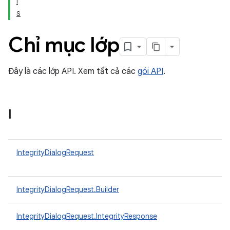
I
S
Chỉ mục lớp
Đây là các lớp API. Xem tất cả các
gói API
.
I
IntegrityDialogRequest
y.model
IntegrityDialogRequest.Builder
IntegrityDialogRequest.IntegrityResponse