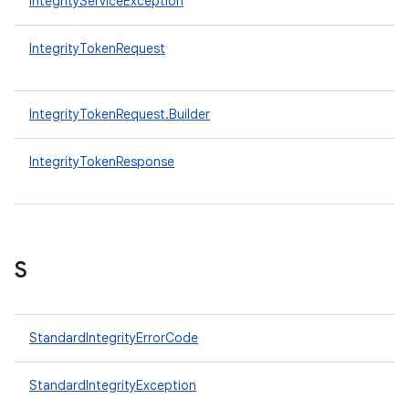
IntegrityServiceException
IntegrityTokenRequest
IntegrityTokenRequest.Builder
IntegrityTokenResponse
S
StandardIntegrityErrorCode
StandardIntegrityException