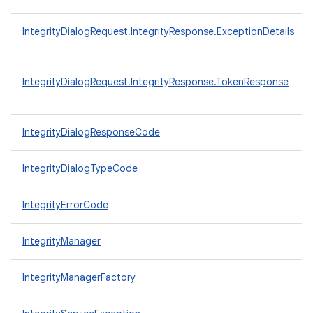
IntegrityDialogRequest.IntegrityResponse.ExceptionDetails
IntegrityDialogRequest.IntegrityResponse.TokenResponse
IntegrityDialogResponseCode
IntegrityDialogTypeCode
IntegrityErrorCode
IntegrityManager
IntegrityManagerFactory