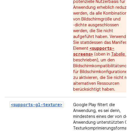
potenzielle Nutzerbasis für Ih
Anwendung erheblich reduzier
werden, da alle Kombinatione
von Bildschirmgröße und
‑dichte ausgeschlossen
werden, die Sie nicht
aufgeführt haben. Verwenden
Sie stattdessen das Manifest-
<supports-
Element
screens>
(oben in
Tabelle 1
beschrieben), um den
Bildschirmkompatibilitätsmod
für Bildschirmkonfigurationen
zu aktivieren, die Sie nicht mit
alternativen Ressourcen
berücksichtigt haben.
<supports-gl-texture>
Google Play filtert die
Anwendung, es sei denn,
mindestens eines der von der
Anwendung unterstützten GL
Texturkomprimierungsformate