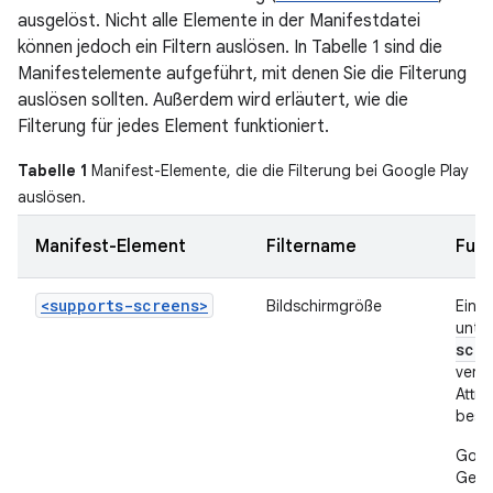
ausgelöst. Nicht alle Elemente in der Manifestdatei
können jedoch ein Filtern auslösen. In Tabelle 1 sind die
Manifestelemente aufgeführt, mit denen Sie die Filterung
auslösen sollten. Außerdem wird erläutert, wie die
Filterung für jedes Element funktioniert.
Tabelle 1
Manifest-Elemente, die die Filterung bei Google Play
auslösen.
Manifest-Element
Filtername
Funk
<supports-screens>
Bildschirmgröße
Eine 
unter
scre
veröf
Attr
best
Goog
Gerä