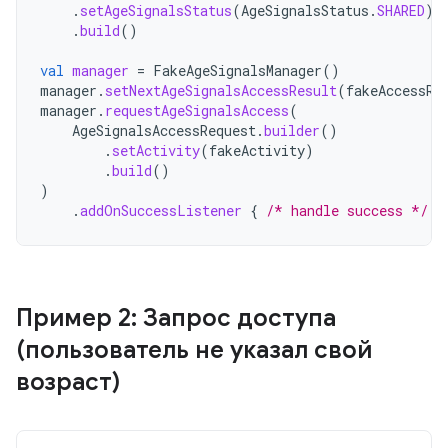
.
setAgeSignalsStatus
(
AgeSignalsStatus
.
SHARED
)
.
build
()
val
manager
=
FakeAgeSignalsManager
()
manager
.
setNextAgeSignalsAccessResult
(
fakeAccessRe
manager
.
requestAgeSignalsAccess
(
AgeSignalsAccessRequest
.
builder
()
.
setActivity
(
fakeActivity
)
.
build
()
)
.
addOnSuccessListener
{
/* handle success */
}
Пример 2: Запрос доступа
(пользователь не указал свой
возраст)