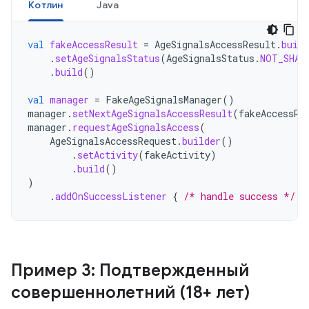
Котлин
Java
val
fakeAccessResult
=
AgeSignalsAccessResult
.
build
.
setAgeSignalsStatus
(
AgeSignalsStatus
.
NOT_SHAR
.
build
()
val
manager
=
FakeAgeSignalsManager
()
manager
.
setNextAgeSignalsAccessResult
(
fakeAccessRe
manager
.
requestAgeSignalsAccess
(
AgeSignalsAccessRequest
.
builder
()
.
setActivity
(
fakeActivity
)
.
build
()
)
.
addOnSuccessListener
{
/* handle success */
}
Пример 3: Подтвержденный
совершеннолетний (18+ лет)