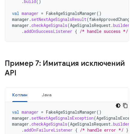
.
build
()
val
manager
=
FakeAgeSignalsManager
()
manager
.
setNextAgeSignalsResult
(
fakeApprovedChange
manager
.
checkAgeSignals
(
AgeSignalsRequest
.
builder
(
.
addOnSuccessListener
{
/* handle success */
}
Пример 7: Имитация исключений
API
Котлин
Java
val
manager
=
FakeAgeSignalsManager
()
manager
.
setNextAgeSignalsException
(
AgeSignalsExcep
manager
.
checkAgeSignals
(
AgeSignalsRequest
.
builder
(
.
addOnFailureListener
{
/* handle error */
}