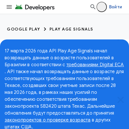
Войти
GOOGLE PLAY
PLAY AGE SIGNALS
17 марта 2026 года API Play Age Signals начал
возвращать данные о возрасте пользователей в
Бразилии в соответствии с
требованиями Digital ECA
. API также начал возвращать данные о возрасте для
соответствующих требованиям пользователей в
Техасе, создавших свои учетные записи после 28
мая 2026 года, в рамках наших усилий по
обеспечению соответствия требованиям
законопроекта SB2420 штата Техас. Дальнейшие
обновления будут предоставляться до принятия
законопроектов о проверке возраста
в других
штатах США.