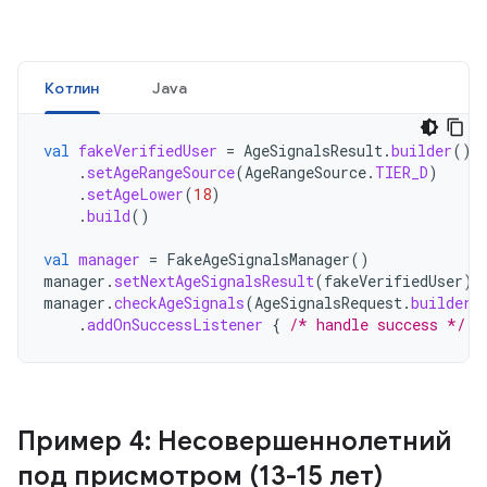
Котлин
Java
val
fakeVerifiedUser
=
AgeSignalsResult
.
builder
()
.
setAgeRangeSource
(
AgeRangeSource
.
TIER_D
)
.
setAgeLower
(
18
)
.
build
()
val
manager
=
FakeAgeSignalsManager
()
manager
.
setNextAgeSignalsResult
(
fakeVerifiedUser
)
manager
.
checkAgeSignals
(
AgeSignalsRequest
.
builder
(
.
addOnSuccessListener
{
/* handle success */
}
Пример 4: Несовершеннолетний
под присмотром (13-15 лет)