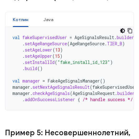
Котлин
Java
val
fakeSupervisedUser
=
AgeSignalsResult
.
builder
(
.
setAgeRangeSource
(
AgeRangeSource
.
TIER_B
)
.
setAgeLower
(
13
)
.
setAgeUpper
(
15
)
.
setInstallId
(
"fake_install_id_123"
)
.
build
()
val
manager
=
FakeAgeSignalsManager
()
manager
.
setNextAgeSignalsResult
(
fakeSupervisedUser
manager
.
checkAgeSignals
(
AgeSignalsRequest
.
builder
(
.
addOnSuccessListener
{
/* handle success */
}
Пример 5: Несовершеннолетний
,