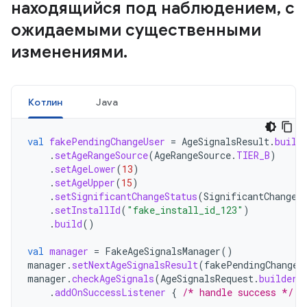
находящийся под наблюдением
,
с
ожидаемыми существенными
изменениями
.
Котлин
Java
val
fakePendingChangeUser
=
AgeSignalsResult
.
build
.
setAgeRangeSource
(
AgeRangeSource
.
TIER_B
)
.
setAgeLower
(
13
)
.
setAgeUpper
(
15
)
.
setSignificantChangeStatus
(
SignificantChangeS
.
setInstallId
(
"fake_install_id_123"
)
.
build
()
val
manager
=
FakeAgeSignalsManager
()
manager
.
setNextAgeSignalsResult
(
fakePendingChangeU
manager
.
checkAgeSignals
(
AgeSignalsRequest
.
builder
(
.
addOnSuccessListener
{
/* handle success */
}