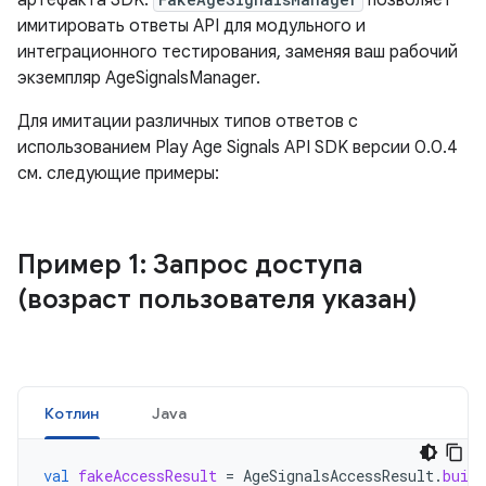
артефакта SDK.
позволяет
имитировать ответы API для модульного и
интеграционного тестирования, заменяя ваш рабочий
экземпляр AgeSignalsManager.
Для имитации различных типов ответов с
использованием Play Age Signals API SDK версии 0.0.4
см. следующие примеры:
Пример 1: Запрос доступа
(возраст пользователя указан)
Котлин
Java
val
fakeAccessResult
=
AgeSignalsAccessResult
.
build