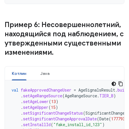
Пример 6: Несовершеннолетний
,
находящийся под наблюдением
,
с
утвержденными существенными
изменениями
.
Котлин
Java
val
fakeApprovedChangeUser
=
AgeSignalsResult
.
build
.
setAgeRangeSource
(
AgeRangeSource
.
TIER_B
)
.
setAgeLower
(
13
)
.
setAgeUpper
(
15
)
.
setSignificantChangeStatus
(
SignificantChangeS
.
setSignificantChangeApprovalDate
(
Date
(
1777939
.
setInstallId
(
"fake_install_id_123"
)