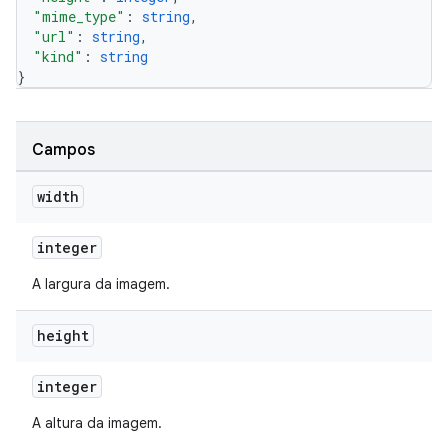
"mime_type"
: 
string
,
"url"
: 
string
,
"kind"
: 
string
}
Campos
width
integer
A largura da imagem.
height
integer
A altura da imagem.