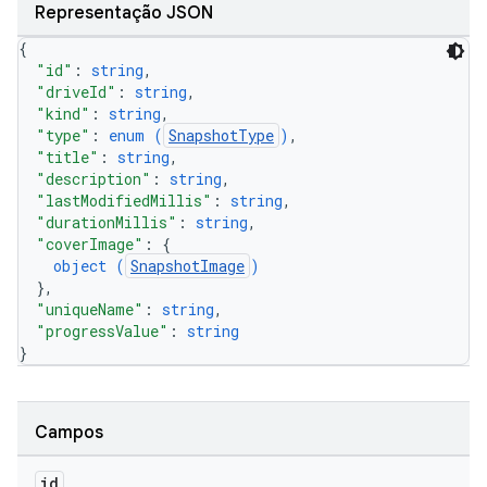
Representação JSON
{
"id"
: 
string
,
"driveId"
: 
string
,
"kind"
: 
string
,
"type"
: 
enum (
SnapshotType
)
,
"title"
: 
string
,
"description"
: 
string
,
"lastModifiedMillis"
: 
string
,
"durationMillis"
: 
string
,
"coverImage"
: 
{
object (
SnapshotImage
)
}
,
"uniqueName"
: 
string
,
"progressValue"
: 
string
}
Campos
id