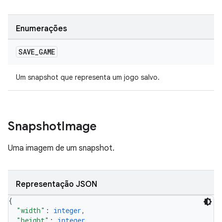
Enumerações
SAVE
_
GAME
Um snapshot que representa um jogo salvo.
Snapshot
Image
Uma imagem de um snapshot.
Representação JSON
{
"width"
: 
integer
,
"height"
: 
integer
,