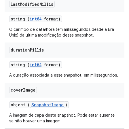
last
Modified
Millis
string (
int64
format)
O carimbo de data/hora (em milissegundos desde a Era
Unix) da última modificação desse snapshot.
duration
Millis
string (
int64
format)
A duração associada a esse snapshot, em milissegundos.
cover
Image
object (
SnapshotImage
)
A imagem de capa deste snapshot. Pode estar ausente
se não houver uma imagem.