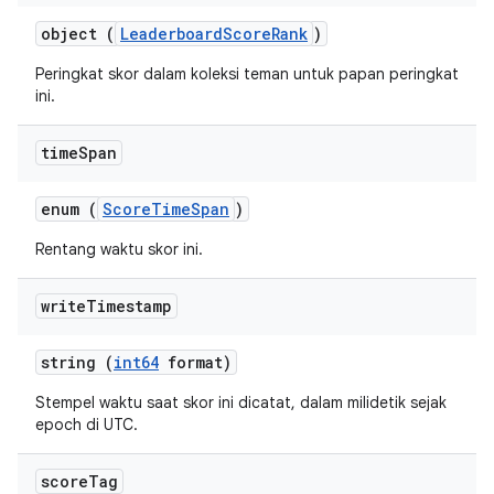
object (
LeaderboardScoreRank
)
Peringkat skor dalam koleksi teman untuk papan peringkat
ini.
time
Span
enum (
ScoreTimeSpan
)
Rentang waktu skor ini.
write
Timestamp
string (
int64
format)
Stempel waktu saat skor ini dicatat, dalam milidetik sejak
epoch di UTC.
score
Tag