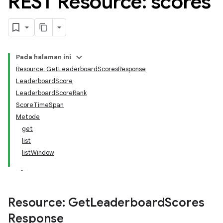
REST Resource: scores
Pada halaman ini
Resource: GetLeaderboardScoresResponse
LeaderboardScore
LeaderboardScoreRank
ScoreTimeSpan
Metode
get
list
listWindow
Resource: Get
Leaderboard
Scores
Response