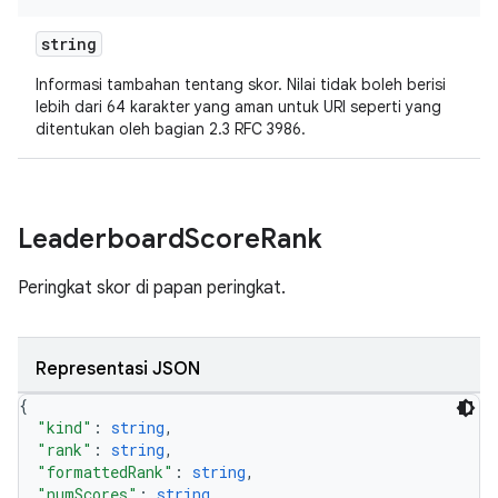
string
Informasi tambahan tentang skor. Nilai tidak boleh berisi
lebih dari 64 karakter yang aman untuk URI seperti yang
ditentukan oleh bagian 2.3 RFC 3986.
Leaderboard
Score
Rank
Peringkat skor di papan peringkat.
Representasi JSON
{
"kind"
: 
string
,
"rank"
: 
string
,
"formattedRank"
: 
string
,
"numScores"
: 
string
,