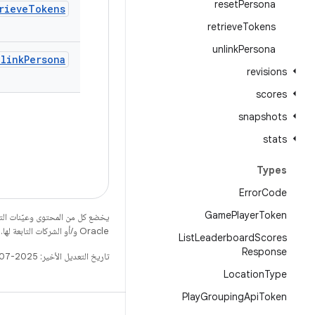
reset
Persona
rieve
Tokens
retrieve
Tokens
unlink
Persona
nlink
Persona
revisions
scores
snapshots
stats
Types
Error
Code
Game
Player
Token
يخضع كل من المحتوى وعيّنات الت
Oracle و/أو الشركات التابعة لها.
List
Leaderboard
Scores
Response
تاريخ التعديل الأخير: 2025-07-27 (حسب التوقيت العالمي المتفَّق عليه)
Location
Type
Play
Grouping
Api
Token