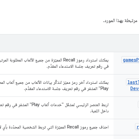
 مرتبطة بهذا المورد.
games
P
في رقم تعريف جلسة الاستدعاء المقدَّم.
last
يمكنك استرداد آخر رمز مميّز لتذكُّر بيانات الألعاب من جميع ألعاب ال
Dev
Play" المشفر في رقم تعريف جلسة الاستدعاء المقدَّم.
اربط العنصر الرئيسي لمشغّل "خدمات أ
داخل اللعبة.
احذف جميع رموز Recall المميّزة التي تربط الشخصية المحدّدة بأي لاعب (مع ملف شخصي أو بدونه).