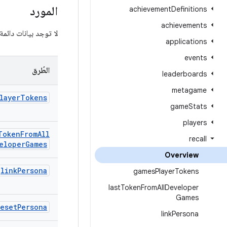
المورد
achievement
Definitions
achievements
لا توجد بيانات دائمة
applications
events
الطُرق
leaderboards
metagame
layer
Tokens
game
Stats
players
Token
From
All
recall
eloper
Games
Overview
link
Persona
games
Player
Tokens
last
Token
From
All
Developer
Games
reset
Persona
link
Persona