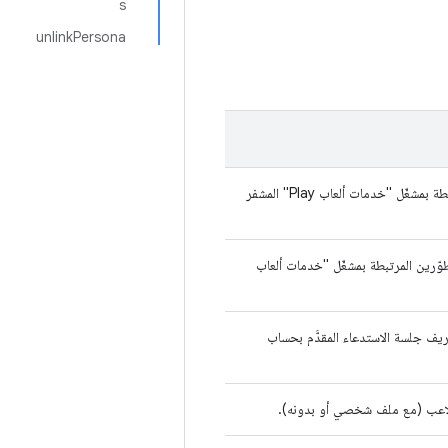
s
unlinkPersona
يمكنك استرداد رموز Recall المميّزة من جميع الألعاب المطلوبة المرتبطة بمشغّل "خدمات ألعاب Play" المشفر
مطوّرين المرتبطة بمشغّل "خدمات ألعاب
لعاب Play" المشفر في رقم تعريف جلسة الاستدعاء المقدَّم بحساب