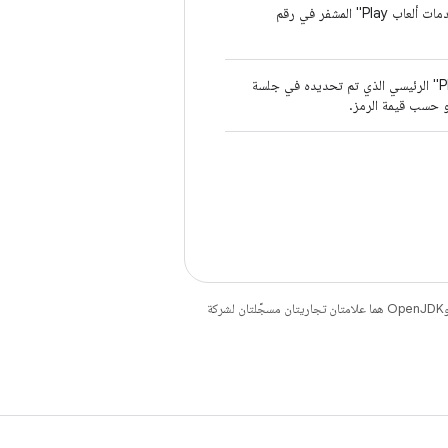
استرداد جميع الرموز المميّزة لتذكُّر بيانات الألعاب المرتبطة بمشغّل "خدمات ألعاب Play" المشفر في رقم
يجب حذف رمز مميّز لتذكُّر بيانات الألعاب يربط بين "لاعب ألعاب Play" الرئيسي الذي تم تحديده في جلسة
و حسب قيمة الرمز.
. إنّ Java وOpenJDK هما علامتان تجاريتان مسجَّلتان لشركة