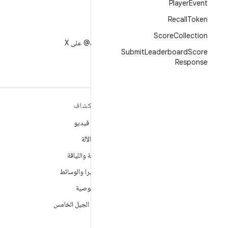
Player
Event
Recall
Token
X
Score
Collection
متابعة AndroidDev@ على X
Submit
Leaderboard
Score
Response
مزيد من المعلومات حول نظام
استكشاف
التشغيل ANDROID
ألعاب فيديو
Android
تعلُم الآلة
Android for Enterprise
الصحة واللياقة
الأمان
الكاميرا والوسائط
المصدر
الخصوصية
الأخبار
شبكة الجيل الخامس
المدوّنة