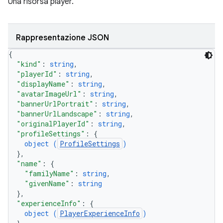
Una risorsa player.
Rappresentazione JSON
{
"kind"
: 
string
,
"playerId"
: 
string
,
"displayName"
: 
string
,
"avatarImageUrl"
: 
string
,
"bannerUrlPortrait"
: 
string
,
"bannerUrlLandscape"
: 
string
,
"originalPlayerId"
: 
string
,
"profileSettings"
: 
{
object (
ProfileSettings
)
}
,
"name"
: 
{
"familyName"
: 
string
,
"givenName"
: 
string
}
,
"experienceInfo"
: 
{
object (
PlayerExperienceInfo
)