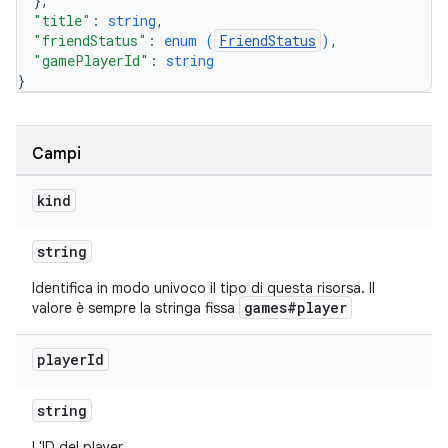
}
,
"title"
: 
string
,
"friendStatus"
: 
enum (
FriendStatus
)
,
"gamePlayerId"
: 
string
}
Campi
kind
string
Identifica in modo univoco il tipo di questa risorsa. Il
games#player
valore è sempre la stringa fissa
player
Id
string
L'ID del player.