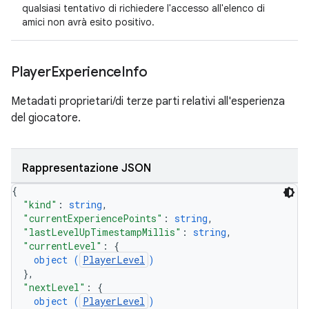
qualsiasi tentativo di richiedere l'accesso all'elenco di
amici non avrà esito positivo.
Player
Experience
Info
Metadati proprietari/di terze parti relativi all'esperienza
del giocatore.
Rappresentazione JSON
{
"kind"
: 
string
,
"currentExperiencePoints"
: 
string
,
"lastLevelUpTimestampMillis"
: 
string
,
"currentLevel"
: 
{
object (
PlayerLevel
)
}
,
"nextLevel"
: 
{
object (
PlayerLevel
)