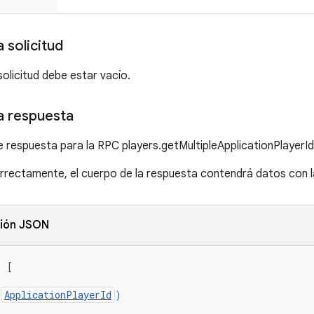
 solicitud
solicitud debe estar vacío.
a respuesta
e respuesta para la RPC players.getMultipleApplicationPlayerId
orrectamente, el cuerpo de la respuesta contendrá datos con la
ión JSON
: 
[
(
ApplicationPlayerId
)