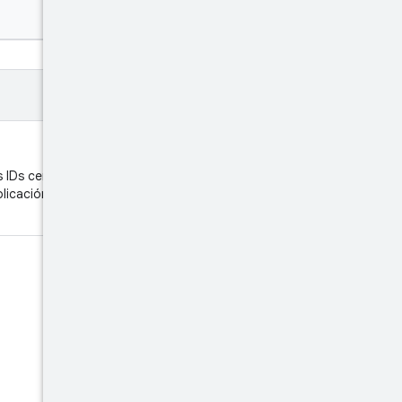
os IDs centrados para ese
licación De lo contrario, la