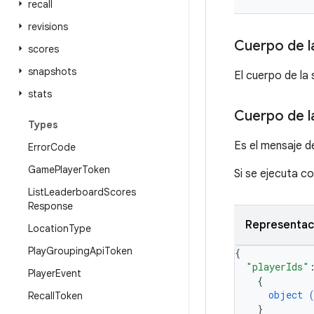
recall
revisions
Cuerpo de la
scores
snapshots
El cuerpo de la 
stats
Cuerpo de l
Types
Es el mensaje d
Error
Code
Game
Player
Token
Si se ejecuta c
List
Leaderboard
Scores
Response
Representac
Location
Type
Play
Grouping
Api
Token
{
"playerIds"
Player
Event
{
object 
Recall
Token
}