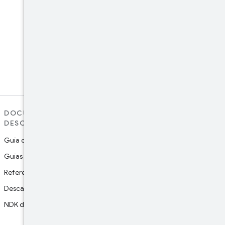
LinkedIn
Connect with the Android
Developers community on
LinkedIn
DOCUMENTACIÓN Y
ASISTENCIA
DESCARGAS
Informar sobre un error en la
plataforma
Guía de Android Studio
Informar sobre un error en la
Guías para desarrolladores
documentación
Referencia de API
Google Play support
Descargar Studio
Participar en los estudios de
investigación
NDK de Android