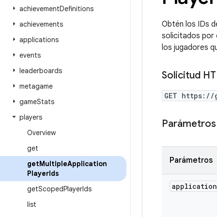
achievement
Definitions
Obtén los IDs d
achievements
solicitados por 
applications
los jugadores q
events
leaderboards
Solicitud H
metagame
GET https://
game
Stats
players
Parámetros 
Overview
get
Parámetros
get
Multiple
Application
Player
Ids
application
get
Scoped
Player
Ids
list