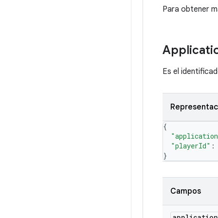
Para obtener má
Applicati
Es el identifica
Representac
{
"applicatio
"playerId"
:
}
Campos
application