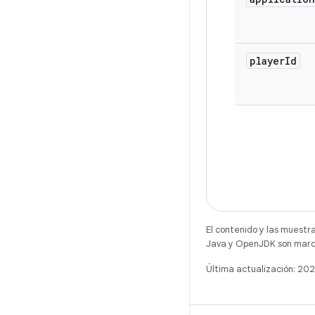
player
Id
El contenido y las muestr
Java y OpenJDK son marca
Última actualización: 2