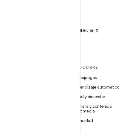
X
Sigue a @AndroidDev en X
MÁS ANDROID
DESCUBRE
Android
Videojuegos
Android para empresas
Aprendizaje automático
Seguridad
Salud y bienestar
Código abierto
Cámara y contenido
multimedia
Noticias
Privacidad
Blog
5G