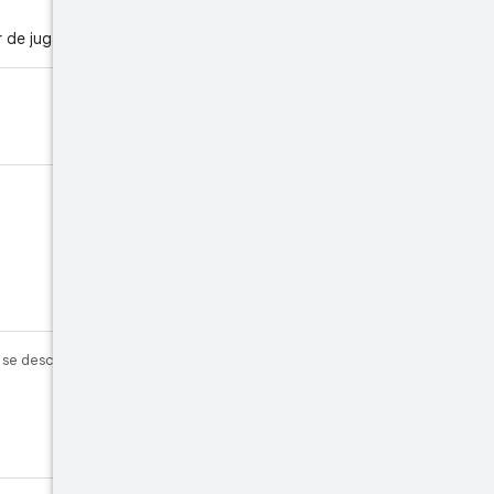
r de jugador.
 se describen en la
Licencia de Contenido
.