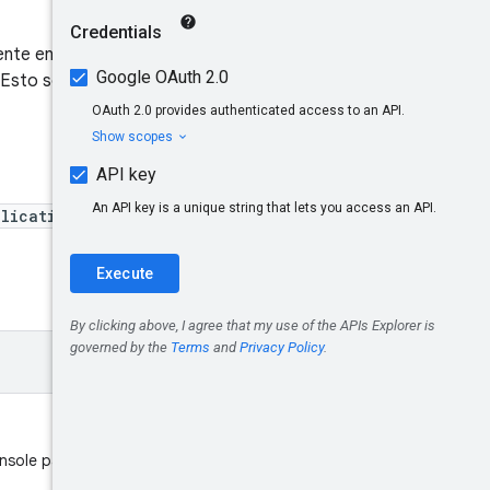
Pruébalo
ente en todos los juegos
. Esto solo mostrará los IDs de
licationPlayerIds
nsole para los que los juegos