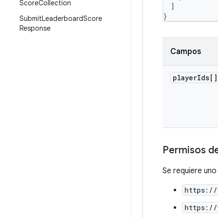
Score
Collection
]
}
Submit
Leaderboard
Score
Response
Campos
player
Ids[]
Permisos de
Se requiere uno
https:/
https:/