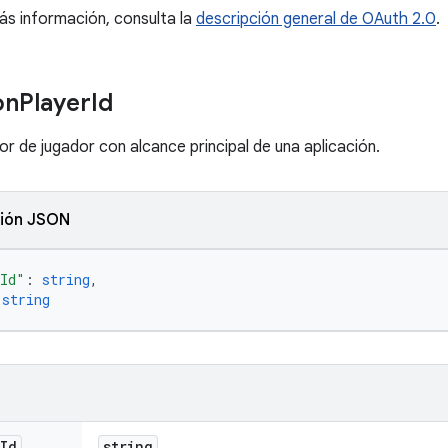
s información, consulta la
descripción general de OAuth 2.0
.
on
Player
Id
dor de jugador con alcance principal de una aplicación.
ión JSON
nId"
: 
string
,
 
string
Id
string