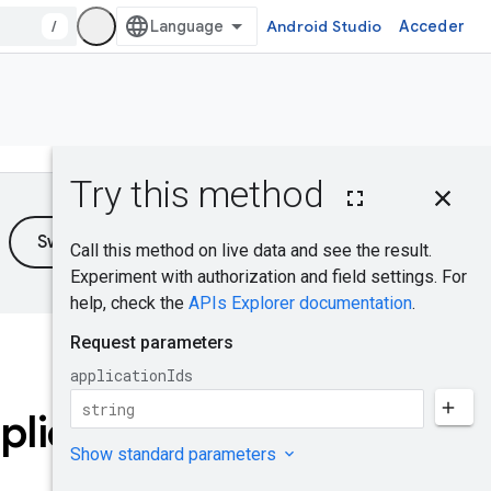
/
Android Studio
Acceder
En esta página
Solicitud HTTP
Parámetros de
consulta
Cuerpo de la
solicitud
¿Te resultó útil?
Cuerpo de la
respuesta
Permisos de
plication
autorización
ApplicationPlaye
rId