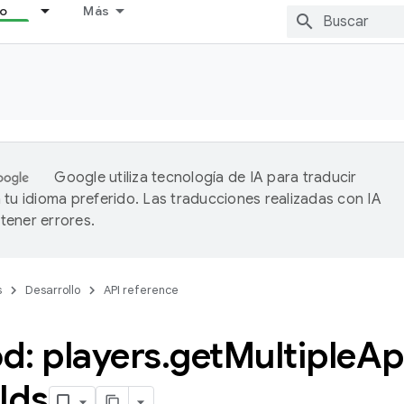
lo
Más
Google utiliza tecnología de IA para traducir
 tu idioma preferido. Las traducciones realizadas con IA
ener errores.
s
Desarrollo
API reference
d: players
.
get
Multiple
Ap
Ids