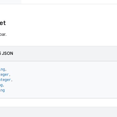
et
bar.
i JSON
ing
,
teger
,
nteger
,
ng
,
ing