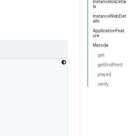
InstanceIosDetai
ls
InstanceWebDet
ails
ApplicationFeat
ure
Metode
get
getEndPoint
played
verify