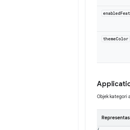
enabled
Fea
theme
Color
Applicati
Objek kategori a
Representas
{