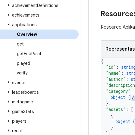
achievement
Definitions
Resource:
achievements
applications
Resource Aplika
Overview
get
Representas
get
End
Point
{
played
"id"
: 
strin
verify
"name"
: 
str
"author"
: 
s
events
"descriptio
"category"
:
leaderboards
object (
A
metagame
}
,
"assets"
: 
[
game
Stats
{
players
object 
}
recall
]
,