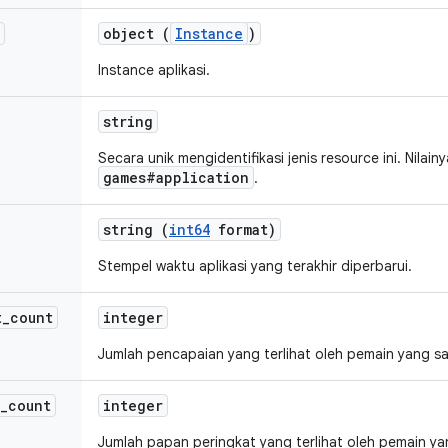
object (
Instance
)
Instance aplikasi.
string
Secara unik mengidentifikasi jenis resource ini. Nilain
games#application
.
string (
int64
format)
Stempel waktu aplikasi yang terakhir diperbarui.
t
_
count
integer
Jumlah pencapaian yang terlihat oleh pemain yang saat
_
count
integer
Jumlah papan peringkat yang terlihat oleh pemain yang