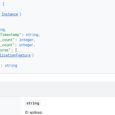
: 
[
(
Instance
)
ing
,
dTimestamp"
: 
string
,
t_count"
: 
integer
,
d_count"
: 
integer
,
tures"
: 
[
licationFeature
)
"
: 
string
string
ID aplikasi.