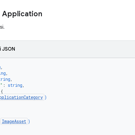
 Application
si.
i JSON
g
,
ing
,
tring
,
n"
: 
string
,
 
{
pplicationCategory
)
(
ImageAsset
)