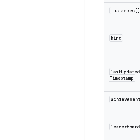
instances[]
kind
last
Updated
Timestamp
achievemen
leaderboard