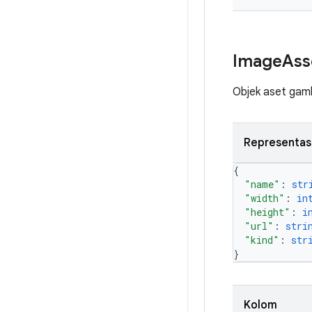
Image
Ass
Objek aset gam
Representas
{
"name"
: 
str
"width"
: 
in
"height"
: 
i
"url"
: 
stri
"kind"
: 
str
}
Kolom