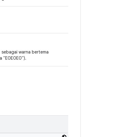
an sebagai warna bertema
nya "E0E0E0").