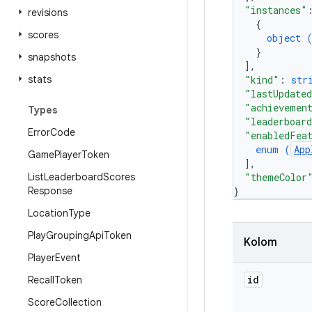
"instances"
revisions
{
scores
object 
}
snapshots
]
,
stats
"kind"
: 
str
"lastUpdate
"achievemen
Types
"leaderboar
Error
Code
"enabledFea
enum (
App
Game
Player
Token
]
,
List
Leaderboard
Scores
"themeColor
Response
}
Location
Type
Play
Grouping
Api
Token
Kolom
Player
Event
id
Recall
Token
Score
Collection