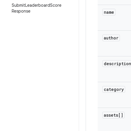
Submit
Leaderboard
Score
Response
name
author
descriptio
category
assets[]