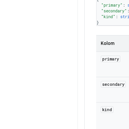
"primary"
: 
"secondary"
"kind"
: 
str
}
Kolom
primary
secondary
kind