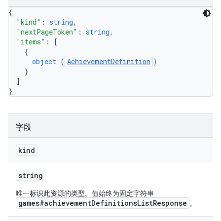
{
"kind"
: 
string
,
"nextPageToken"
: 
string
,
"items"
: 
[
{
object (
AchievementDefinition
)
}
]
}
字段
kind
string
唯一标识此资源的类型。值始终为固定字符串
games#achievementDefinitionsListResponse
。