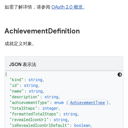
如需了解详情，请参阅
OAuth 2.0 概览
。
Achievement
Definition
成就定义对象。
JSON 表示法
{
"kind"
: 
string
,
"id"
: 
string
,
"name"
: 
string
,
"description"
: 
string
,
"achievementType"
: 
enum (
AchievementType
)
,
"totalSteps"
: 
integer
,
"formattedTotalSteps"
: 
string
,
"revealedIconUrl"
: 
string
,
"isRevealedIconUrlDefault"
: 
boolean
,