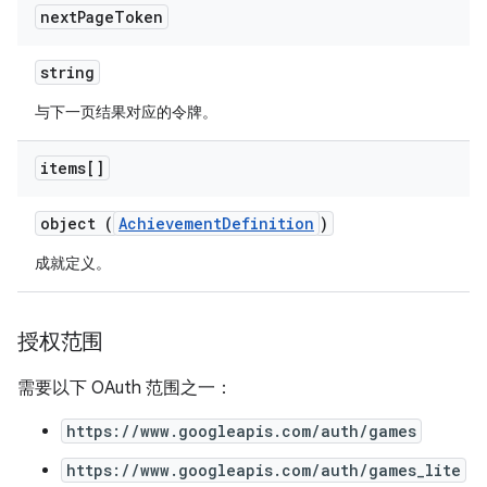
next
Page
Token
string
与下一页结果对应的令牌。
items[]
object (
AchievementDefinition
)
成就定义。
授权范围
需要以下 OAuth 范围之一：
https://www.googleapis.com/auth/games
https://www.googleapis.com/auth/games_lite