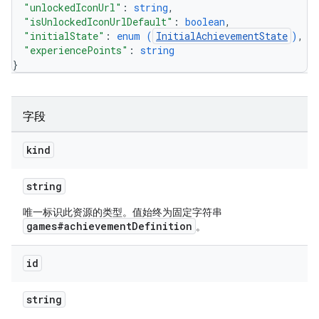
"unlockedIconUrl"
: 
string
,
"isUnlockedIconUrlDefault"
: 
boolean
,
"initialState"
: 
enum (
InitialAchievementState
)
,
"experiencePoints"
: 
string
}
字段
kind
string
唯一标识此资源的类型。值始终为固定字符串
games#achievementDefinition
。
id
string