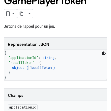
Game
Player
Token
Jetons de rappel pour un jeu.
Représentation JSON
{
"applicationId"
: 
string
,
"recallToken"
: 
{
object (
RecallToken
)
}
}
Champs
application
Id