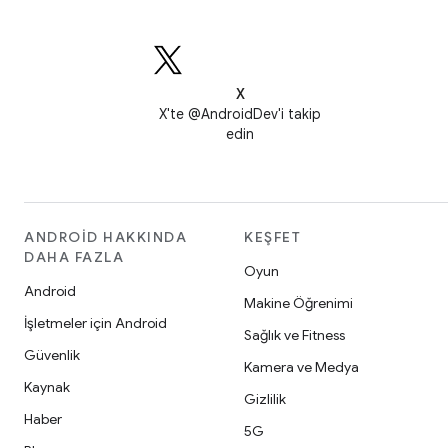
X
X'te @AndroidDev'i takip
edin
ANDROID HAKKINDA
KEŞFET
DAHA FAZLA
Oyun
Android
Makine Öğrenimi
İşletmeler için Android
Sağlık ve Fitness
Güvenlik
Kamera ve Medya
Kaynak
Gizlilik
Haber
5G