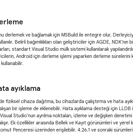
Derleme
derlemek ve bağlamak için MSBuild ile entegre olur. Derleyiciyi
nılır. Belirli bağımlılıkları olan geliştiriciler için AGDE, NDK'nın
arı, standart Visual Studio mülk sistemi kullanılarak yapılandırılı
icilerin, Android için derleme işlemi yaparken derleme sürelerin
kullanabilir.
hata ayıklama
iziksel cihaza dağıtma, bu cihazlarda çalıştırma ve hata ayıkl
çalışan bir işleme de eklenebilir. Hata ayıklama desteği için LLD
 Visual Studio'nun ayrılma noktaları, izleme ve değişken denetim
alışır. Ek özellikler arasında Bellek ve Kayıt görünümleri ve yere
Komut Penceresi üzerinden erişilebilir. 4.26.1 ve sonraki sürümler