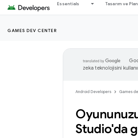
Essentials
Tasarım ve Pla
GAMES DEV CENTER
Goog
zeka teknolojisini kullanı
Android Developers
Games de
Oyununuzu 
Studio'da ge