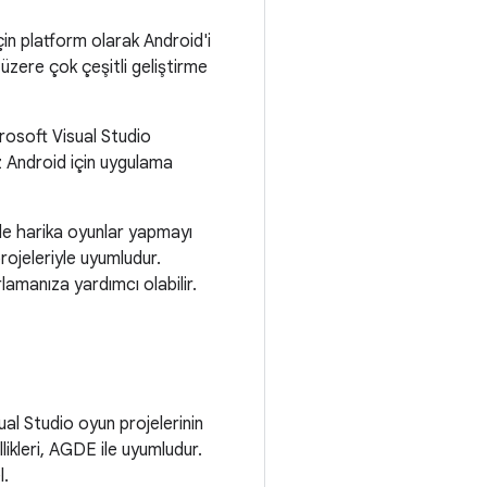
çin platform olarak Android'i
zere çok çeşitli geliştirme
rosoft Visual Studio
ız Android için uygulama
'de harika oyunlar yapmayı
projeleriyle uyumludur.
lamanıza yardımcı olabilir.
al Studio oyun projelerinin
likleri, AGDE ile uyumludur.
l.