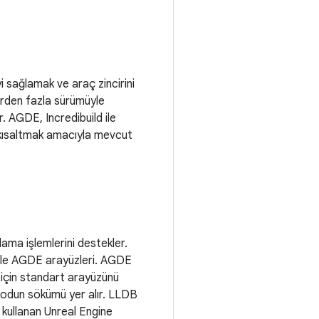
 sağlamak ve araç zincirini
 birden fazla sürümüyle
r. AGDE, Incredibuild ile
i kısaltmak amacıyla mevcut
ama işlemlerini destekler.
B ile AGDE arayüzleri. AGDE
i için standart arayüzünü
l kodun sökümü yer alır. LLDB
i kullanan Unreal Engine