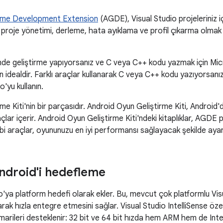
ame Development Extension
(AGDE), Visual Studio projeleriniz i
proje yönetimi, derleme, hata ayıklama ve profil çıkarma olmak ü
de geliştirme yapıyorsanız ve C veya C++ kodu yazmak için Mic
in idealdir. Farklı araçlar kullanarak C veya C++ kodu yazıyorsan
o'yu kullanın.
e Kiti'nin bir parçasıdır. Android Oyun Geliştirme Kiti, Android
çlar içerir. Android Oyun Geliştirme Kiti'ndeki kitaplıklar, AGDE 
bi araçlar, oyununuzu en iyi performansı sağlayacak şekilde ayar
Android'i hedefleme
'ya platform hedefi olarak ekler. Bu, mevcut çok platformlu Visu
arak hızla entegre etmesini sağlar. Visual Studio IntelliSense özel
ileri desteklenir: 32 bit ve 64 bit hızda hem ARM hem de Inte