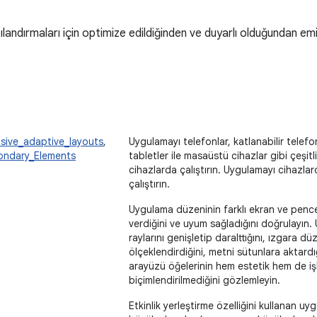
andırmaları için optimize edildiğinden ve duyarlı olduğundan emi
sive_adaptive_layouts
,
Uygulamayı telefonlar, katlanabilir telef
ondary_Elements
tabletler ile masaüstü cihazlar gibi çeşit
cihazlarda çalıştırın. Uygulamayı cihaz
çalıştırın.
Uygulama düzeninin farklı ekran ve pence
verdiğini ve uyum sağladığını doğrulayın
raylarını genişletip daralttığını, ızgara dü
ölçeklendirdiğini, metni sütunlara aktardığ
arayüzü öğelerinin hem estetik hem de işle
biçimlendirilmediğini gözlemleyin.
Etkinlik yerleştirme özelliğini kullanan uyg