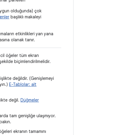
(uygun olduğunda) çok
enler
başlıklı makaleyi
amaların etkinlikleri yan yana
sına olanak tanır.
ncil öğeler tüm ekran
kilde biçimlendirilmelidir.
şlikte değildir. (Genişlemeyi
yın.)
E-Tablolar: alt
ikte değil.
Düğmeler
larda tam genişliğe ulaşmıyor.
 bakın.
öğeleri ekranın tamamını