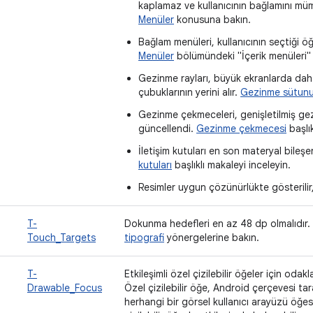
kaplamaz ve kullanıcının bağlamını mü
Menüler
konusuna bakın.
Bağlam menüleri, kullanıcının seçtiği 
Menüler
bölümündeki "İçerik menüleri"
Gezinme rayları, büyük ekranlarda dah
çubuklarının yerini alır.
Gezinme sütun
Gezinme çekmeceleri, genişletilmiş gez
güncellendi.
Gezinme çekmecesi
başlık
İletişim kutuları en son materyal bileş
kutuları
başlıklı makaleyi inceleyin.
Resimler uygun çözünürlükte gösterilir
T-
Dokunma hedefleri en az 48 dp olmalıdır.
Touch_Targets
tipografi
yönergelerine bakın.
T-
Etkileşimli özel çizilebilir öğeler için odak
Drawable_Focus
Özel çizilebilir öğe, Android çerçevesi t
herhangi bir görsel kullanıcı arayüzü öğesid