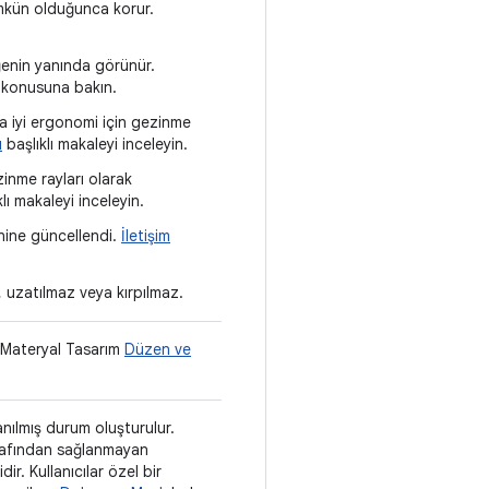
mkün olduğunca korur.
öğenin yanında görünür.
 konusuna bakın.
a iyi ergonomi için gezinme
u
başlıklı makaleyi inceleyin.
inme rayları olarak
lı makaleyi inceleyin.
enine güncellendi.
İletişim
, uzatılmaz veya kırpılmaz.
 Materyal Tasarım
Düzen ve
lanılmış durum oluşturulur.
arafından sağlanmayan
ir. Kullanıcılar özel bir