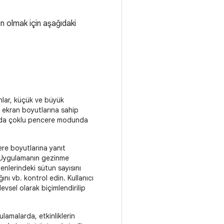
n olmak için aşağıdaki
onlar, küçük ve büyük
li ekran boyutlarına sahip
larda çoklu pencere modunda
re boyutlarına yanıt
. Uygulamanın gezinme
zenlerindeki sütun sayısını
ını vb. kontrol edin. Kullanıcı
vsel olarak biçimlendirilip
ulamalarda, etkinliklerin