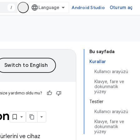
/
Android Studio
Oturum aç
Bu sayfada
Kurallar
Kullanıcı arayüzü
Klavye, fare ve
dokunmatik
yüzey
 size yardımcı oldu mu?
Testler
on
Kullanıcı arayüzü
Klavye, fare ve
dokunmatik
yüzey
rlerini ve cihaz