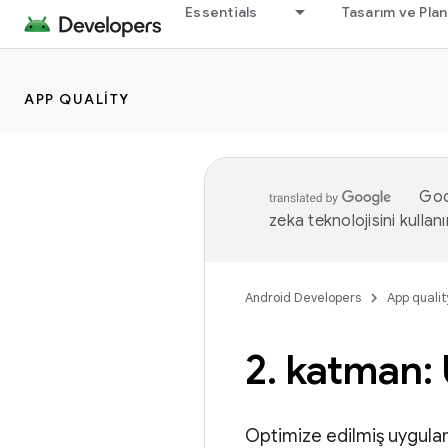
Essentials
Tasarım ve Pla
APP QUALITY
Goog
zeka teknolojisini kullanı
Android Developers
App qualit
2
.
katman: 
Optimize edilmiş uygulam