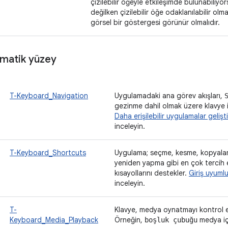
çizilebilir öğeyle etkileşimde bulunabiliyo
değilken çizilebilir öğe odaklanılabilir ol
görsel bir göstergesi görünür olmalıdır.
matik yüzey
T-Keyboard_Navigation
Uygulamadaki ana görev akışları,
gezinme dahil olmak üzere klavye i
Daha erişilebilir uygulamalar gelişt
inceleyin.
T-Keyboard_Shortcuts
Uygulama; seçme, kesme, kopyalam
yeniden yapma gibi en çok tercih ed
kısayollarını destekler.
Giriş uyuml
inceleyin.
T-
Klavye, medya oynatmayı kontrol etm
Keyboard_Media_Playback
Örneğin,
medya içe
boşluk çubuğu