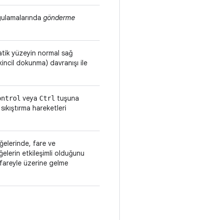
ygulamalarında
gönderme
atik yüzeyin normal sağ
kincil dokunma) davranışı ile
veya
tuşuna
ontrol
Ctrl
ıkıştırma hareketleri
öğelerinde, fare ve
elerin etkileşimli olduğunu
 fareyle üzerine gelme