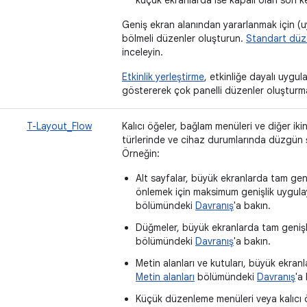
Geniş ekran alanından yararlanmak için 
bölmeli düzenler oluşturun.
Standart düz
inceleyin.
Etkinlik yerleştirme
, etkinliğe dayalı uygul
göstererek çok panelli düzenler oluşturma
T-Layout_Flow
Kalıcı öğeler, bağlam menüleri ve diğer iki
türlerinde ve cihaz durumlarında düzgün şe
Örneğin:
Alt sayfalar, büyük ekranlarda tam geni
önlemek için maksimum genişlik uygula
bölümündeki
Davranış
'a bakın.
Düğmeler, büyük ekranlarda tam genişl
bölümündeki
Davranış
'a bakın.
Metin alanları ve kutuları, büyük ekran
Metin alanları
bölümündeki
Davranış
'a
Küçük düzenleme menüleri veya kalıcı 