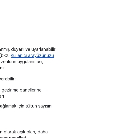
nmış duyarlı ve uyarlanabilir
 (bkz.
Kullanıcı arayüzünüzü
düzenlerin uygulanması,
nir.
erebilir:
 gezinme panellerine
arı
ağlamak için sütun sayısını
n olarak açık olan, daha
enar panelleri