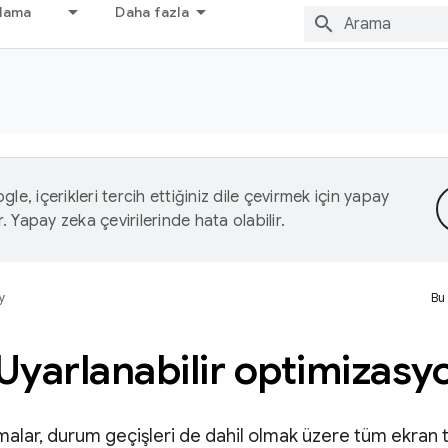
nlama
Daha fazla
le, içerikleri tercih ettiğiniz dile çevirmek için yapay
r. Yapay zeka çevirilerinde hata olabilir.
y
Bu
Uyarlanabilir optimizasy
alar, durum geçişleri de dahil olmak üzere tüm ekran tü