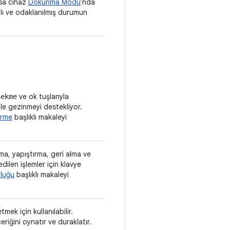
rsa cihaz
Dokunma Modu
'nda
malı ve odaklanılmış durumun
ve ok tuşlarıyla
Sekme
le gezinmeyi destekliyor.
irme
başlıklı makaleyi
a, yapıştırma, geri alma ve
ilen işlemler için klavye
uluğu
başlıklı makaleyi
ek için kullanılabilir.
riğini oynatır ve duraklatır.