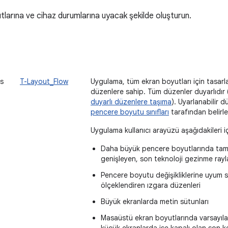
larına ve cihaz durumlarına uyacak şekilde oluşturun.
s
T-Layout_Flow
Uygulama, tüm ekran boyutları için tasarla
düzenlere sahip. Tüm düzenler duyarlıdır
duyarlı düzenlere taşıma
). Uyarlanabilir 
pencere boyutu sınıfları
tarafından belirle
Uygulama kullanıcı arayüzü aşağıdakileri iç
Daha büyük pencere boyutlarında tam
genişleyen, son teknoloji gezinme rayl
Pencere boyutu değişikliklerine uyum s
ölçeklendiren ızgara düzenleri
Büyük ekranlarda metin sütunları
Masaüstü ekran boyutlarında varsayıla
küçük ekranlarda ise kapalı olan son k