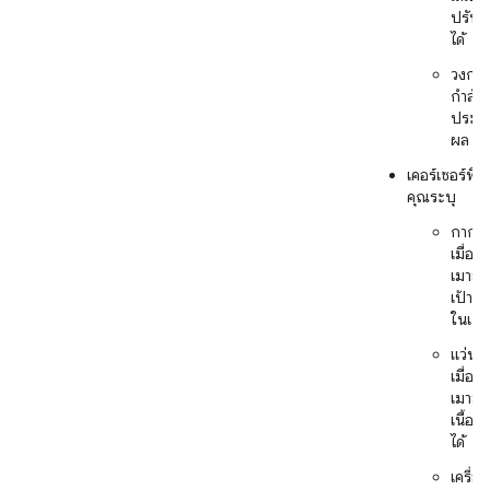
ปรับ
ได้
วงกล
กำลัง
ประม
ผล
เคอร์เซอร์พิเศ
คุณระบุ
กากบ
เมื่อวา
เมาส์เ
เป้าห
ในเก
แว่นข
เมื่อวา
เมาส์เ
เนื้อหา
ได้
เครื่อง