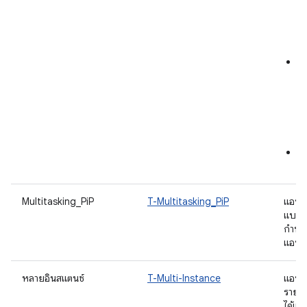
หน
กา
ภา
โห
แอ
De
ติ
แอ
F
ไฟ
แน
Multitasking_PiP
T-Multitasking_PiP
แอปร
แบบอิ
กำหนด
แอปพล
หลายอินสแตนซ์
T-Multi-Instance
แอปส
รายกา
ได้แก