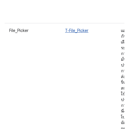
ไ
ป
File_Picker
T-File_Picker
แอป
กับเค
เลือ
ระบบ
การ เ
มั่นใ
ประ
การน
ส่ง
รื่น ผ
สก์ท
ใช้ที่
ประส
การ
พึ่งพ
โปร
จัดก
อย่า