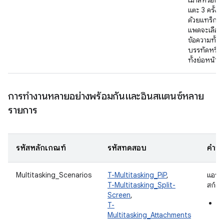
เมาส์หรือกา
แตะ 3 ครั้ง
ด้วยแทร็ก
แพดจะเลือก
ข้อความทั้ง
บรรทัดหรือ
ทั้งย่อหน้า
การทำงานหลายอย่างพร้อมกันและอินสแตนซ์หลาย
รายการ
รหัสหลักเกณฑ์
รหัสทดสอบ
คำอธ
Multitasking_Scenarios
T-Multitasking_PiP
,
แอปน
T-Multitasking_Split-
สก์ต่า
Screen
,
โ
T-
แ
Multitasking_Attachments
แ