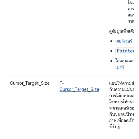
ในแอ
ภาพหร
แอปภ
วาด
ดูข้อมูลเพิ่มเติมได้
เคอร์เซอร์
PointerI
ไอคอนเคอร์เซ
เมาส์
Cursor_Target_Size
T-
แอปให้ความสำค
Cursor_Target_Size
กับความแม่นยำ
การโต้ตอบเคอร์เ
โดยการใช้ขนาดเ
หมายเคอร์เซอร์ที
กับขนาดเป้าหม
ภาพเพื่อลดเป้า
ที่รับรู้