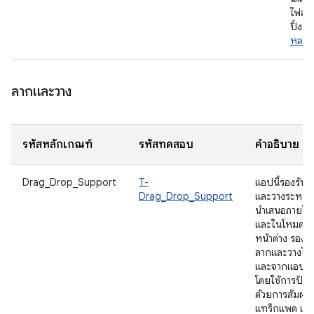
ไฟล์ 
ปิ้ง ดู
หลายห
ลากและวาง
รหัสหลักเกณฑ์
รหัสทดสอบ
คำอธิบาย
Drag_Drop_Support
T-
แอปนี้รองรับ
Drag_Drop_Support
และวางระหว่า
นำเสนอภายใ
และในโหมดห
หน้าต่าง รองร
ลากและวางไปย
และจากแอปอื่
โดยใช้การป้อน
ด้วยการสัมผัส 
แทร็กแพด แล