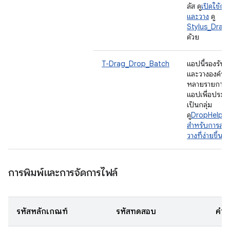
ลัส ดู
เปิดใช้ก
และวาง
ดู
Stylus_Drag
ด้วย
T-Drag_Drop_Batch
แอปนี้รองรับ
และวางองค์ป
หลายรายการ
แอปเพื่อประ
เป็นกลุ่ม
ดู
DropHelper
สำหรับการลา
วางที่ง่ายขึ้น
การพิมพ์และการจัดการไฟล์
รหัสหลักเกณฑ์
รหัสทดสอบ
คำอ