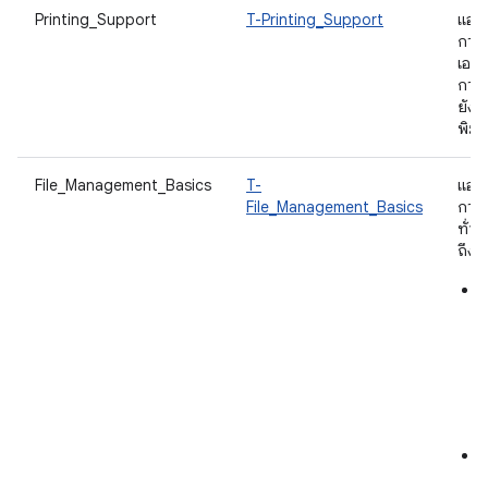
Printing_Support
T-Printing_Support
แอป
การพ
เอกส
การส
ยังร
พิมพ์
File_Management_Basics
T-
แอปใ
File_Management_Basics
การจ
ทั่วไ
ถึง
ก
แ
บ
ไ
ต
ม
ช
ก
ด