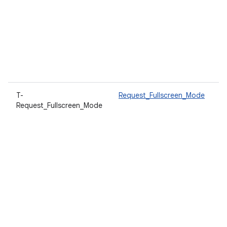
ให
ถ
เน
เข
จ
อย
ต้
T-
Request_Fullscreen_Mode
วา
Request_Fullscreen_Mode
แ
ส
ห
หน
เ
แ
ห
ก
หน
ส
ทร
อง