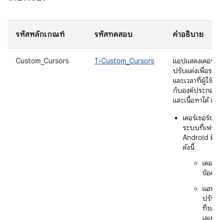
รหัสหลักเกณฑ์
รหัสทดสอบ
คำอธิบาย
Custom_Cursors
T-Custom_Cursors
แอปแสดงเคอร์เซอ
ปรับแต่งเพื่อระบุว
และเวลาที่ผู้ใช้โ
กับองค์ประกอบ 
และเนื้อหาได้ เช่
เคอร์เซอร์ขอ
ระบบที่เฟรมเ
Android มีให
ดังนี้
เคอร์เ
ข้อคว
แฮนเด
ปรับ
ที่ขอบ
เลเยอร์