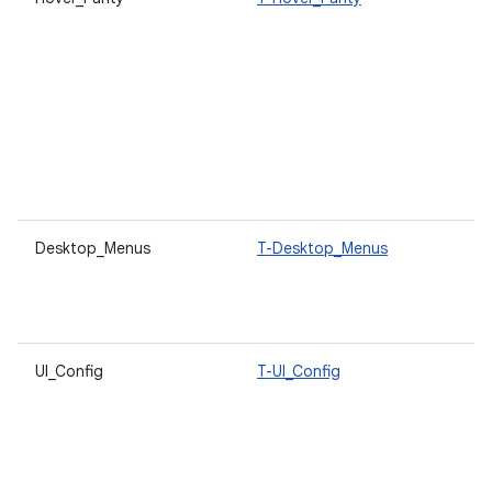
ตั
ที
แ
แอ
ที
เ
ส
ใ
Desktop_Menus
T-Desktop_Menus
แ
เ
ตา
งา
UI_Config
T-UI_Config
แอ
ส
เค