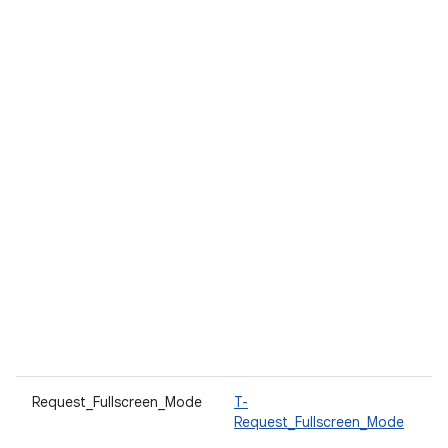
Request_Fullscreen_Mode
T-
แ
Request_Fullscreen_Mode
เ