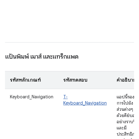
แ
ย
โ
เ
จอ
แป้นพิมพ์ เมาส์ และแทร็กแพด
รหัสหลักเกณฑ์
รหัสทดสอบ
คำอธิบาย
Keyboard_Navigation
T-
แอปนี้รองรั
Keyboard_Navigation
การไปยัง
ส่วนต่างๆ
ด้วยคีย์บอร์
อย่างราบรื่น
และมี
ประสิทธิภา