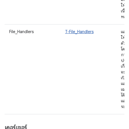
ให้เข
เนื้
หลา
File_Handlers
T-File_Handlers
แอป
ให้ต
ตัวแ
โดย
การร
ประเ
เกี่ย
จะช่ว
เปิด
แอปพ
เฉพา
ได้โ
แอป
ระบ
เคอร์เซอร์