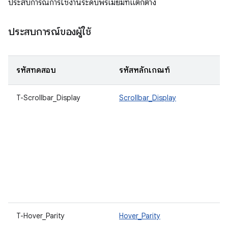
ประสบการณ์การใช้งานระดับพรีเมียมที่แตกต่าง
ประสบการณ์ของผู้ใช้
รหัสทดสอบ
รหัสหลักเกณฑ์
ค
T-Scrollbar_Display
Scrollbar_Display
เล
แ
เ
แ
ต
แ
ป
ข
เน
เล
T-Hover_Parity
Hover_Parity
ใช
แ