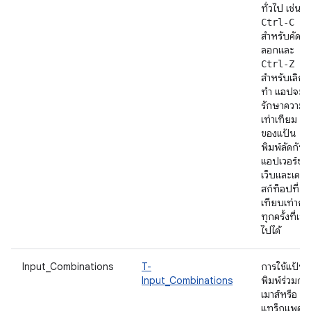
ทั่วไป เช่น
Ctrl-C
สำหรับคัด
ลอกและ
Ctrl-Z
สำหรับเลิก
ทำ แอปจะ
รักษาความ
เท่าเทียม
ของแป้น
พิมพ์ลัดกับ
แอปเวอร์ชัน
เว็บและเด
สก์ท็อปที่
เทียบเท่ากัน
ทุกครั้งที่เป็
ไปได้
Input_Combinations
T-
การใช้แป้น
Input_Combinations
พิมพ์ร่วมกับ
เมาส์หรือ
แทร็กแพด