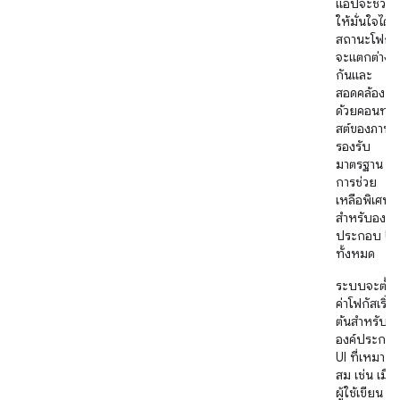
แอปจะช่วย
ให้มั่นใจได้ว่
สถานะโฟกัส
จะแตกต่าง
กันและ
สอดคล้องกั
ด้วยคอนทรา
สต์ของภาพที
รองรับ
มาตรฐาน
การช่วย
เหลือพิเศษ
สำหรับองค์
ประกอบ UI
ทั้งหมด
ระบบจะตั้ง
ค่าโฟกัสเริ่ม
ต้นสำหรับ
องค์ประกอ
UI ที่เหมาะ
สม เช่น เมื่อ
ผู้ใช้เขียน