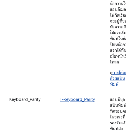
ข้อความใน
แอปอีเมล
โฟกัสเริ่มต้น
จะอยู่ที่ช่อง
ข้อความ
ถึง
ผู
ใช้ควรเริ่ม
พิมพ์ในช่อง
ป้อนข้อควา
แรกได้ทันที
เมื่อหน้าเว็บ
โหลด
ดู
การโต้ตอบ
ด้วยแป้น
พิมพ์
Keyboard_Parity
T-Keyboard_Parity
แอปมีชุด
แป้นพิมพ์ลัด
ที่ครอบคลุม
ในขณะที่
รองรับแป้น
พิมพ์ลัด