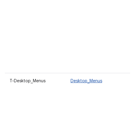
เพ
เห
ป
ที
แ
ซ
ป
ส
เน
เ
ขึ
T-Desktop_Menus
Desktop_Menus
ใ
ส
จ
ที
ใ
ส
ใช
แ
ส