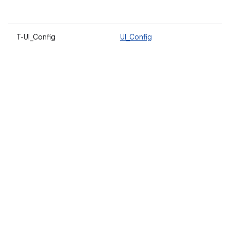
เ
บ
T-UI_Config
UI_Config
ต
แ
เล
ต์ท
ก
ดัง