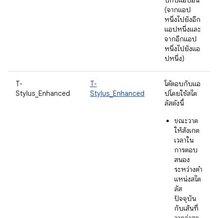
ปกับแอปอื่น
(จากแอป
หนึ่งไปยังอีก
แอปหนึ่งและ
จากอีกแอป
หนึ่งไปยังแอ
ปหนึ่ง)
T-
T-
โต้ตอบกับแอ
Stylus_Enhanced
Stylus_Enhanced
ปโดยใช้สไต
ลัสดังนี้
ขณะวาด
ให้สังเกต
เวลาใน
การตอบ
สนอง
ระหว่างตำ
แหน่งสไต
ลัส
ปัจจุบัน
กับเส้นที่