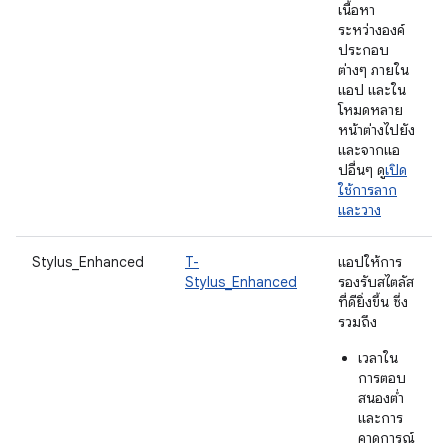
เนื้อหา
ระหว่างองค์
ประกอบ
ต่างๆ ภายใน
แอป และใน
โหมดหลาย
หน้าต่างไปยัง
และจากแอ
ปอื่นๆ ดู
เปิด
ใช้การลาก
และวาง
Stylus_Enhanced
T-
แอปให้การ
Stylus_Enhanced
รองรับสไตลัส
ที่ดียิ่งขึ้น ซึ่ง
รวมถึง
เวลาใน
การตอบ
สนองต่ำ
และการ
คาดการณ์