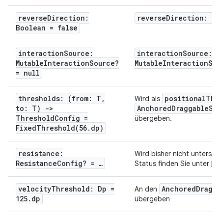
reverseDirection:
reverseDirection: Bo
Boolean = false
interactionSource:
interactionSource:
MutableInteractionSource?
MutableInteractionSo
= null
thresholds: (from: T,
positionalThr
Wird als
to: T) ->
AnchoredDraggableSt
ThresholdConfig =
übergeben.
FixedThreshold(56.dp)
resistance:
Wird bisher nicht unterstü
ResistanceConfig? = …
Status finden Sie unter
b/
velocityThreshold: Dp =
AnchoredDragg
An den
125.dp
übergeben