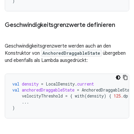
)
Geschwindigkeitsgrenzwerte definieren
Geschwindigkeitsgrenzwerte werden auch an den
Konstruktor von
AnchoredDraggableState
übergeben
und ebenfalls als Lambda ausgedrückt:
val
density
=
LocalDensity
.
current
val
anchoredDraggableState
=
AnchoredDraggableStat
velocityThreshold
=
{
with
(
density
)
{
125.
dp
.
t
...
)