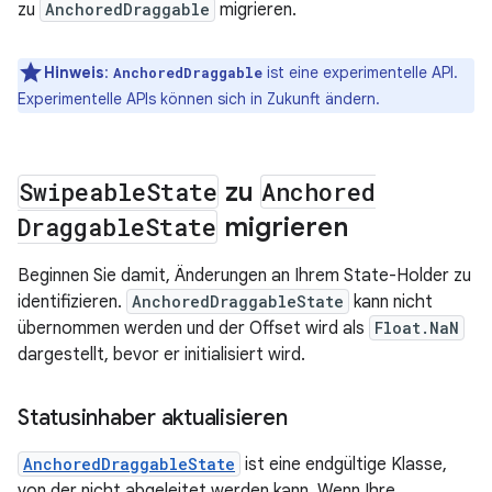
zu
AnchoredDraggable
migrieren.
Hinweis
:
ist eine experimentelle API.
AnchoredDraggable
Experimentelle APIs können sich in Zukunft ändern.
Swipeable
State
zu
Anchored
Draggable
State
migrieren
Beginnen Sie damit, Änderungen an Ihrem State-Holder zu
identifizieren.
AnchoredDraggableState
kann nicht
übernommen werden und der Offset wird als
Float.NaN
dargestellt, bevor er initialisiert wird.
Statusinhaber aktualisieren
AnchoredDraggableState
ist eine endgültige Klasse,
von der nicht abgeleitet werden kann. Wenn Ihre