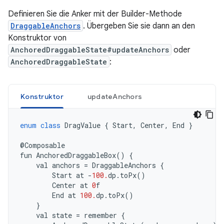
Definieren Sie die Anker mit der Builder-Methode
DraggableAnchors
. Übergeben Sie sie dann an den
Konstruktor von
AnchoredDraggableState#updateAnchors
oder
AnchoredDraggableState
:
Konstruktor
updateAnchors
enum
class
DragValue
{
Start
,
Center
,
End
}
@
Composable
fun
AnchoredDraggableBox
()
{
val
anchors
=
DraggableAnchors
{
Start
at
-
100.
dp
.
toPx
()
Center
at
0
f
End
at
100.
dp
.
toPx
()
}
val
state
=
remember
{