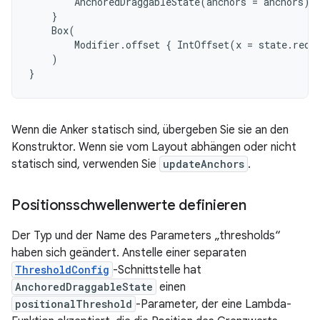
AnchoredDraggableState
(
anchors
=
anchors
)
}
Box
(
Modifier
.
offset
{
IntOffset
(
x
=
state
.
requ
)
}
Wenn die Anker statisch sind, übergeben Sie sie an den
Konstruktor. Wenn sie vom Layout abhängen oder nicht
statisch sind, verwenden Sie
updateAnchors
.
Positionsschwellenwerte definieren
Der Typ und der Name des Parameters „thresholds“
haben sich geändert. Anstelle einer separaten
ThresholdConfig
-Schnittstelle hat
AnchoredDraggableState
einen
positionalThreshold
-Parameter, der eine Lambda-