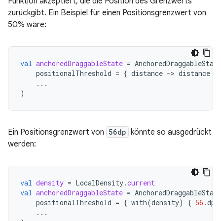
Funktion akzeptiert, die die Position des Grenzwerts
zurückgibt. Ein Beispiel für einen Positionsgrenzwert von
50% wäre:
val
anchoredDraggableState
=
AnchoredDraggableStat
positionalThreshold
=
{
distance
-
>
distance
*
...
)
Ein Positionsgrenzwert von
56dp
könnte so ausgedrückt
werden:
val
density
=
LocalDensity
.
current
val
anchoredDraggableState
=
AnchoredDraggableStat
positionalThreshold
=
{
with
(
density
)
{
56.
dp
.
...