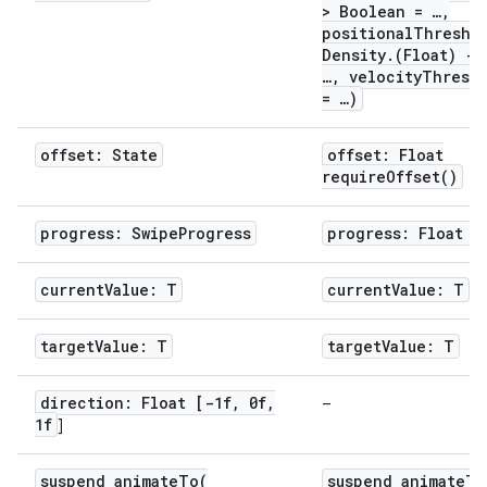
> Boolean = …,
positionalThresho
Density.(Float) ->
…, velocityThresh
= …)
offset: State
offset: Float
requireOffset()
progress: SwipeProgress
progress: Float [
currentValue: T
currentValue: T
targetValue: T
targetValue: T
direction: Float [-1f, 0f,
–
1f
]
suspend animateTo(
suspend animateTo