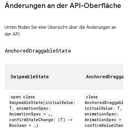
Änderungen an der API-Oberfläche
Unten finden Sie eine Übersicht über die Änderungen an
der API.
Anchored
Draggable
State
SwipeableState
AnchoredDraggab
open class
class
SwipeableState
(initialValue:
AnchoredDraggable
T, animationSpec:
initialValue: T,
AnimationSpec
= …,
animationSpec:
confirmStateChange: (T) ->
AnimationSpec
= …
Boolean = …)
confirmValueChang