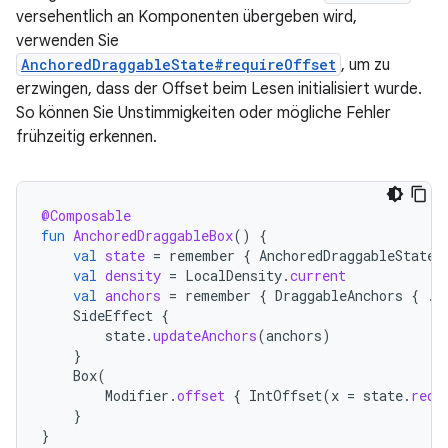
versehentlich an Komponenten übergeben wird,
verwenden Sie
AnchoredDraggableState#requireOffset
, um zu
erzwingen, dass der Offset beim Lesen initialisiert wurde.
So können Sie Unstimmigkeiten oder mögliche Fehler
frühzeitig erkennen.
@Composable
fun
AnchoredDraggableBox
()
{
val
state
=
remember
{
AnchoredDraggableState
(
val
density
=
LocalDensity
.
current
val
anchors
=
remember
{
DraggableAnchors
{
..
SideEffect
{
state
.
updateAnchors
(
anchors
)
}
Box
(
Modifier
.
offset
{
IntOffset
(
x
=
state
.
requ
}
}