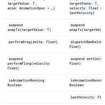
targetValue: T,
targetState: T,
anim: AnimationSpec
= …)
velocity: Float =
lastVelocity)
suspend
suspend
snapTo(targetValue: T)
snapTo(targetValu
performDrag(delta: Float)
dispatchRawDelta(
Float)
suspend
suspend settle(ve
performFling(velocity:
Float)
Float)
isAnimationRunning:
isAnimationRunnin
Boolean
Boolean
lastVelocity: Flo