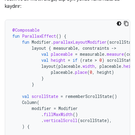
kaydırır:
@Composable
fun
ParallaxEffect
()
{
fun
Modifier
.
parallaxLayoutModifier
(
scrollStat
layout
{
measurable
,
constraints
-
val
placeable
=
measurable
.
measure
(
con
val
height
=
if
(
rate
 > 
0
)
scrollState
layout
(
placeable
.
width
,
placeable
.
heig
placeable
.
place
(
0
,
height
)
}
}
val
scrollState
=
rememberScrollState
()
Column
(
modifier
=
Modifier
.
fillMaxWidth
()
.
verticalScroll
(
scrollState
),
)
{