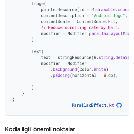
Image
(
painterResource
(
id
=
R
.
drawable
.
cupcak
contentDescription
=
"Android logo"
,
contentScale
=
ContentScale
.
Fit
,
// Reduce scrolling rate by half.
modifier
=
Modifier
.
parallaxLayoutModi
)
Text
(
text
=
stringResource
(
R
.
string
.
detail_
modifier
=
Modifier
.
background
(
Color
.
White
)
.
padding
(
horizontal
=
8.
dp
),
)
}
}
ParallaxEffect
.
kt
Kodla ilgili önemli noktalar