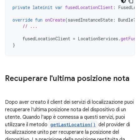
private
lateinit
var
fusedLocationClient
:
FusedLoc
override
fun
onCreate
(
savedInstanceState
:
Bundle?)
// ...
fusedLocationClient
=
LocationServices
.
getFuse
}
Recuperare l'ultima posizione nota
Dopo aver creato il client dei servizi di localizzazione puoi
recuperare l'ultima posizione nota del dispositivo di un
utente. Quando l'app è connessa a questi servizi, puoi
utilizzare il metodo
getLastLocation()
del provider di
localizzazione unito per recuperare la posizione del
dispositivo. La precisione della posizione restituita da