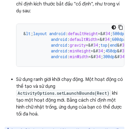
chỉ định kích thước bắt đầu "cố định", như trong ví
dụ sau:
&
lt
;
layout
android
:
defaultHeight
=
&
#
34
;
500dp
&
android
:
defaultWidth
=
&
#
34
;
600dp
&
#
android
:
gravity
=
&
#
34
;
top
|
end
&
#
34
android
:
minHeight
=
&
#
34
;
450dp
&
#
34
android
:
minWidth
=
&
#
34
;
300dp
&
#
34
;
Sử dụng ranh giới khởi chạy động. Một hoạt động có
thể tạo và sử dụng
ActivityOptions.setLaunchBounds(Rect)
khi
tạo một hoạt động mới. Bằng cách chỉ định một
hình chữ nhật trống, ứng dụng của bạn có thể được
tối đa hoá.