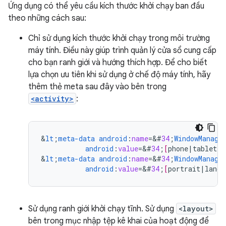
Ứng dụng có thể yêu cầu kích thước khởi chạy ban đầu
theo những cách sau:
Chỉ sử dụng kích thước khởi chạy trong môi trường
máy tính. Điều này giúp trình quản lý cửa sổ cung cấp
cho bạn ranh giới và hướng thích hợp. Để cho biết
lựa chọn ưu tiên khi sử dụng ở chế độ máy tính, hãy
thêm thẻ meta sau đây vào bên trong
<activity>
:
&
lt
;
meta-data
android
:
name
=
&
#
34
;
WindowManage
android
:
value
=
&
#
34
;
[
phone
|
tablet
|
m
&
lt
;
meta-data
android
:
name
=
&
#
34
;
WindowManage
android
:
value
=
&
#
34
;
[
portrait
|
lands
Sử dụng ranh giới khởi chạy tĩnh. Sử dụng
<layout>
bên trong mục nhập tệp kê khai của hoạt động để