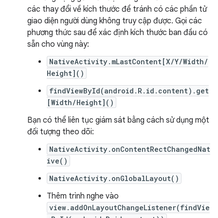
các thay đổi về kích thước để tránh có các phần tử
giao diện người dùng không truy cập được. Gọi các
phương thức sau để xác định kích thước ban đầu có
sẵn cho vùng này:
NativeActivity.mLastContent[X/Y/Width/
Height]()
findViewById(android.R.id.content).get
[Width/Height]()
Bạn có thể liên tục giám sát bằng cách sử dụng một
đối tượng theo dõi:
NativeActivity.onContentRectChangedNat
ive()
NativeActivity.onGlobalLayout()
Thêm trình nghe vào
view.addOnLayoutChangeListener(findVie