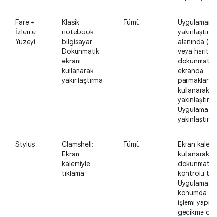
Fare +
Klasik
Tümü
Uygulamanı
İzleme
notebook
yakınlaştırılab
Yüzeyi
bilgisayar:
alanında (ör
Dokunmatik
veya harita)
ekranı
dokunmatik
kullanarak
ekranda
yakınlaştırma
parmaklarını
kullanarak
yakınlaştırın.
Uygulama içe
yakınlaştırma
Stylus
Clamshell:
Tümü
Ekran kalemi
Ekran
kullanarak bi
kalemiyle
dokunmatik
tıklama
kontrolü tıkl
Uygulama, o
konumda d
işlemi yapılm
gecikme ol