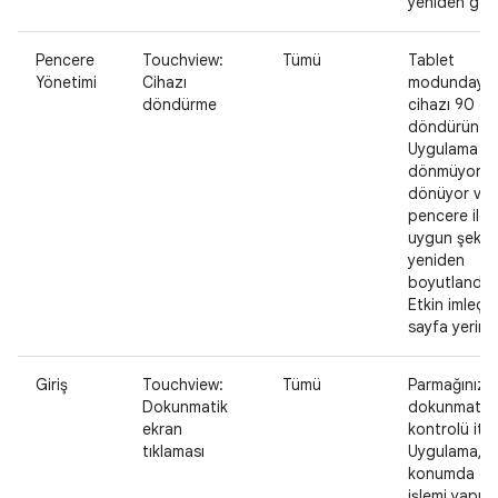
yeniden gör
Pencere
Touchview:
Tümü
Tablet
Yönetimi
Cihazı
modundayk
döndürme
cihazı 90 d
döndürün.
Uygulama
dönmüyor V
dönüyor ve
pencere ile i
uygun şekil
yeniden
boyutlandırıl
Etkin imleç 
sayfa yerinde
Giriş
Touchview:
Tümü
Parmağınızla
Dokunmatik
dokunmatik 
ekran
kontrolü itin
tıklaması
Uygulama, o
konumda d
işlemi yapılm