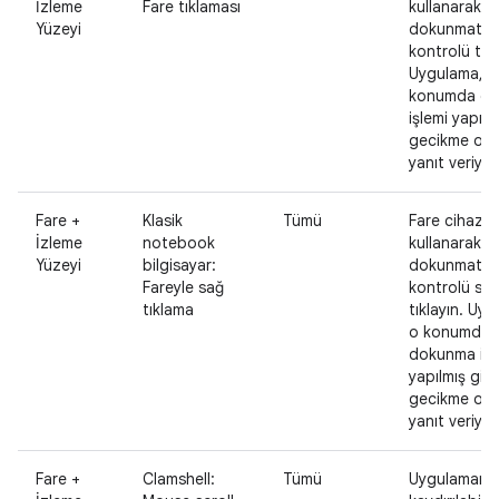
İzleme
Fare tıklaması
kullanarak
Yüzeyi
dokunmatik 
kontrolü tıkl
Uygulama, o
konumda d
işlemi yapılm
gecikme ol
yanıt veriyor
Fare +
Klasik
Tümü
Fare cihazı
İzleme
notebook
kullanarak
Yüzeyi
bilgisayar:
dokunmatik 
Fareyle sağ
kontrolü sa
tıklama
tıklayın. Uy
o konumda
dokunma işl
yapılmış gibi
gecikme ol
yanıt veriyor
Fare +
Clamshell:
Tümü
Uygulamanı