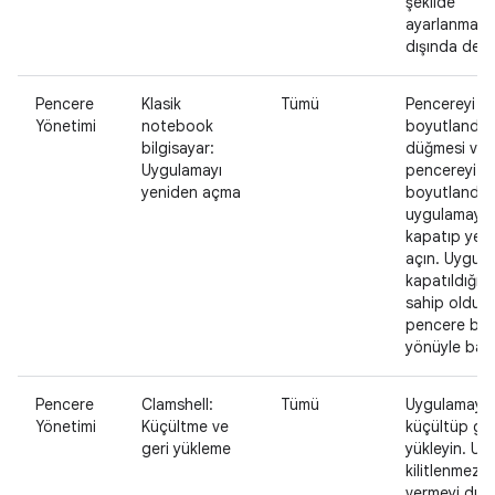
şekilde
ayarlanması
dışında değ
Pencere
Klasik
Tümü
Pencereyi y
Yönetimi
notebook
boyutlandır
bilgisayar:
düğmesi var
Uygulamayı
pencereyi y
yeniden açma
boyutlandırı
uygulamayı
kapatıp yen
açın. Uygul
kapatıldığın
sahip olduğ
pencere boy
yönüyle başla
Pencere
Clamshell:
Tümü
Uygulamayı
Yönetimi
Küçültme ve
küçültüp ger
geri yükleme
yükleyin. U
kilitlenmez, 
vermeyi dur