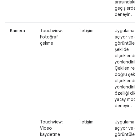
arasındaki
geçişlerde 
deneyin.
Kamera
Touchview:
İletişim
Uygulama ka
Fotoğraf
açıyor ve ön
çekme
görüntüleri
şekilde
ölçeklendiril
yönlendiriliy
Çekilen resi
doğru şekil
ölçeklendirili
yönlendirilir.
özelliği dike
yatay modla
deneyin.
Touchview:
İletişim
Uygulama ka
Video
açıyor ve ön
kaydetme
görüntüleri