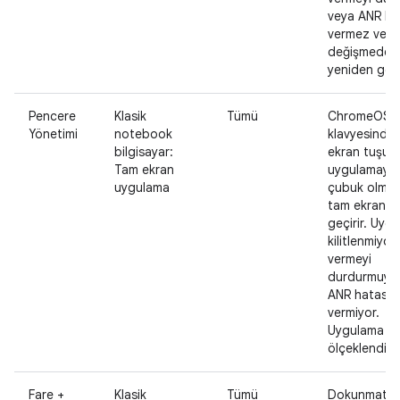
veya ANR ha
vermez ve iç
değişmeden
yeniden gör
Pencere
Klasik
Tümü
ChromeOS
Yönetimi
notebook
klavyesindek
bilgisayar:
ekran tuşu,
Tam ekran
uygulamayı 
uygulama
çubuk olma
tam ekran 
geçirir. Uyg
kilitlenmiyor,
vermeyi
durdurmuyo
ANR hatası
vermiyor.
Uygulama içe
ölçeklendirili
Fare +
Klasik
Tümü
Dokunmatik