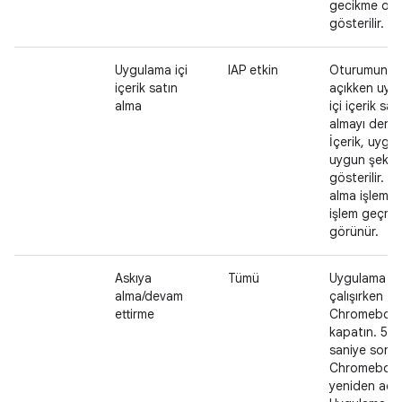
gecikme ol
gösterilir.
Uygulama içi
IAP etkin
Oturumunuz
içerik satın
açıkken uyg
alma
içi içerik sat
almayı deney
İçerik, uyg
uygun şekil
gösterilir. S
alma işlemi, 
işlem geçmi
görünür.
Askıya
Tümü
Uygulama
alma/devam
çalışırken
ettirme
Chromebook
kapatın. 5-1
saniye sonr
Chromebook
yeniden açın