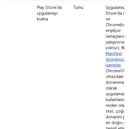
Play Store'da
Tümü
Uygulama, P
uygulamayı
Store'da me
bulma
ve
Chromebook
erişiliyor
(amaçlandığı
çalışıyorsa 
yoktur).
NOT
Manifest
dosyanızdak
işaretler
,
ChromeOS
cihazdaki
donanıma ba
olarak
uygulamanın
kullanılama
neden olabili
test, çoğu c
donanım prof
en doğru şek
temsil ettiğ