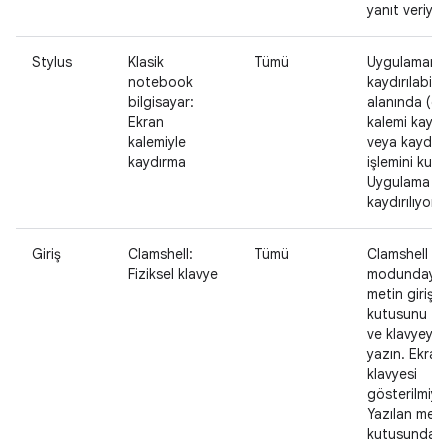
yanıt veriyor
Stylus
Klasik
Tümü
Uygulamanı
notebook
kaydırılabilir 
bilgisayar:
alanında (ör.
Ekran
kalemi kayd
kalemiyle
veya kaydır
kaydırma
işlemini kulla
Uygulama içe
kaydırılıyor.
Giriş
Clamshell:
Tümü
Clamshell
Fiziksel klavye
modundayke
metin giriş
kutusunu tık
ve klavyeyle
yazın. Ekran
klavyesi
gösterilmiyo
Yazılan metin
kutusunda