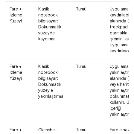
Fare +
Klasik
Tümü
Uygulamanı
İzleme
notebook
kaydırılabilir 
Yüzeyi
bilgisayar:
alanında (ör.
Dokunmatik
trackpad'de 
yüzeyde
parmakla ka
kaydırma
işlemini kulla
Uygulama içe
kaydırılıyor.
Fare +
Klasik
Tümü
Uygulamanı
İzleme
notebook
yakınlaştırılab
Yüzeyi
bilgisayar:
alanında (ör
Dokunmatik
veya harita)
yüzeyle
yakınlaştırma
yakınlaştırma
dokunmatik 
kullanın. Uy
içeriği
yakınlaştırma
Fare +
Clamshell:
Tümü
Fare cihazı