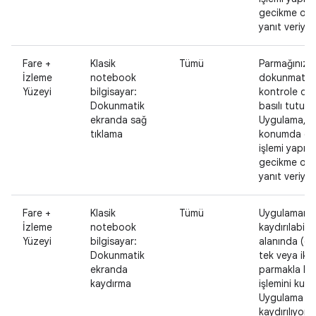
gecikme ol
yanıt veriyor
Fare +
Klasik
Tümü
Parmağınızla
İzleme
notebook
dokunmatik
Yüzeyi
bilgisayar:
kontrole do
Dokunmatik
basılı tutun.
ekranda sağ
Uygulama, o
tıklama
konumda d
işlemi yapılm
gecikme ol
yanıt veriyor
Fare +
Klasik
Tümü
Uygulamanı
İzleme
notebook
kaydırılabilir 
Yüzeyi
bilgisayar:
alanında (ör.
Dokunmatik
tek veya iki
ekranda
parmakla ka
kaydırma
işlemini kulla
Uygulama içe
kaydırılıyor.