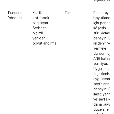
Pencere
Klasik
Tümü
Pencereyi y
Yönetimi
notebook
boyutlandır
bilgisayar:
için pencere
Serbest
köşesini
biçimli
sürüklemeyi
yeniden
deneyin. Uy
boyutlandırma
kilitlenmiyor,
vermeyi
durdurmuyo
ANR hatası
vermiyor.
Uygulama içe
ölçeklenir. 
uygulamanın 
sayfalarında
deneyin. Etk
imleç yerinde
ve sayfa içer
daha büyük 
düzenine uy