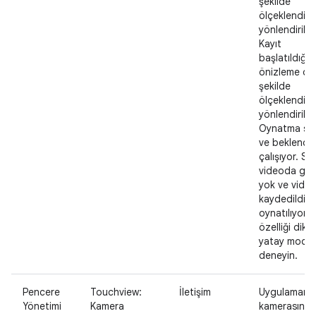
şekilde
ölçeklendiril
yönlendiriliy
Kayıt
başlatıldığı
önizleme do
şekilde
ölçeklendirili
yönlendirilir.
Oynatma so
ve beklendiğ
çalışıyor. Se
videoda ge
yok ve video
kaydedildiği
oynatılıyor. 
özelliği dike
yatay modla
deneyin.
Pencere
Touchview:
İletişim
Uygulamanı
Yönetimi
Kamera
kamerasını a