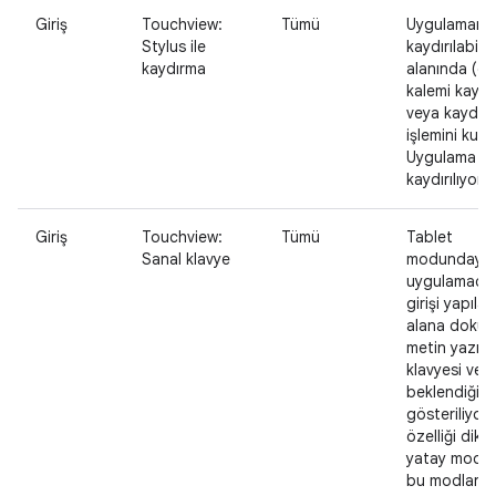
Giriş
Touchview:
Tümü
Uygulamanı
Stylus ile
kaydırılabilir 
kaydırma
alanında (ör.
kalemi kayd
veya kaydır
işlemini kulla
Uygulama içe
kaydırılıyor.
Giriş
Touchview:
Tümü
Tablet
Sanal klavye
modundayk
uygulamada
girişi yapılan
alana doku
metin yazın.
klavyesi ve 
beklendiği g
gösteriliyor.
özelliği dike
yatay modla
bu modlar