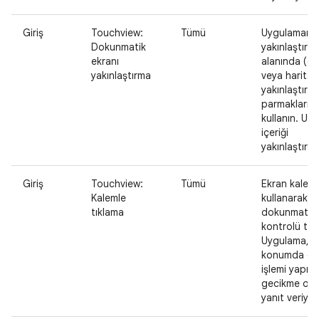
Giriş
Touchview:
Tümü
Uygulamanı
Dokunmatik
yakınlaştırılab
ekranı
alanında (ör
yakınlaştırma
veya harita) 
yakınlaştırma
parmaklarını
kullanın. Uy
içeriği
yakınlaştırma
Giriş
Touchview:
Tümü
Ekran kalemi
Kalemle
kullanarak bi
tıklama
dokunmatik
kontrolü tıkl
Uygulama, o
konumda d
işlemi yapılm
gecikme ol
yanıt veriyor