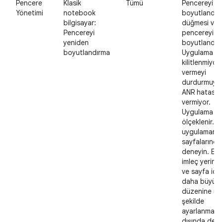
Pencere
Klasik
Tümü
Pencereyi y
Yönetimi
notebook
boyutlandır
bilgisayar:
düğmesi var
Pencereyi
pencereyi y
yeniden
boyutlandırı
boyutlandırma
Uygulama
kilitlenmiyor,
vermeyi
durdurmuyo
ANR hatası
vermiyor.
Uygulama içe
ölçeklenir. 
uygulamanın 
sayfalarında
deneyin. Etk
imleç yerinde
ve sayfa içer
daha büyük 
düzenine uy
şekilde
ayarlanması
dışında değ