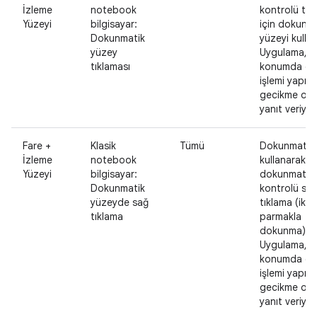
İzleme
notebook
kontrolü tık
Yüzeyi
bilgisayar:
için dokunm
Dokunmatik
yüzeyi kullan
yüzey
Uygulama, o
tıklaması
konumda d
işlemi yapılm
gecikme ol
yanıt veriyor
Fare +
Klasik
Tümü
Dokunmatik 
İzleme
notebook
kullanarak
Yüzeyi
bilgisayar:
dokunmatik
Dokunmatik
kontrolü sa
yüzeyde sağ
tıklama (iki
tıklama
parmakla
dokunma)
Uygulama, o
konumda d
işlemi yapılm
gecikme ol
yanıt veriyor