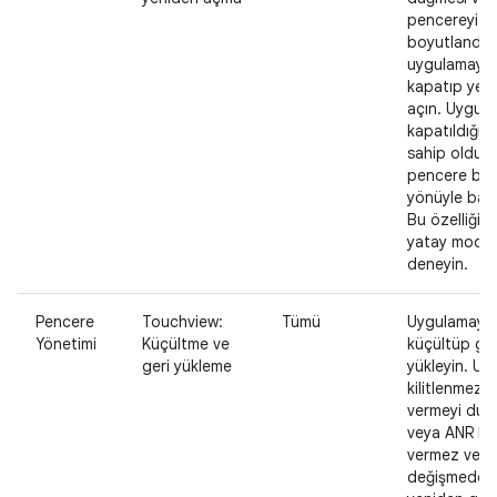
pencereyi y
boyutlandırı
uygulamayı
kapatıp yen
açın. Uygul
kapatıldığın
sahip olduğ
pencere boy
yönüyle başla
Bu özelliği d
yatay modla
deneyin.
Pencere
Touchview:
Tümü
Uygulamayı
Yönetimi
Küçültme ve
küçültüp ger
geri yükleme
yükleyin. U
kilitlenmez, 
vermeyi dur
veya ANR ha
vermez ve iç
değişmeden