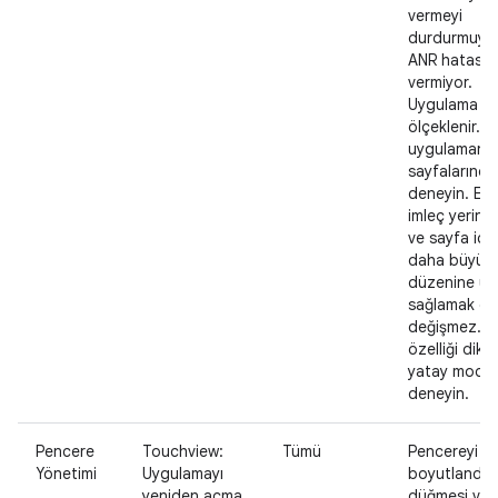
vermeyi
durdurmuyo
ANR hatası
vermiyor.
Uygulama içe
ölçeklenir. 
uygulamanın 
sayfalarında
deneyin. Etk
imleç yerinde
ve sayfa içer
daha büyük 
düzenine u
sağlamak dı
değişmez. B
özelliği dike
yatay modla
deneyin.
Pencere
Touchview:
Tümü
Pencereyi y
Yönetimi
Uygulamayı
boyutlandır
yeniden açma
düğmesi var