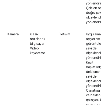
yönlendiriliy
Çekilen resi
doğru şekil
ölçeklendirili
yönlendirilir.
Kamera
Klasik
İletişim
Uygulama ka
notebook
açıyor ve ön
bilgisayar:
görüntüleri
Video
şekilde
kaydetme
ölçeklendiril
yönlendiriliy
Kayıt
başlatıldığı
önizleme do
şekilde
ölçeklendirili
yönlendirilir.
Oynatma so
ve beklendiğ
çalışıyor. Se
videoda ge