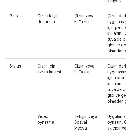
veriyor.
Giriş
Çizmek için
Çizim veya
Çizim darbel
dokunma
El Yazısı
uygulamaya 
için parmağı
kullanın. Dar
tuvalde bekl
gibi ve geci
olmadan gör
Stylus
Çizim için
Çizim veya
Çizim darbel
ekran kalemi
El Yazısı
uygulamaya 
için ekran ka
kullanın. Dar
tuvalde bekl
gibi ve geci
olmadan gör
Video
İletişim veya
Uygulamada
oynatma
Sosyal
oynatın. Oy
Medya
akıcıdır ve 