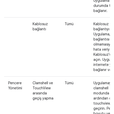
Uygulama ay
durumda tek
bağlanır.
Kablosuz
Tümü
Kablosuz
bağlantı
bağlantıyı k
Uygulama, i
bağlantısı
olmamasıyla i
hata veriyor.
Kablosuz'u t
açın. Uygul
internete y
bağlanır ve ça
Pencere
Clamshell ve
Tümü
Uygulamayı
Yönetimi
TouchView
clamshell
arasında
modunda aç
geçiş yapma
ardından cih
touchview 
geçirin. Pen
boyutu ve y