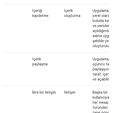
İçeriği
İçerik
Uygulama, iç
kaydetme
oluşturma
yerel olarak
bulutta kay
ve yeniden
açıldığında i
aslına uygun
şekilde yeni
oluşturulur.
İçerik
Uygulama, iç
paylaşma
üçüncü taraf
paylaşıyor.
taraf, içeriği 
ve açabilir.
Bire bir iletişim
İletişim
Başka bir
kullanıcıya o
her mesaj
türünden bir
tane gönderi