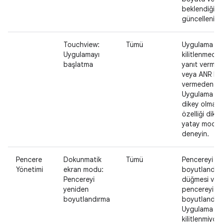
beklendiği g
güncellenir.
Touchview:
Tümü
Uygulama
Uygulamayı
kilitlenmede
başlatma
yanıt verme
veya ANR ha
vermeden açı
Uygulama içe
dikey olmalıd
özelliği dike
yatay modla
deneyin.
Pencere
Dokunmatik
Tümü
Pencereyi y
Yönetimi
ekran modu:
boyutlandır
Pencereyi
düğmesi var
yeniden
pencereyi y
boyutlandırma
boyutlandırı
Uygulama
kilitlenmiyor,