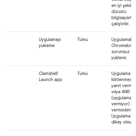
en iyi şekild
dizüstü
bilgisayarla
çalıştırılır.
Uygulamayı
Tümü
Uygulamalar
yükleme
Chromebook
sorunsuz şe
yüklenir.
Clamshell:
Tümü
Uygulama
Launch app
kilitlenmede
yanıt verme
veya ANR
(uygulama y
vermiyor) ha
vermeden açı
Uygulama içe
dikey olmalıd