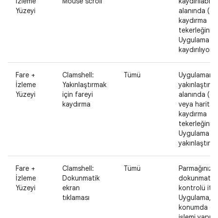
İzleme
Mouse scroll
kaydırılabilir 
Yüzeyi
alanında (ör.
kaydırma
tekerleğini k
Uygulama içe
kaydırılıyor.
Fare +
Clamshell:
Tümü
Uygulamanı
İzleme
Yakınlaştırmak
yakınlaştırılab
Yüzeyi
için fareyi
alanında (ör
kaydırma
veya harita)
kaydırma
tekerleğini k
Uygulama içe
yakınlaştırma
Fare +
Clamshell:
Tümü
Parmağınızla
İzleme
Dokunmatik
dokunmatik 
Yüzeyi
ekran
kontrolü itin
tıklaması
Uygulama, o
konumda d
işlemi yapılm