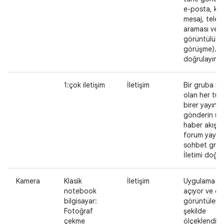
e-posta, kıs
mesaj, telef
araması vey
görüntülü
görüşme). İl
doğrulayın.
1:çok iletişim
İletişim
Bir gruba m
olan her tür
birer yayın
gönderin (ör
haber akışı y
forum yayını
sohbet grub
İletimi doğru
Kamera
Klasik
İletişim
Uygulama ka
notebook
açıyor ve ön
bilgisayar:
görüntüleri
Fotoğraf
şekilde
çekme
ölçeklendiril