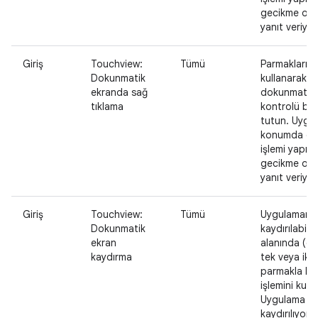
gecikme ol
yanıt veriyor
Giriş
Touchview:
Tümü
Parmaklarını
Dokunmatik
kullanarak
ekranda sağ
dokunmatik 
tıklama
kontrolü bası
tutun. Uygu
konumda d
işlemi yapılm
gecikme ol
yanıt veriyor
Giriş
Touchview:
Tümü
Uygulamanı
Dokunmatik
kaydırılabilir 
ekran
alanında (ör.
kaydırma
tek veya iki
parmakla ka
işlemini kulla
Uygulama içe
kaydırılıyor.