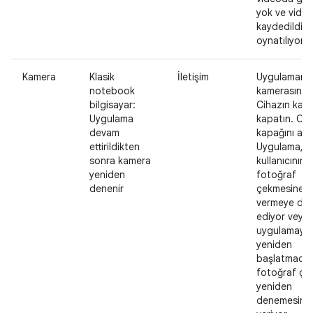
yok ve video
kaydedildiği
oynatılıyor.
Kamera
Klasik
İletişim
Uygulamanı
notebook
kamerasını a
bilgisayar:
Cihazın kapa
Uygulama
kapatın. Cih
devam
kapağını açı
ettirildikten
Uygulama,
sonra kamera
kullanıcının
yeniden
fotoğraf
denenir
çekmesine iz
vermeye de
ediyor veya
uygulamayı
yeniden
başlatmada
fotoğraf çe
yeniden
denemesine 