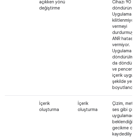
açıkken yönü
Cihazı 90 d
değiştirme
döndürün.
Uygulama
kilitlenmiyor,
vermeyi
durdurmuyo
ANR hatası
vermiyor.
Uygulama y
döndürülmü
da döndürül
ve pencere i
içerik uygun
şekilde yeni
boyutlandırıl
İçerik
İçerik
Çizim, metin
oluşturma
oluşturma
ses gibi çıktı
uygulamada
beklendiği g
gecikme ol
kaydediliyor.