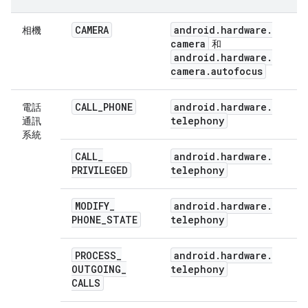
CAMERA
android
.
hardware
.
相機
camera
和
android
.
hardware
.
camera
.
autofocus
CALL
_
PHONE
android
.
hardware
.
電話
telephony
通訊
系統
CALL
_
android
.
hardware
.
PRIVILEGED
telephony
MODIFY
_
android
.
hardware
.
PHONE
_
STATE
telephony
PROCESS
_
android
.
hardware
.
OUTGOING
_
telephony
CALLS