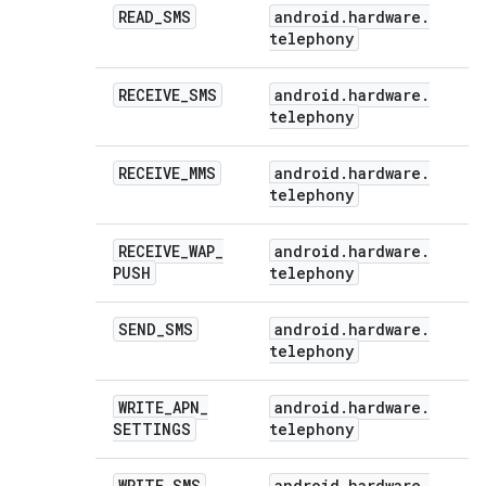
READ
_
SMS
android
.
hardware
.
telephony
RECEIVE
_
SMS
android
.
hardware
.
telephony
RECEIVE
_
MMS
android
.
hardware
.
telephony
RECEIVE
_
WAP
_
android
.
hardware
.
PUSH
telephony
SEND
_
SMS
android
.
hardware
.
telephony
WRITE
_
APN
_
android
.
hardware
.
SETTINGS
telephony
WRITE
_
SMS
android
.
hardware
.