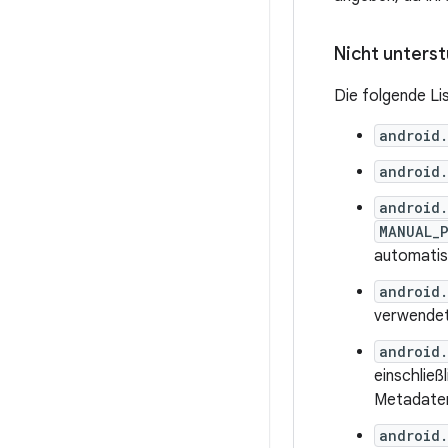
Nicht unters
Die folgende Li
android
android
android.
MANUAL_
automatis
android.
verwendet,
android
einschlie
Metadaten
android