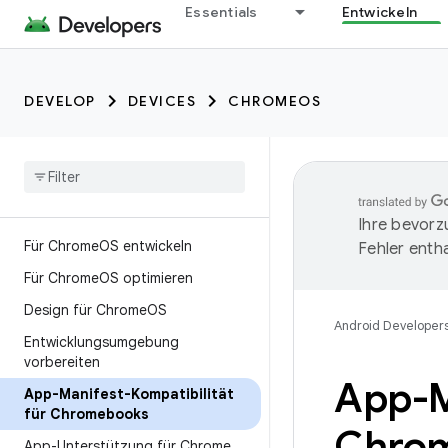
Essentials
Entwickeln
DEVELOP
DEVICES
CHROMEOS
Ihre bevorz
Für Chrome
OS entwickeln
Fehler entha
Für Chrome
OS optimieren
Design für Chrome
OS
Android Developer
Entwicklungsumgebung
vorbereiten
App-M
App-Manifest-Kompatibilität
für Chromebooks
Chro
App-Unterstützung für Chrome