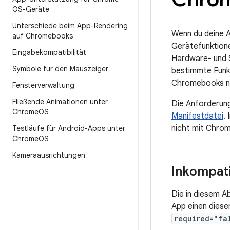
OS-Geräte
Unterschiede beim App-Rendering
Wenn du deine A
auf Chromebooks
Gerätefunktione
Eingabekompatibilität
Hardware- und S
Symbole für den Mauszeiger
bestimmte Funkt
Chromebooks nic
Fensterverwaltung
Fließende Animationen unter
Die Anforderung
Chrome
OS
Manifestdatei
.
nicht mit Chrom
Testläufe für Android-Apps unter
Chrome
OS
Kameraausrichtungen
Inkompati
Die in diesem A
App einen diese
required="fa