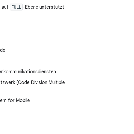
e auf
FULL
-Ebene unterstützt
rde
atenkommunikationsdiensten
zwerk (Code Division Multiple
tem for Mobile