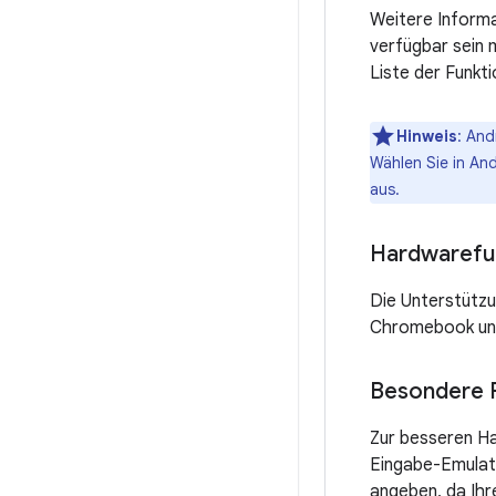
Weitere Informa
verfügbar sein m
Liste der Funkt
Hinweis
: And
Wählen Sie in An
aus.
Hardwarefu
Die Unterstützu
Chromebook unt
Besondere 
Zur besseren H
Eingabe-Emulat
angeben, da Ih