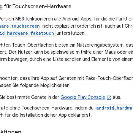
g für Touchscreen-Hardware
sion M53 funktionieren alle Android-Apps, für die die Funktio
ware.touchscreen
nicht explizit erforderlich ist, auch auf C
id.hardware.faketouch
unterstützen.
chten Touch-Oberflächen bieten ein Nutzereingabesystem, da
iert. Der Nutzer kann beispielsweise mithilfe einer Maus oder e
irm bewegen, durch eine Liste scrollen und Elemente von einem 
 möchten, dass Ihre App auf Geräten mit Fake-Touch-Oberflä
, haben Sie folgende Möglichkeiten:
 Sie bestimmte Geräte in der
Google Play Console
aus.
eräte ohne Touchscreen-Hardware, indem du
android.hardwa
h für die Installation deiner App deklarierst.
ktionen