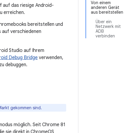
Von einem
 auf das riesige Android-
anderen Gerät
u erreichen.
aus bereitstellen
Über ein
Chromebooks bereitstellen und
Netzwerk mit
ps auf verschiedenen
ADB
verbinden
oid Studio auf Ihrem
roid Debug Bridge
verwenden,
 zu debuggen.
 Markt gekommen sind.
modus möglich. Seit Chrome 81
ie sie direkt in ChromeOS