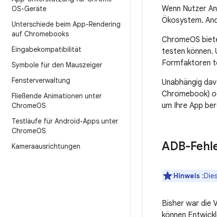
Wenn Nutzer And
OS-Geräte
Ökosystem. Andr
Unterschiede beim App-Rendering
auf Chromebooks
ChromeOS bietet
Eingabekompatibilität
testen können. 
Formfaktoren t
Symbole für den Mauszeiger
Fensterverwaltung
Unabhängig davo
Chromebook) ode
Fließende Animationen unter
um Ihre App ber
Chrome
OS
Testläufe für Android-Apps unter
Chrome
OS
ADB-Fehl
Kameraausrichtungen
Hinweis
:Die
Bisher war die
können Entwickl