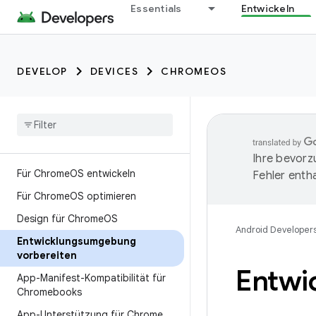
Essentials
Entwickeln
DEVELOP
DEVICES
CHROMEOS
Ihre bevorz
Für Chrome
OS entwickeln
Fehler entha
Für Chrome
OS optimieren
Design für Chrome
OS
Android Developer
Entwicklungsumgebung
vorbereiten
Entwi
App-Manifest-Kompatibilität für
Chromebooks
App-Unterstützung für Chrome