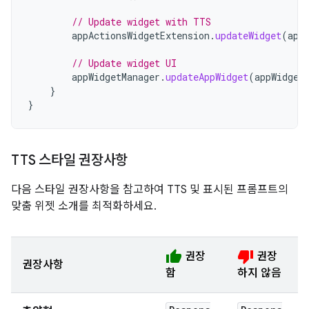
// Update widget with TTS
appActionsWidgetExtension
.
updateWidget
(
app
// Update widget UI
appWidgetManager
.
updateAppWidget
(
appWidget
}
}
TTS 스타일 권장사항
다음 스타일 권장사항을 참고하여 TTS 및 표시된 프롬프트의
맞춤 위젯 소개를 최적화하세요.
thumb_up
thumb_down
권장
권장
권장사항
함
하지 않음