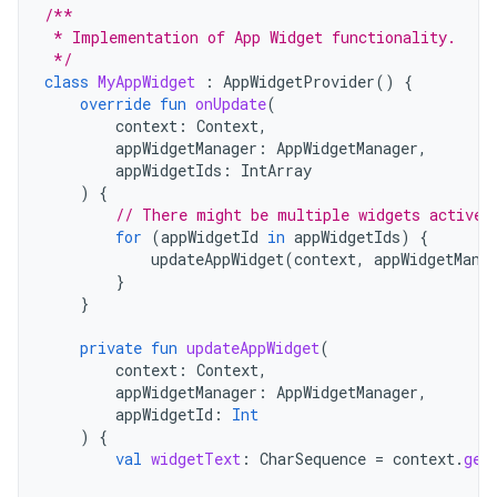
/**
 * Implementation of App Widget functionality.
 */
class
MyAppWidget
:
AppWidgetProvider
()
{
override
fun
onUpdate
(
context
:
Context
,
appWidgetManager
:
AppWidgetManager
,
appWidgetIds
:
IntArray
)
{
// There might be multiple widgets active,
for
(
appWidgetId
in
appWidgetIds
)
{
updateAppWidget
(
context
,
appWidgetMana
}
}
private
fun
updateAppWidget
(
context
:
Context
,
appWidgetManager
:
AppWidgetManager
,
appWidgetId
:
Int
)
{
val
widgetText
:
CharSequence
=
context
.
get