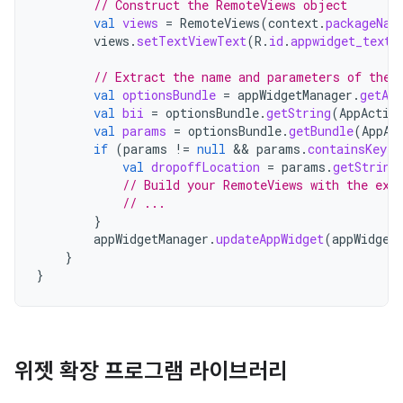
// Construct the RemoteViews object
val
views
=
RemoteViews
(
context
.
packageNam
views
.
setTextViewText
(
R
.
id
.
appwidget_text
,
// Extract the name and parameters of the 
val
optionsBundle
=
appWidgetManager
.
getAp
val
bii
=
optionsBundle
.
getString
(
AppActio
val
params
=
optionsBundle
.
getBundle
(
AppAc
if
(
params
!=
null
&&
params
.
containsKey
(
"
val
dropoffLocation
=
params
.
getString
// Build your RemoteViews with the ext
// ...
}
appWidgetManager
.
updateAppWidget
(
appWidget
}
}
위젯 확장 프로그램 라이브러리