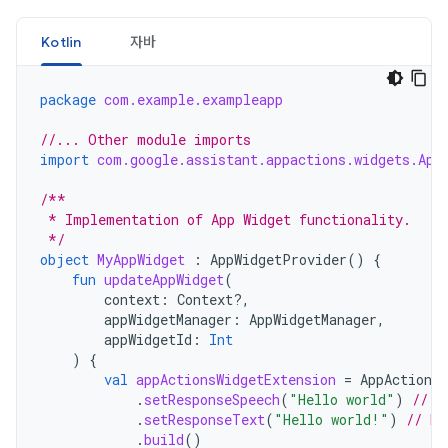
Kotlin
자바
package
com.example.exampleapp
//... Other module imports
import
com.google.assistant.appactions.widgets.App
/**
 * Implementation of App Widget functionality.
 */
object
MyAppWidget
:
AppWidgetProvider
()
{
fun
updateAppWidget
(
context
:
Context?,
appWidgetManager
:
AppWidgetManager
,
appWidgetId
:
Int
)
{
val
appActionsWidgetExtension
=
AppActionsW
.
setResponseSpeech
(
"Hello world"
)
// T
.
setResponseText
(
"Hello world!"
)
// Re
.
build
()