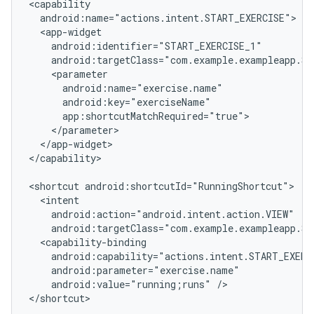
</app-widget>

</capability>

<shortcut
android:targetClass="com.example.exampleapp.St
android:value="running;runs"
/>
