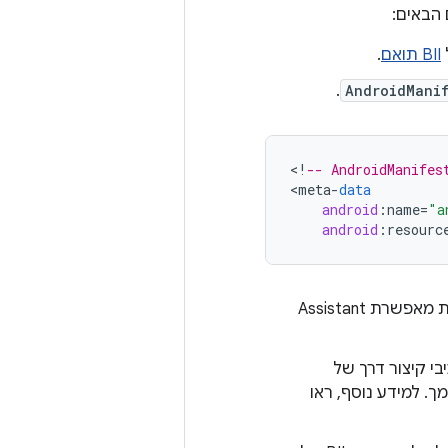
BII תואם
.
.
AndroidMani
<
!
-- AndroidManifes
<
meta
-
data
android
:
name
=
"a
android
:
resourc
לקובץ AndroidManifest.xml. הפעולה הזאת מאפשרת Assistant