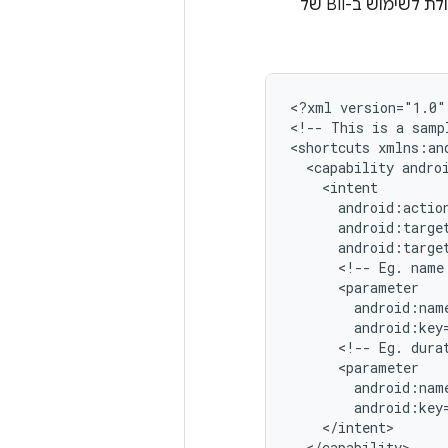
<
?xml version="1.0"
<
!-- This is a samp
<
shortcuts xmlns:an
  <capability andro
    <intent
      android:actio
      android:targe
      android:targe
      <!-- Eg. name
      <parameter
        android:nam
        android:key
      <!-- Eg. dura
      <parameter
        android:nam
        android:key
    </intent>
  </capability>