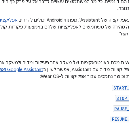
 הם דינמיים, כלומר המשתמשים עשויים לדבר אל על פרק כף היד
גובה.
A', מפתחי Android יכולים להרחיב
אפליקציות ל-S
run
Assistant ב-Wear תומכת באינטראקציות של מעקב אחר פעילות ומדיה ולמעק
יה עם Assistant, אפשר לעיין ב
Google Assistant ואפליקציות מדיה
ושר נתמכים עבור אפליקציות ל-Wear OS:
START_
STOP_
PAUSE
RESUME