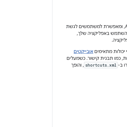
התכונה 'פעולות באפליקציה' מרחיבה את הפונקציונליות של האפליקציה ל-Assistant, ומאפשרת למשתמשים לגשת
משתמש מציין ל-Assistant ש- הוא רוצה להשתמש באפליקציה שלך,
יקציה.
אובייקטים
נות, כמו תבנית קישור. כשמעלים
shortcuts.xml
, והופך