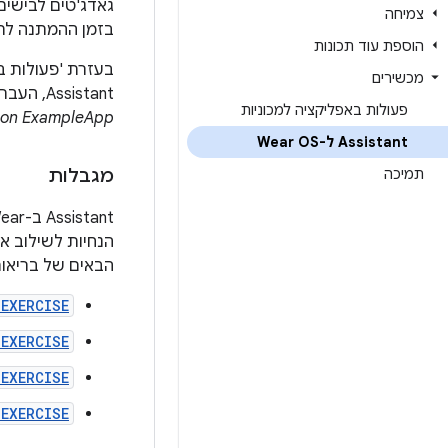
גאדג'טים לבישים
צמיחה
בזמן ההמתנה לת
הוספת עוד תכונות
בעזרת 'פעולות באפליקציה של ssistant
מכשירים
Assistant, העברה מהירה של משתמשים לאפליקציות שלהם באמצעות פקודות קוליות כמו
פעולות באפליקציה למכוניות
 on ExampleApp"
Assistant ל-Wear OS
תמיכה
מגבלות
הנחיות לשילוב אפליקציות מד
הבאים של בריאות וכ
EXERCISE
EXERCISE
_EXERCISE
_EXERCISE