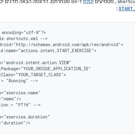
shortc
, מטמיעים
יכולת
ל-BII שבחרתם. הדוגמה הבאה תדגים יכולת לשימוש ב-BII של
:
START_
 encoding="utf-8"?
>

le shortcuts.xml --
>

droid="http://schemas.android.com/apk/res/android"
id:name="actions.intent.START_EXERCISE">
n="android.intent.action.VIEW"
tPackage="YOUR_UNIQUE_APPLICATION_ID"
tClass="YOUR_TARGET_CLASS"
 = "Running" -->
e="exercise.name"
="name"/
tion = "PT1H" -->
e="exercise.duration"
="duration"/