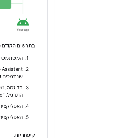
בתרשים הקודם מ
המשתמש שולח בקשה קולית 
שנתמכים על י
בדוגמה, Assistant מתאימה את השאילתה ל-BII
התרגיל, "hike".
האפליקציה 
האפליקציה 
קישוריות