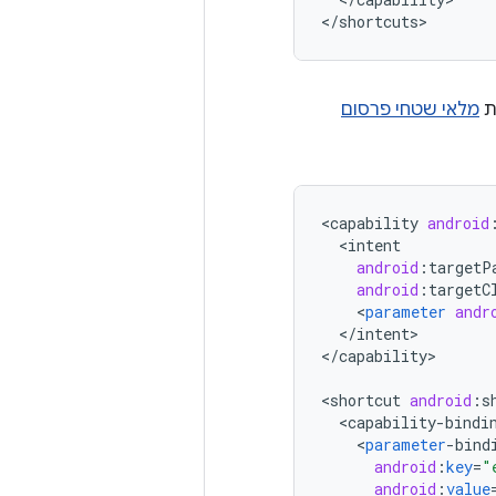
<
/shortcuts
ת
מלאי שטחי פרסום
<
capability
android
<
intent
android
:
targetP
android
:
targetC
<
parameter
andr
<
/
intent
>

<
/
capability
>

<
shortcut
android
:
s
<
capability
-
bindi
<
parameter
-
bind
android
:
key
=
"
android
:
value