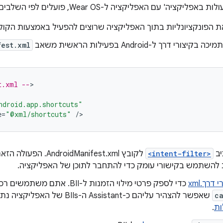
ציה' עם האפליקציה ל-Wear OS, פועלים לפי השלבים הבאים:
 הפונקציונליות בתוך האפליקציה שרוצים להפעיל באמצעות הקול
ורי דרך ל-Android בפעילות הראשית משאב
fest.xml
t.xml --
>

ndroid.app.shortcuts"
e
=
"@xml/shortcuts"
/
יב
<intent-filter>
השתמש בקישורי עומק כדי להתחבר לתוכן של האפליקציה.
 דרך.xml
כדי לספק פרטי מילוי הזמנות ל-BII. אתם משתמשים רכיבי קיצור דרך של
c
שאפשר להצהיר עליהם כ-Assistant ה-BIIs של האפליקציה נתמך. למידע נוסף, ראו
ות
.