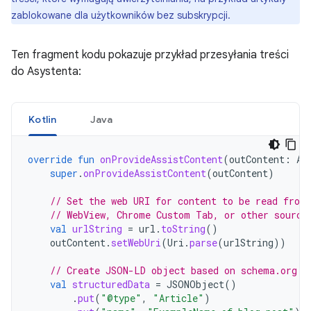
zablokowane dla użytkowników bez subskrypcji.
Ten fragment kodu pokazuje przykład przesyłania treści
do Asystenta:
Kotlin
Java
override
fun
onProvideAssistContent
(
outContent
:
As
super
.
onProvideAssistContent
(
outContent
)
// Set the web URI for content to be read from
// WebView, Chrome Custom Tab, or other source
val
urlString
=
url
.
toString
()
outContent
.
setWebUri
(
Uri
.
parse
(
urlString
))
// Create JSON-LD object based on schema.org s
val
structuredData
=
JSONObject
()
.
put
(
"@type"
,
"Article"
)