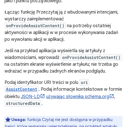
jako i punktu początkowego.
Łącząc funkcję Przeczytaj ją z wbudowanymi intencjami,
wystarczy zaimplementować
onProvideAssistContent()
na potrzeby ostatniej
aktywności w aplikacji w w procesie wykonywania zadań
po wywołaniu akcji w aplikacji.
Jeśli na przykład aplikacja wyświetla się artykuły z
wiadomościami, wprowadź
onProvideAssistContent()
na ostatnim ekranie wyświetlenie artykułu; nie trzeba go
wdrażać w przypadku żadnych ekranów podglądu.
Podaj identyfikator URI treści w polu
uri
AssistContent
. Podaj informacje kontekstowe w formie
obiektu
JSON-LD
używając słownika schema.org
,
structuredData
.
Uwaga:
funkcja Czytaj nie jest dostępna w przypadku
treści, które wymagają uwierzytelniania, na przykład artykuły