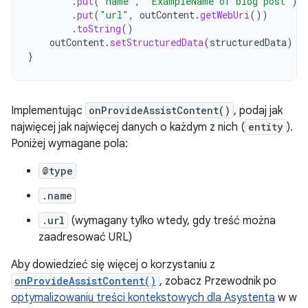
.
put
(
"name"
,
"ExampleName of blog post"
)
.
put
(
"url"
,
outContent
.
getWebUri
())
.
toString
()
outContent
.
setStructuredData
(
structuredData
)
}
Implementując
onProvideAssistContent()
, podaj jak
najwięcej jak najwięcej danych o każdym z nich (
entity
).
Poniżej wymagane pola:
@type
.name
.url
(wymagany tylko wtedy, gdy treść można
zaadresować URL)
Aby dowiedzieć się więcej o korzystaniu z
onProvideAssistContent()
, zobacz Przewodnik po
optymalizowaniu treści kontekstowych dla Asystenta
w w