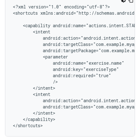
<?xml
version="1.0"
encoding="utf-8"?>

<shortcuts
xmlns:android="http://schemas.android.c
<capability
</capability>
