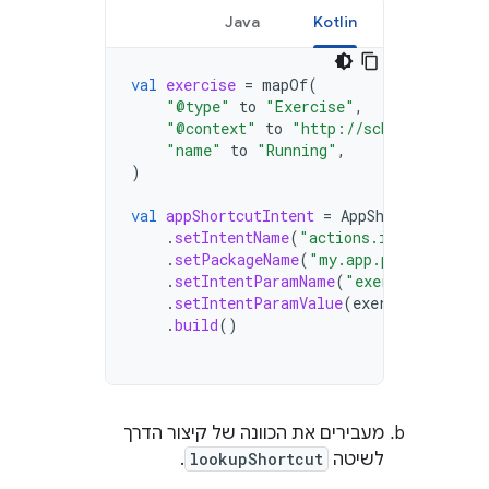
Java
Kotlin
val
exercise
=
mapOf
(
"@type"
to
"Exercise"
,
"@context"
to
"http://schema.googlea
"name"
to
"Running"
,
)
val
appShortcutIntent
=
AppShortcutIntent
.
setIntentName
(
"actions.intent.START
.
setPackageName
(
"my.app.package"
)
.
setIntentParamName
(
"exercise"
)
.
setIntentParamValue
(
exercise
)
.
build
()
מעבירים את הכוונה של קיצור הדרך
לשיטה
lookupShortcut
.