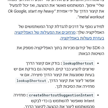
שלי" אימון". המשתמש מאשר את ההצעה, ואז יכול להפעיל
את קיצור הדרך על ידי אמירת
"Ok Google, start my heavy
.
metal workout"
למידע נוסף על דרכים להגדלת קהל המשתמשים של
האפליקציה שלך:
מרחיבים את הפעילות של האפליקציה
בעזרת פעולות באפליקציה
.
ה-SDK של קידום מכירות בתוך האפליקציה מספק את
השיטות הבאות:
lookupShortcut
:
בודק אם קיצור הדרך
שרוצים להציע כבר קיים. השיטה גם בודקת אם יש
בעיות שמונעות את קיצור הדרך מיצירה. אם אי
אפשר ליצור את קיצור הדרך,
lookupShortcut
מחזירה את הסיבות לכך.
createShortcutSuggestionIntent
:
מחזירה
Intent שאפשר להשתמש בו כדי לבקש
מהמשתמש ליצור את ההצעה לקיצור הדרך.