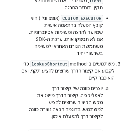
lient
, מאומתים. אם ה-Intent לא
תקין, תוחזר החרגה.
CUSTOM_EXECUTOR
(אופציונלי) הוא
קובץ הפעלה בהתאמה אישית
שמיועד להרצה ומשימות אסינכרוניות.
אם לא תספקו אותו, ערכת ה-SDK
משתמשת הגורם האחראי למשימה
בשרשור יחיד.
משתמשים ב-method‏
lookupShortcut
כדי
לקבוע אם קיצור הדרך שרוצים להציע תקף, ואם
הוא כבר קיים.
יוצרים כוונה של קיצור דרך
לאפליקציה. קיצור הדרך מייצג את
מקש הקיצור שרוצים להציע
למשתמש. בדוגמה הבאה נוצרת כוונה
לקיצור דרך להפעלת אימון.