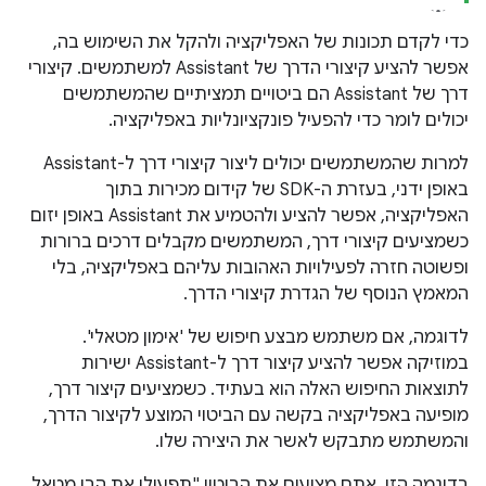
כדי לקדם תכונות של האפליקציה ולהקל את השימוש בה,
אפשר להציע קיצורי הדרך של Assistant למשתמשים. קיצורי
דרך של Assistant הם ביטויים תמציתיים שהמשתמשים
יכולים לומר כדי להפעיל פונקציונליות באפליקציה.
למרות שהמשתמשים יכולים ליצור קיצורי דרך ל-Assistant
באופן ידני, בעזרת ה-SDK של קידום מכירות בתוך
האפליקציה, אפשר להציע ולהטמיע את Assistant באופן יזום
כשמציעים קיצורי דרך, המשתמשים מקבלים דרכים ברורות
ופשוטה חזרה לפעילויות האהובות עליהם באפליקציה, בלי
המאמץ הנוסף של הגדרת קיצורי הדרך.
לדוגמה, אם משתמש מבצע חיפוש של 'אימון מטאלי'.
במוזיקה אפשר להציע קיצור דרך ל-Assistant ישירות
לתוצאות החיפוש האלה הוא בעתיד. כשמציעים קיצור דרך,
מופיעה באפליקציה בקשה עם הביטוי המוצע לקיצור הדרך,
והמשתמש מתבקש לאשר את היצירה שלו.
בדוגמה הזו, אתם מציעים את הביטוי "תפעילו את הבי מטאל