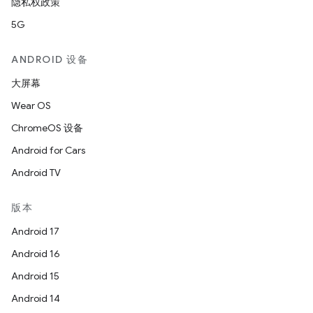
隐私权政策
5G
ANDROID 设备
大屏幕
Wear OS
ChromeOS 设备
Android for Cars
Android TV
版本
Android 17
Android 16
Android 15
Android 14