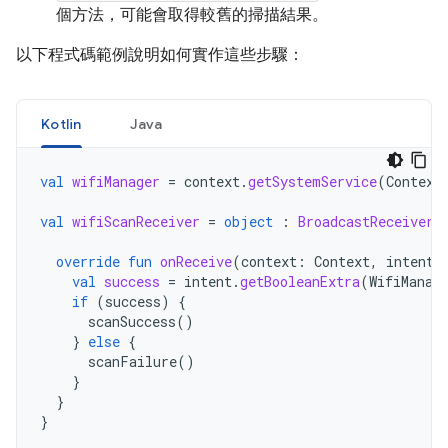
個方法，可能會取得較舊的掃描結果。
以下程式碼範例說明如何實作這些步驟：
Kotlin
Java
val
wifiManager
=
context
.
getSystemService
(
Context
val
wifiScanReceiver
=
object
:
BroadcastReceiver
(
override
fun
onReceive
(
context
:
Context
,
intent
:
val
success
=
intent
.
getBooleanExtra
(
WifiManag
if
(
success
)
{
scanSuccess
()
}
else
{
scanFailure
()
}
}
}