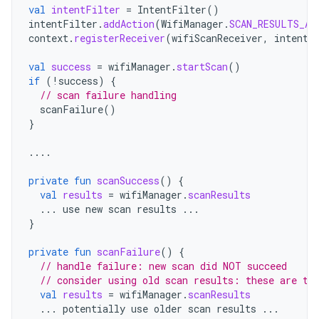
val
intentFilter
=
IntentFilter
()
intentFilter
.
addAction
(
WifiManager
.
SCAN_RESULTS_AV
context
.
registerReceiver
(
wifiScanReceiver
,
intentF
val
success
=
wifiManager
.
startScan
()
if
(
!
success
)
{
// scan failure handling
scanFailure
()
}
....
private
fun
scanSuccess
()
{
val
results
=
wifiManager
.
scanResults
...
use
new
scan
results
...
}
private
fun
scanFailure
()
{
// handle failure: new scan did NOT succeed
// consider using old scan results: these are th
val
results
=
wifiManager
.
scanResults
...
potentially
use
older
scan
results
...