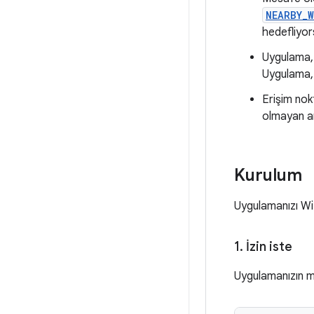
NEARBY_W
hedefliyor
Uygulama, 
Uygulama
Erişim nok
olmayan ar
Kurulum
Uygulamanızı Wi-
1
.
İzin iste
Uygulamanızın ma