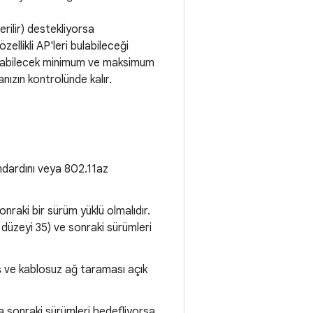
erilir) destekliyorsa
llikli AP'leri bulabileceği
lanılabilecek minimum ve maksimum
nızın kontrolünde kalır.
dardını veya 802.11az
raki bir sürüm yüklü olmalıdır.
düzeyi 35) ve sonraki sürümleri
ş ve kablosuz ağ taraması açık
 sonraki sürümleri hedefliyorsa