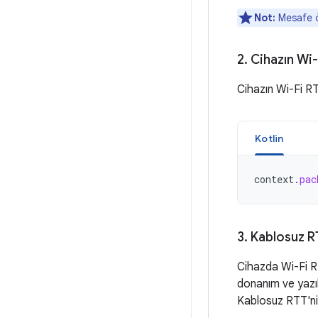
Not:
Mesafe öl
2
.
Cihazın Wi-
Cihazın Wi-Fi RT
Kotlin
context
.
pac
3
.
Kablosuz RTT
Cihazda Wi-Fi RTT
donanım ve yazıl
Kablosuz RTT'nin