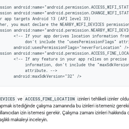
ssion
android:name="android.permission.ACCESS_WIFI_STAT
ssion
android:name="android.permission.CHANGE_WIFI_STA
r
app
targets
Android 13
(API
her,
you
must
declare
the
NEARBY_WIFI_DEVICES
permissio
ssion
<!--
If
your
app
derives
location
information
fro
don't
include
the
"usesPermissionFlags"
attr
android:usesPermissionFlags="neverForLocation"
/>

ssion
<!--
If
any
feature
in
your
app
relies
on
precise
information,
don't
include
the
attribute.
android:maxSdkVersion="32"
DEVICES
ve
ACCESS_FINE_LOCATION
izinleri tehlikeli izinler o
pmak istediğinde çalışma zamanında bu izinleri istemeniz gereki
lanıcıdan izin istemesi gerekir. Çalışma zamanı izinleri hakkında d
şlıklı makaleyi inceleyin.