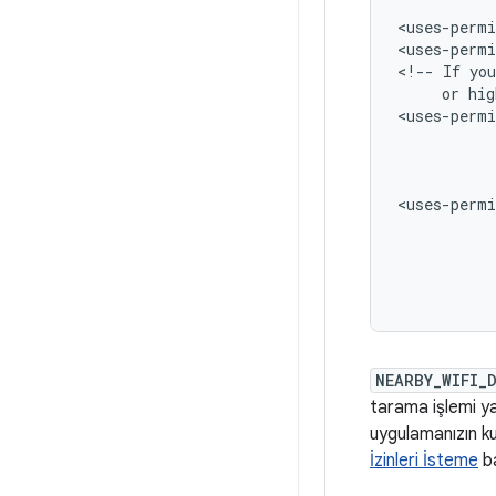
<uses-permi
<uses-permi
<!--
If
you
or
hig
<uses-permi
<uses-permi
NEARBY_WIFI_
tarama işlemi ya
uygulamanızın kul
İzinleri İsteme
ba