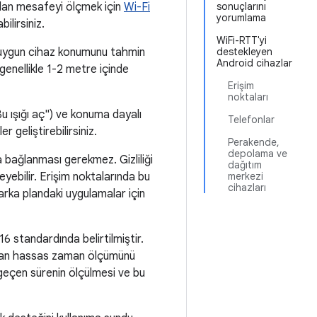
lan mesafeyi ölçmek için
Wi-Fi
sonuçlarını
yorumlama
ilirsiniz.
WiFi-RTT'yi
 uygun cihaz konumunu tahmin
destekleyen
Android cihazlar
genellikle 1-2 metre içinde
Erişim
noktaları
u ışığı aç") ve konuma dayalı
Telefonlar
r geliştirebilirsiniz.
Perakende,
depolama ve
a bağlanması gerekmez. Gizliliği
dağıtım
yebilir. Erişim noktalarında bu
merkezi
cihazları
 arka plandaki uygulamalar için
6 standardında belirtilmiştir.
anan hassas zaman ölçümünü
 geçen sürenin ölçülmesi ve bu