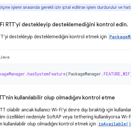
çme işlemi sırasında gerekli izin iptal edilirse işlem durdurulur ve hata b
Fi RTT'yi destekleyip desteklemediğini kontrol edin
.
T'yi destekleyip desteklemediğini kontrol etmek için
PackageM
Java
kageManager
.
hasSystemFeature
(
PackageManager
.
FEATURE_WIF
'nin kullanılabilir olup olmadığını kontrol etme
 olabilir ancak kullanıcı Wi-Fi'yi devre dışı bıraktığı için kullanıla
ım özellikleri nedeniyle SoftAP veya tethering kullanılıyorsa Wi-F
 kullanılabilir olup olmadığını kontrol etmek için
isAvailable()