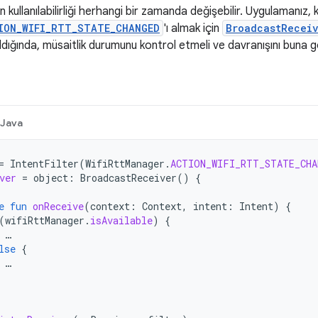
kullanılabilirliği herhangi bir zamanda değişebilir. Uygulamanız, kul
ION_WIFI_RTT_STATE_CHANGED
'ı almak için
BroadcastRecei
 aldığında, müsaitlik durumunu kontrol etmeli ve davranışını buna g
Java
=
IntentFilter
(
WifiRttManager
.
ACTION_WIFI_RTT_STATE_CHA
ver
=
object
:
BroadcastReceiver
()
{
e
fun
onReceive
(
context
:
Context
,
intent
:
Intent
)
{
(
wifiRttManager
.
isAvailable
)
{
…
lse
{
…