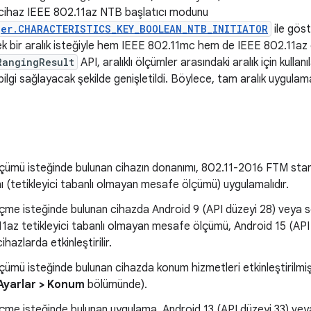
Bu, cihaz IEEE 802.11az NTB başlatıcı modunu
ger.CHARACTERISTICS_KEY_BOOLEAN_NTB_INITIATOR
ile göst
k bir aralık isteğiyle hem IEEE 802.11mc hem de IEEE 802.11az öze
RangingResult
API, aralıklı ölçümler arasındaki aralık için kul
ilgi sağlayacak şekilde genişletildi. Böylece, tam aralık uygulama
çümü isteğinde bulunan cihazın donanımı, 802.11-2016 FTM stan
ı (tetikleyici tabanlı olmayan mesafe ölçümü) uygulamalıdır.
me isteğinde bulunan cihazda Android 9 (API düzeyi 28) veya son
1az tetikleyici tabanlı olmayan mesafe ölçümü, Android 15 (API 
cihazlarda etkinleştirilir.
ümü isteğinde bulunan cihazda konum hizmetleri etkinleştirilmi
Ayarlar > Konum
bölümünde).
me isteğinde bulunan uygulama, Android 13 (API düzeyi 33) veya