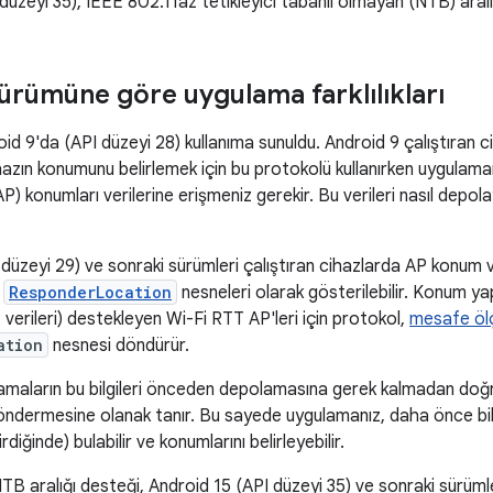
düzeyi 35), IEEE 802.11az tetikleyici tabanlı olmayan (NTB) aralı
ürümüne göre uygulama farklılıkları
id 9'da (API düzeyi 28) kullanıma sunuldu. Android 9 çalıştıran c
ihazın konumunu belirlemek için bu protokolü kullanırken uygulam
AP) konumları verilerine erişmeniz gerekir. Bu verileri nasıl depol
düzeyi 29) ve sonraki sürümleri çalıştıran cihazlarda AP konum v
n
ResponderLocation
nesneleri olarak gösterilebilir. Konum ya
verileri) destekleyen Wi-Fi RTT AP'leri için protokol,
mesafe öl
ation
nesnesi döndürür.
lamaların bu bilgileri önceden depolamasına gerek kalmadan doğr
ndermesine olanak tanır. Bu sayede uygulamanız, daha önce bilin
rdiğinde) bulabilir ve konumlarını belirleyebilir.
B aralığı desteği, Android 15 (API düzeyi 35) ve sonraki sürüml