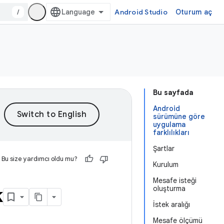
/
Android Studio
Oturum aç
Bu sayfada
Android
sürümüne göre
uygulama
farklılıkları
Şartlar
Bu size yardımcı oldu mu?
Kurulum
Mesafe isteği
k
oluşturma
İstek aralığı
Mesafe ölçümü