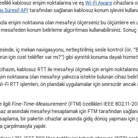
ellikli kablosuz erişim noktalarına ve eş
Wi-Fi Aware
cihazlara o
ş Süresi) API
tarafından sağlanan kablosuz konum işlevini kullanab
zla erişim noktasına olan mesafeyi ölçerseniz bu ölçümlere en
 mesafeden konum belirleme algoritması kullanabilirsiniz. Sonuç 
sinde, iç mekan navigasyonu, netleştirilmiş sesle kontrol (ör. "B
ürün için özel teklifler var mı?") gibi ayrıntılı konuma dayalı hizmetle
cihazın, kablosuz RTT ile mesafeyi ölçmek için erişim noktaların
şim noktasına olan mesafeyi yalnızca istekte bulunan cihaz belirle
Wi-Fi RTT işlemleri, ön plandaki uygulamalar için sınırsızdır ancak
ilgili
Fine-Time-Measurement
(FTM) özellikleri IEEE 802.11-201
cihaz arasındaki mesafeyi hesaplamak için FTM tarafından sağl
esaplama, bir paketin cihazlar arasında gidiş dönüş yapması için
la çarpılmasıyla yapılır.