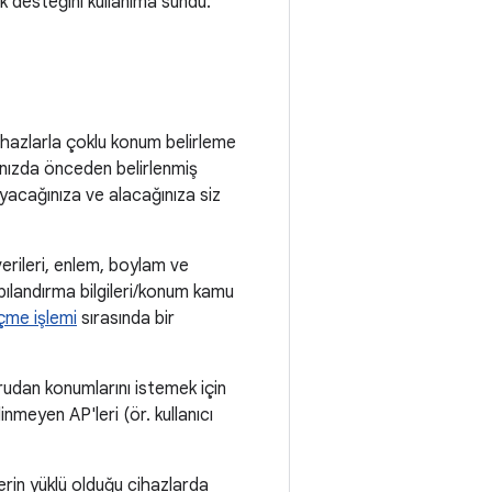
k desteğini kullanıma sundu.
ihazlarla çoklu konum belirleme
anızda önceden belirlenmiş
ayacağınıza ve alacağınıza siz
erileri, enlem, boylam ve
pılandırma bilgileri/konum kamu
çme işlemi
sırasında bir
udan konumlarını istemek için
meyen AP'leri (ör. kullanıcı
erin yüklü olduğu cihazlarda