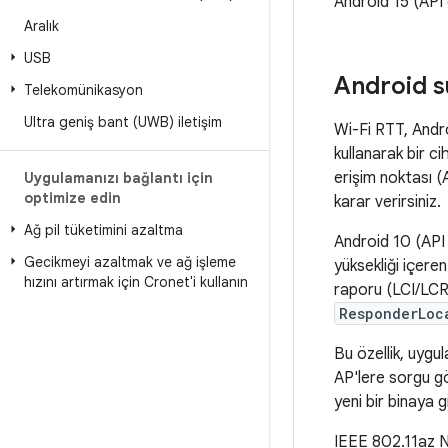
Android 15 (API 
Aralık
USB
Android s
Telekomünikasyon
Ultra geniş bant (UWB) iletişim
Wi-Fi RTT, Andro
kullanarak bir c
erişim noktası (
Uygulamanızı bağlantı için
optimize edin
karar verirsiniz.
Ağ pil tüketimini azaltma
Android 10 (API 
Gecikmeyi azaltmak ve ağ işleme
yüksekliği içere
hızını artırmak için Cronet'i kullanın
raporu (LCI/LCR 
ResponderLoc
Bu özellik, uygu
AP'lere sorgu gö
yeni bir binaya gi
IEEE 802.11az NT