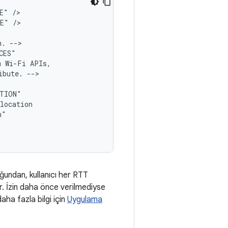
E"
/>

TE"
/>

n.
-->

m
Wi-Fi
ibute.
lduğundan, kullanıcı her RTT
r. İzin daha önce verilmediyse
aha fazla bilgi için
Uygulama