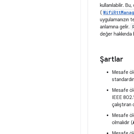
kullanılabilir. 
(
WifiRttMana
uygulamanızın te
anlamına gelir.
değer hakkında b
Şartlar
Mesafe öl
standardın
Mesafe ölç
IEEE 802.1
çalıştıran 
Mesafe ölç
olmalıdır (
Mesafe ölç