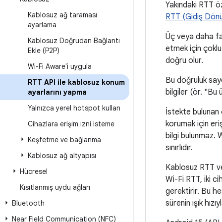
Yakındaki RTT öz
Kablosuz ağ taraması
RTT (Gidiş Dönü
ayarlama
Üç veya daha fa
Kablosuz Doğrudan Bağlantı
etmek için çoklu
Ekle (P2P)
doğru olur.
Wi-Fi Aware'i uygula
Bu doğruluk saye
RTT API ile kablosuz konum
bilgiler (ör. "Bu 
ayarlarını yapma
Yalnızca yerel hotspot kullan
İstekte bulunan 
korumak için eri
Cihazlara erişim izni isteme
bilgi bulunmaz. 
Keşfetme ve bağlanma
sınırlıdır.
Kablosuz ağ altyapısı
Kablosuz RTT ve 
Hücresel
Wi-Fi RTT, iki 
Kısıtlanmış uydu ağları
gerektirir. Bu h
sürenin ışık hızıy
Bluetooth
Near Field Communication (NFC)