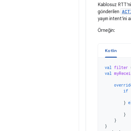
Kablosuz RTT'nin 
gönderilen
ACT
yayın intent'ini
Örneğin:
Kotlin
val
filter
val
myRecei
overrid
if
}
e
}
}
}