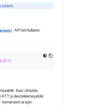
ildirilir.
anager
API'sini kullanın:
I_RTT
)
mayabilir. Bazı cihazlar,
i RTT'yi desteklemeyebilir.
numarasını arayın.