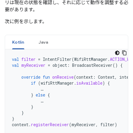
リは現在の状態を確認し、それに応じて動作を調整する必
要があります。
次に例を示します。
Kotlin
Java
val
filter
=
IntentFilter
(
WifiRttManager
.
ACTION_WI
val
myReceiver
=
object
:
BroadcastReceiver
()
{
override
fun
onReceive
(
context
:
Context
,
inten
if
(
wifiRttManager
.
isAvailable
)
{
…
}
else
{
…
}
}
}
context
.
registerReceiver
(
myReceiver
,
filter
)