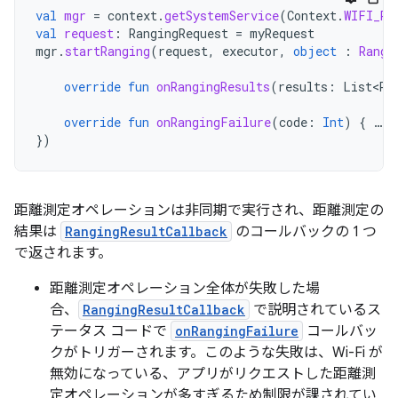
val
mgr
=
context
.
getSystemService
(
Context
.
WIFI_RT
val
request
:
RangingRequest
=
myRequest
mgr
.
startRanging
(
request
,
executor
,
object
:
Rangi
override
fun
onRangingResults
(
results
:
List<Ra
override
fun
onRangingFailure
(
code
:
Int
)
{
…
}
})
距離測定オペレーションは非同期で実行され、距離測定の
結果は
RangingResultCallback
のコールバックの 1 つ
で返されます。
距離測定オペレーション全体が失敗した場
合、
RangingResultCallback
で説明されているス
テータス コードで
onRangingFailure
コールバッ
クがトリガーされます。このような失敗は、Wi-Fi が
無効になっている、アプリがリクエストした距離測
定オペレーションが多すぎるため制限が課されてい