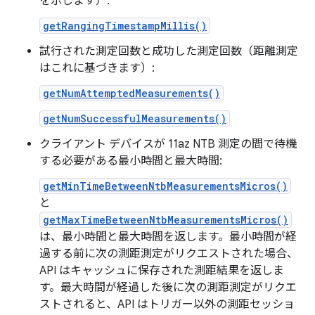
を示します）:
getRangingTimestampMillis()
試行された測定回数と成功した測定回数（距離測定
はこれに基づきます）:
getNumAttemptedMeasurements()
getNumSuccessfulMeasurements()
クライアント デバイスが 11az NTB 測定の間で待機
する必要がある最小時間と最大時間:
getMinTimeBetweenNtbMeasurementsMicros()
と
getMaxTimeBetweenNtbMeasurementsMicros()
は、最小時間と最大時間を返します。最小時間が経
過する前に次の測距測定がリクエストされた場合、
API はキャッシュに保存された測距結果を返しま
す。最大時間が経過した後に次の測距測定がリクエ
ストされると、API はトリガー以外の測距セッショ