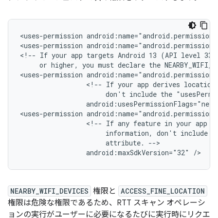
<uses-permission
android:name="android.permission.
<uses-permission
android:name="android.permission.
<!--
If
your
app
targets
Android 13
(API
or
higher,
you
must
declare
the
NEARBY_WIFI_D
<uses-permission
<!--
If
your
app
derives
location
don't
include
the
"usesPermi
android:usesPermissionFlags="neve
<uses-permission
<!--
If
any
feature
in
your
app
r
information,
don't
include
t
attribute.
android:maxSdkVersion="32"
NEARBY_WIFI_DEVICES
権限と
ACCESS_FINE_LOCATION
権限は危険な権限であるため、RTT スキャン オペレーシ
ョンの実行がユーザーに必要になるたびに実行時にリクエ