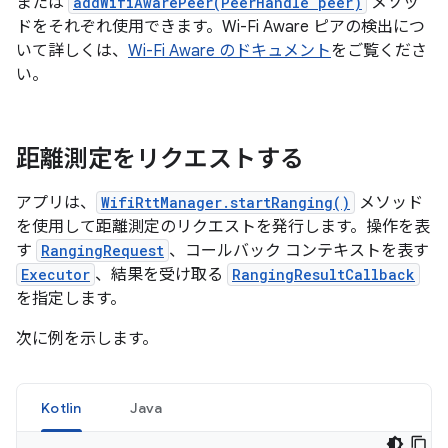
または
addWifiAwarePeer(PeerHandle peer)
メソッ
ドをそれぞれ使用できます。Wi-Fi Aware ピアの検出につ
いて詳しくは、
Wi-Fi Aware のドキュメント
をご覧くださ
い。
距離測定をリクエストする
アプリは、
WifiRttManager.startRanging()
メソッド
を使用して距離測定のリクエストを発行します。操作を表
す
RangingRequest
、コールバック コンテキストを表す
Executor
、結果を受け取る
RangingResultCallback
を指定します。
次に例を示します。
Kotlin
Java