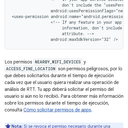
don't
include
the
"usesPermi
android:usesPermissionFlags="neve
<uses-permission
<!--
If
any
feature
in
your
app
r
information,
don't
include
t
attribute.
android:maxSdkVersion="32"
Los permisos
NEARBY_WIFI_DEVICES
y
ACCESS_FINE_LOCATION
son permisos peligrosos, por lo
que debes solicitarlos durante el tiempo de ejecución
cada vez que el usuario quiera realizar una operación de
análisis de RTT. Tu app deberá solicitar el permiso del
usuario si aún no lo recibió. Para obtener más información
sobre los permisos durante el tiempo de ejecución,
consulta
Cómo solicitar permisos de apps
.
Nota:
Si se revoca el permiso necesario durante una