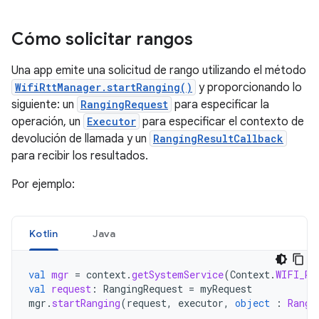
Cómo solicitar rangos
Una app emite una solicitud de rango utilizando el método
WifiRttManager.startRanging()
y proporcionando lo
siguiente: un
RangingRequest
para especificar la
operación, un
Executor
para especificar el contexto de
devolución de llamada y un
RangingResultCallback
para recibir los resultados.
Por ejemplo:
Kotlin
Java
val
mgr
=
context
.
getSystemService
(
Context
.
WIFI_RT
val
request
:
RangingRequest
=
myRequest
mgr
.
startRanging
(
request
,
executor
,
object
:
Rangi