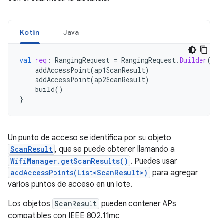
Kotlin
Java
val
req
:
RangingRequest
=
RangingRequest
.
Builder
()
addAccessPoint
(
ap1ScanResult
)
addAccessPoint
(
ap2ScanResult
)
build
()
}
Un punto de acceso se identifica por su objeto
ScanResult
, que se puede obtener llamando a
WifiManager.getScanResults()
. Puedes usar
addAccessPoints(List<ScanResult>)
para agregar
varios puntos de acceso en un lote.
Los objetos
ScanResult
pueden contener APs
compatibles con IEEE 802.11mc