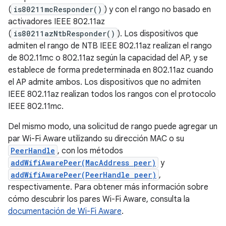
(
is80211mcResponder()
) y con el rango no basado en
activadores IEEE 802.11az
(
is80211azNtbResponder()
). Los dispositivos que
admiten el rango de NTB IEEE 802.11az realizan el rango
de 802.11mc o 802.11az según la capacidad del AP, y se
establece de forma predeterminada en 802.11az cuando
el AP admite ambos. Los dispositivos que no admiten
IEEE 802.11az realizan todos los rangos con el protocolo
IEEE 802.11mc.
Del mismo modo, una solicitud de rango puede agregar un
par Wi-Fi Aware utilizando su dirección MAC o su
PeerHandle
, con los métodos
addWifiAwarePeer(MacAddress peer)
y
addWifiAwarePeer(PeerHandle peer)
,
respectivamente. Para obtener más información sobre
cómo descubrir los pares Wi-Fi Aware, consulta la
documentación de Wi-Fi Aware
.