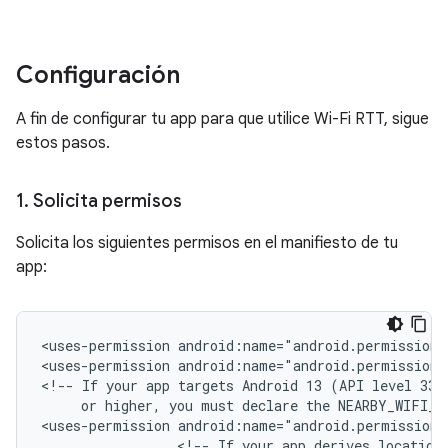
Configuración
A fin de configurar tu app para que utilice Wi-Fi RTT, sigue
estos pasos.
1
.
Solicita permisos
Solicita los siguientes permisos en el manifiesto de tu
app:
<uses-permission
android:name="android.permission.
<uses-permission
android:name="android.permission.
<!--
If
your
app
targets
Android 13
(API
or
higher,
you
must
declare
the
NEARBY_WIFI_D
<uses-permission
<!--
If
your
app
derives
location