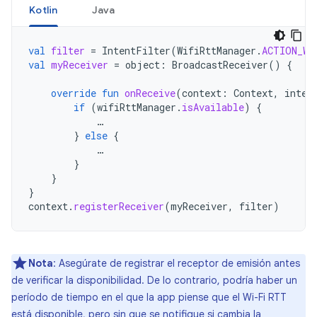
Kotlin
Java
val
filter
=
IntentFilter
(
WifiRttManager
.
ACTION_WI
val
myReceiver
=
object
:
BroadcastReceiver
()
{
override
fun
onReceive
(
context
:
Context
,
inten
if
(
wifiRttManager
.
isAvailable
)
{
…
}
else
{
…
}
}
}
context
.
registerReceiver
(
myReceiver
,
filter
)
Nota
:
Asegúrate de registrar el receptor de emisión antes
de verificar la disponibilidad. De lo contrario, podría haber un
período de tiempo en el que la app piense que el Wi-Fi RTT
está disponible, pero sin que se notifique si cambia la