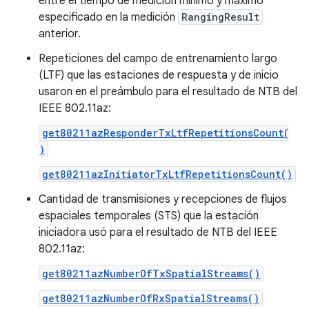
entre el tiempo de medición mínimo y máximo
especificado en la medición
RangingResult
anterior.
Repeticiones del campo de entrenamiento largo
(LTF) que las estaciones de respuesta y de inicio
usaron en el preámbulo para el resultado de NTB del
IEEE 802.11az:
get80211azResponderTxLtfRepetitionsCount(
)
get80211azInitiatorTxLtfRepetitionsCount()
Cantidad de transmisiones y recepciones de flujos
espaciales temporales (STS) que la estación
iniciadora usó para el resultado de NTB del IEEE
802.11az:
get80211azNumberOfTxSpatialStreams()
get80211azNumberOfRxSpatialStreams()