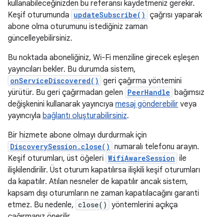
kullanabileceğinizden bu referansı kaydetmeniz gerekir.
Keşif oturumunda
updateSubscribe()
çağrısı yaparak
abone olma oturumunu istediğiniz zaman
güncelleyebilirsiniz.
Bu noktada aboneliğiniz, Wi-Fi menziline girecek eşleşen
yayıncıları bekler. Bu durumda sistem,
onServiceDiscovered()
geri çağırma yöntemini
yürütür. Bu geri çağırmadan gelen
PeerHandle
bağımsız
değişkenini kullanarak yayıncıya
mesaj gönderebilir
veya
yayıncıyla
bağlantı oluşturabilirsiniz
.
Bir hizmete abone olmayı durdurmak için
DiscoverySession.close()
numaralı telefonu arayın.
Keşif oturumları, üst öğeleri
WifiAwareSession
ile
ilişkilendirilir. Üst oturum kapatılırsa ilişkili keşif oturumları
da kapatılır. Atılan nesneler de kapatılır ancak sistem,
kapsam dışı oturumların ne zaman kapatılacağını garanti
etmez. Bu nedenle,
close()
yöntemlerini açıkça
çağırmanız önerilir.