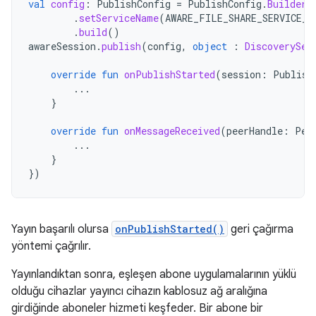
val
config
:
PublishConfig
=
PublishConfig
.
Builder
(
.
setServiceName
(
AWARE_FILE_SHARE_SERVICE_N
.
build
()
awareSession
.
publish
(
config
,
object
:
DiscoverySes
override
fun
onPublishStarted
(
session
:
Publish
...
}
override
fun
onMessageReceived
(
peerHandle
:
Pee
...
}
})
Yayın başarılı olursa
onPublishStarted()
geri çağırma
yöntemi çağrılır.
Yayınlandıktan sonra, eşleşen abone uygulamalarının yüklü
olduğu cihazlar yayıncı cihazın kablosuz ağ aralığına
girdiğinde aboneler hizmeti keşfeder. Bir abone bir