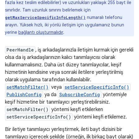
fazla kez teslim edilebilirler) ve uzunlukları yaklaşık 255 bayt ile
sınırlıdır. Tam uzunluk sınırını belirlemek için
numaralı telefonu
getMaxServiceSpecificInfoLength()
arayın. Yüksek hızlı, iki yönlü iletişim için uygulamanız bunun
yerine
bağlantı oluşturmalıdır
.
PeerHandle
, iş arkadaşlarınızla iletişim kurmak için gerekli
olsa da iş arkadaşlarınızın kalıcı tanımlayıcısı olarak
kullanmamalısınız. Daha üst düzey tanımlayıcılar, keşif
hizmetinin kendisine veya sonraki iletilere yerleştirilmiş
olarak uygulama tarafından kullanılabilir.
setMatchFilter()
veya
setServiceSpecificInfo()
PublishConfig
ya da
SubscribeConfig
yöntemiyle
keşif hizmetine bir tanımlayıcı yerleştirebilirsiniz.
setMatchFilter()
yöntemi keşfi etkilerken
setServiceSpecificInfo()
yöntemi keşfi etkilemez.
Bir iletiye tanımlayıcı yerleştirmek, ileti bayt dizisini bir
tanımlayıcı içerecek şekilde (örneğin, ilk birkaç bayt olarak)