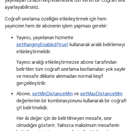
yayınlayan cihazın keşfedilmesine izin veren bir coğrafi sınır
ayarlayabilirsiniz.
Coğrafi sınırlama özelliğini etkinleştirmek için hem
yayıncının hem de abonenin işlem yapması gerekir:
Yayıncı, yayınlanan hizmette
setRangingEnabled(true)
kullanarak aralık belirlemeyi
etkinleştirmelidir.
Yayıncı aralığı etkinleştirmezse abone tarafından
belirtilen tüm coğrafi sınırlama kısıtlamaları yok sayılır
ve mesafe dikkate alınmadan normal keşif
gerçekleştirilir.
Abone,
setMinDistanceMm
ve
setMaxDistanceMm
değerlerinin bir kombinasyonunu kullanarak bir coğrafi
çit belirtmelidir.
Her iki değer için de belirtilmeyen mesafe, sınır
olmadığını gösterir. Yalnızca maksimum mesafenin