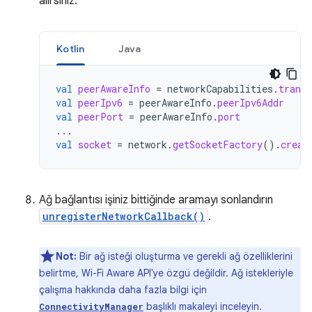
alırsınız:
Kotlin
Java
val
peerAwareInfo
=
networkCapabilities
.
transp
val
peerIpv6
=
peerAwareInfo
.
peerIpv6Addr
val
peerPort
=
peerAwareInfo
.
port
...
val
socket
=
network
.
getSocketFactory
().
creat
Ağ bağlantısı işiniz bittiğinde aramayı sonlandırın
unregisterNetworkCallback()
.
Not:
Bir ağ isteği oluşturma ve gerekli ağ özelliklerini
belirtme, Wi-Fi Aware API'ye özgü değildir. Ağ istekleriyle
çalışma hakkında daha fazla bilgi için
başlıklı makaleyi inceleyin.
ConnectivityManager