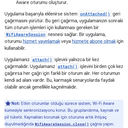
Aware oturumu oluşturur.
Uygulama başarıyla eklenirse sistem
onAttached()
geri
çağırmasını yürütür. Bu geri çağırma, uygulamanızın sonraki
tüm oturum işlemleri için kullanması gereken bir
WifiAwareSession
nesnesi sağlar. Bir uygulama,
oturumu
hizmet yayınlamak
veya
hizmete abone olmak
için
kullanabilir.
Uygulamanız
attach()
işlevini yalnızca bir kez
çağırmalıdır. Uygulamanız
attach()
işlevini birden çok kez
çağırırsa her çağrı için farklı bir oturum alır. Her oturumun
kendi ad alanı vardır. Bu, karmaşık senaryolarda faydalı
olabilir ancak genellikle kaçınılmalıdır.
Not:
Etkin oturumlar olduğu sürece sistem, Wi-Fi Aware
kümesiyle senkronizasyonu korur. Bu gruplandırma, kaynak ve
pil tüketir. Kaynakları korumak için oturuma artık ihtiyaç
duyulmadığında
çağrısı yapın.
WifiAwareSession.close()