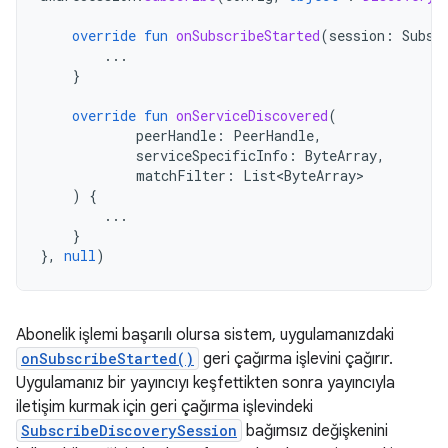
override
fun
onSubscribeStarted
(
session
:
Subsc
...
}
override
fun
onServiceDiscovered
(
peerHandle
:
PeerHandle
,
serviceSpecificInfo
:
ByteArray
,
matchFilter
:
List<ByteArray>
)
{
...
}
},
null
)
Abonelik işlemi başarılı olursa sistem, uygulamanızdaki
onSubscribeStarted()
geri çağırma işlevini çağırır.
Uygulamanız bir yayıncıyı keşfettikten sonra yayıncıyla
iletişim kurmak için geri çağırma işlevindeki
SubscribeDiscoverySession
bağımsız değişkenini