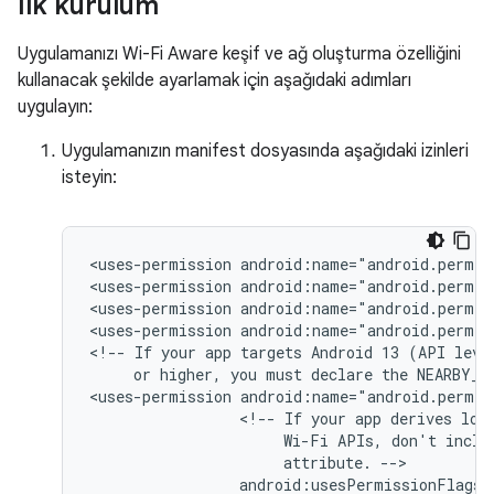
İlk kurulum
Uygulamanızı Wi-Fi Aware keşif ve ağ oluşturma özelliğini
kullanacak şekilde ayarlamak için aşağıdaki adımları
uygulayın:
Uygulamanızın manifest dosyasında aşağıdaki izinleri
isteyin:
<uses-permission
android:name="android.permis
<uses-permission
android:name="android.permis
<uses-permission
android:name="android.permis
<uses-permission
android:name="android.permis
<!--
If
your
app
targets
Android 13
(API
or
higher,
you
must
declare
the
NEARBY_W
<uses-permission
<!--
If
your
app
derives
loc
Wi-Fi
APIs,
don't
inclu
attribute.
android:usesPermissionFlags=