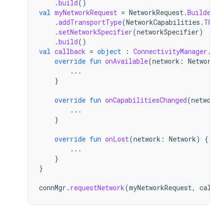
.
build
()
val
myNetworkRequest
=
NetworkRequest
.
Builder
.
addTransportType
(
NetworkCapabilities
.
TRA
.
setNetworkSpecifier
(
networkSpecifier
)
.
build
()
val
callback
=
object
:
ConnectivityManager
.
N
override
fun
onAvailable
(
network
:
Network
...
}
override
fun
onCapabilitiesChanged
(
networ
...
}
override
fun
onLost
(
network
:
Network
)
{
...
}
}
connMgr
.
requestNetwork
(
myNetworkRequest
,
call