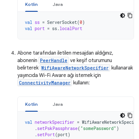
Kotlin
Java
val
ss
=
ServerSocket
(
0
)
val
port
=
ss
.
localPort
Abone tarafından iletilen mesajdan aldığınız,
abonenin
PeerHandle
ve keşif oturumunu
belirterek
WifiAwareNetworkSpecifier
kullanarak
yayıncıda Wi-Fi Aware ağı istemek için
ConnectivityManager
kullanın:
Kotlin
Java
val
networkSpecifier
=
WifiAwareNetworkSpecifi
.
setPskPassphrase
(
"somePassword"
)
.
setPort
(
port
)