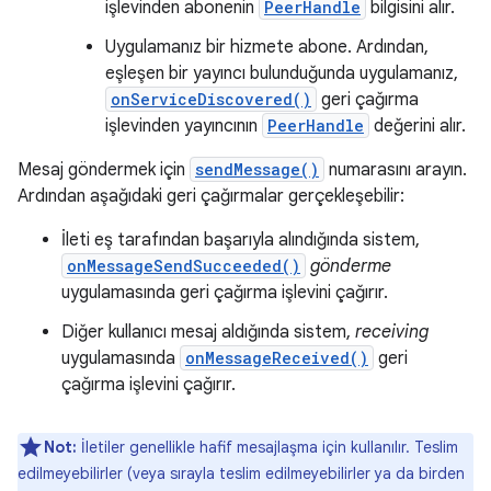
işlevinden abonenin
PeerHandle
bilgisini alır.
Uygulamanız bir hizmete abone. Ardından,
eşleşen bir yayıncı bulunduğunda uygulamanız,
onServiceDiscovered()
geri çağırma
işlevinden yayıncının
PeerHandle
değerini alır.
Mesaj göndermek için
sendMessage()
numarasını arayın.
Ardından aşağıdaki geri çağırmalar gerçekleşebilir:
İleti eş tarafından başarıyla alındığında sistem,
onMessageSendSucceeded()
gönderme
uygulamasında geri çağırma işlevini çağırır.
Diğer kullanıcı mesaj aldığında sistem,
receiving
uygulamasında
onMessageReceived()
geri
çağırma işlevini çağırır.
Not:
İletiler genellikle hafif mesajlaşma için kullanılır. Teslim
edilmeyebilirler (veya sırayla teslim edilmeyebilirler ya da birden