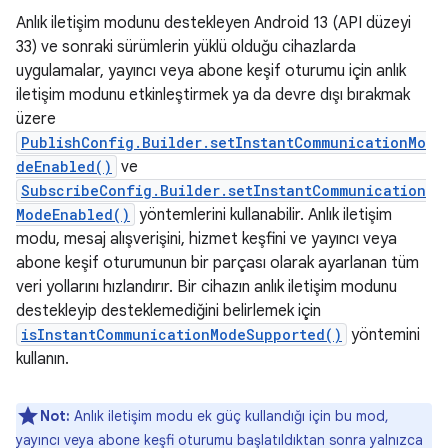
Anlık iletişim modunu destekleyen Android 13 (API düzeyi
33) ve sonraki sürümlerin yüklü olduğu cihazlarda
uygulamalar, yayıncı veya abone keşif oturumu için anlık
iletişim modunu etkinleştirmek ya da devre dışı bırakmak
üzere
PublishConfig.Builder.setInstantCommunicationMo
deEnabled()
ve
SubscribeConfig.Builder.setInstantCommunication
ModeEnabled()
yöntemlerini kullanabilir. Anlık iletişim
modu, mesaj alışverişini, hizmet keşfini ve yayıncı veya
abone keşif oturumunun bir parçası olarak ayarlanan tüm
veri yollarını hızlandırır. Bir cihazın anlık iletişim modunu
destekleyip desteklemediğini belirlemek için
isInstantCommunicationModeSupported()
yöntemini
kullanın.
Not:
Anlık iletişim modu ek güç kullandığı için bu mod,
yayıncı veya abone keşfi oturumu başlatıldıktan sonra yalnızca