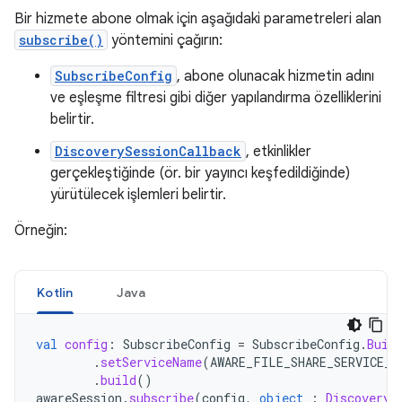
Bir hizmete abone olmak için aşağıdaki parametreleri alan
subscribe()
yöntemini çağırın:
SubscribeConfig
, abone olunacak hizmetin adını
ve eşleşme filtresi gibi diğer yapılandırma özelliklerini
belirtir.
DiscoverySessionCallback
, etkinlikler
gerçekleştiğinde (ör. bir yayıncı keşfedildiğinde)
yürütülecek işlemleri belirtir.
Örneğin:
Kotlin
Java
val
config
:
SubscribeConfig
=
SubscribeConfig
.
Buil
.
setServiceName
(
AWARE_FILE_SHARE_SERVICE_N
.
build
()
awareSession
.
subscribe
(
config
,
object
:
DiscoveryS