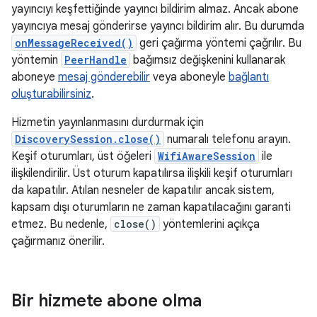
yayıncıyı keşfettiğinde yayıncı bildirim almaz. Ancak abone
yayıncıya mesaj gönderirse yayıncı bildirim alır. Bu durumda
onMessageReceived()
geri çağırma yöntemi çağrılır. Bu
yöntemin
PeerHandle
bağımsız değişkenini kullanarak
aboneye
mesaj gönderebilir
veya aboneyle
bağlantı
oluşturabilirsiniz
.
Hizmetin yayınlanmasını durdurmak için
DiscoverySession.close()
numaralı telefonu arayın.
Keşif oturumları, üst öğeleri
WifiAwareSession
ile
ilişkilendirilir. Üst oturum kapatılırsa ilişkili keşif oturumları
da kapatılır. Atılan nesneler de kapatılır ancak sistem,
kapsam dışı oturumların ne zaman kapatılacağını garanti
etmez. Bu nedenle,
close()
yöntemlerini açıkça
çağırmanız önerilir.
Bir hizmete abone olma