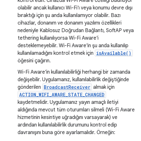
kontrol edin. Cihazda Wi-Fi Aware özelliği bulunuyor
olabilir ancak kullanıcı Wi-Fi'ı veya konumu devre dışı
bıraktığı için şu anda kullanılamıyor olabilir. Bazı
cihazlar, donanım ve donanım yazılımı özellikleri
nedeniyle Kablosuz Doğrudan Bağlantı, SoftAP veya
tethering kullanılıyorsa Wi-Fi Aware'i
desteklemeyebilir. Wi-Fi Aware'in şu anda kullanılıp
kullanılamadığını kontrol etmek için
isAvailable()
öğesini çağırın.
Wi-Fi Aware'in kullanılabilirliği herhangi bir zamanda
değişebilir. Uygulamanız, kullanılabilirlik değiştiğinde
gönderilen
BroadcastReceiver
almak için
ACTION_WIFI_AWARE_STATE_CHANGED
kaydetmelidir. Uygulamanız yayın amaçlı iletiyi
aldığında mevcut tüm oturumları silmeli (Wi-Fi Aware
hizmetinin kesintiye uğradığını varsayarak) ve
ardından kullanılabilirlik durumunu kontrol edip
davranışını buna göre ayarlamalıdır. Örneğin: