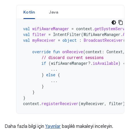
Kotlin
Java
val
wifiAwareManager
=
context
.
getSystemServi
val
filter
=
IntentFilter
(
WifiAwareManager
.
AC
val
myReceiver
=
object
:
BroadcastReceiver
()
override
fun
onReceive
(
context
:
Context
,
// discard current sessions
if
(
wifiAwareManager
?.
isAvailable
)
{
...
}
else
{
...
}
}
}
context
.
registerReceiver
(
myReceiver
,
filter
)
Daha fazla bilgi için
Yayınlar
başlıklı makaleyi inceleyin.