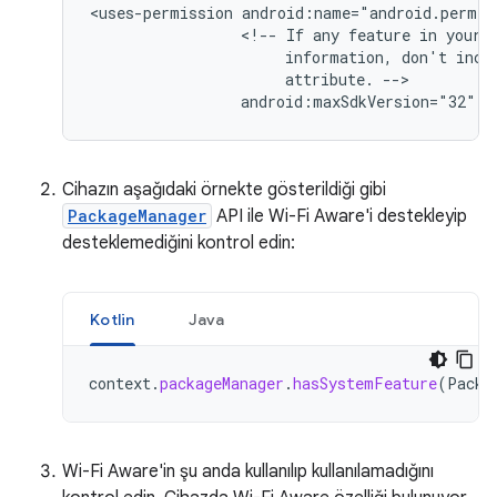
<uses-permission
<!--
If
any
feature
in
your
information,
don't
incl
attribute.
android:maxSdkVersion="32"
/
Cihazın aşağıdaki örnekte gösterildiği gibi
PackageManager
API ile Wi-Fi Aware'i destekleyip
desteklemediğini kontrol edin:
Kotlin
Java
context
.
packageManager
.
hasSystemFeature
(
Packa
Wi-Fi Aware'in şu anda kullanılıp kullanılamadığını