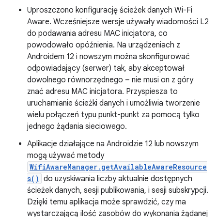
Uproszczono konfigurację ścieżek danych Wi-Fi
Aware. Wcześniejsze wersje używały wiadomości L2
do podawania adresu MAC inicjatora, co
powodowało opóźnienia. Na urządzeniach z
Androidem 12 i nowszym można skonfigurować
odpowiadający (serwer) tak, aby akceptował
dowolnego równorzędnego – nie musi on z góry
znać adresu MAC inicjatora. Przyspiesza to
uruchamianie ścieżki danych i umożliwia tworzenie
wielu połączeń typu punkt-punkt za pomocą tylko
jednego żądania sieciowego.
Aplikacje działające na Androidzie 12 lub nowszym
mogą używać metody
WifiAwareManager.getAvailableAwareResource
s()
do uzyskiwania liczby aktualnie dostępnych
ścieżek danych, sesji publikowania, i sesji subskrypcji.
Dzięki temu aplikacja może sprawdzić, czy ma
wystarczającą ilość zasobów do wykonania żądanej