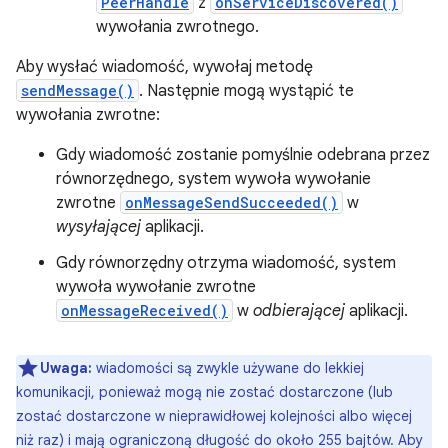
PeerHandle
z
onServiceDiscovered()
wywołania zwrotnego.
Aby wysłać wiadomość, wywołaj metodę
sendMessage()
. Następnie mogą wystąpić te
wywołania zwrotne:
Gdy wiadomość zostanie pomyślnie odebrana przez
równorzędnego, system wywoła wywołanie
zwrotne
onMessageSendSucceeded()
w
wysyłającej
aplikacji.
Gdy równorzędny otrzyma wiadomość, system
wywoła wywołanie zwrotne
onMessageReceived()
w
odbierającej
aplikacji.
Uwaga:
wiadomości są zwykle używane do lekkiej
komunikacji, ponieważ mogą nie zostać dostarczone (lub
zostać dostarczone w nieprawidłowej kolejności albo więcej
niż raz) i mają ograniczoną długość do około 255 bajtów. Aby