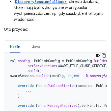
DiscoverySessionCallback
określa działania,
które mają być wykonywane w przypadku
wystąpienia zdarzeń, np. gdy subskrybent otrzyma
wiadomość.
Oto przykład:
Kotlin
Java
val
config
:
PublishConfig
=
PublishConfig
.
Builder
(
.
setServiceName
(
AWARE_FILE_SHARE_SERVICE_N
.
build
()
awareSession
.
publish
(
config
,
object
:
DiscoverySes
override
fun
onPublishStarted
(
session
:
Publish
...
}
override
fun
onMessageReceived
(
peerHandle
:
Pee
...