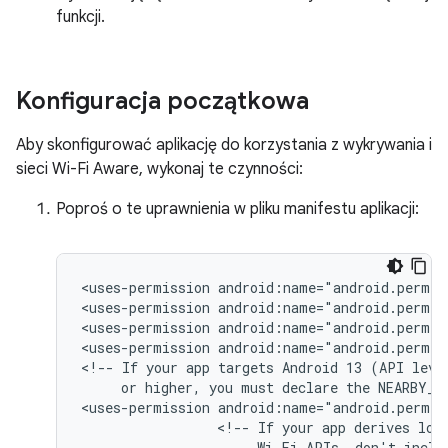
funkcji.
Konfiguracja początkowa
Aby skonfigurować aplikację do korzystania z wykrywania i
sieci Wi-Fi Aware, wykonaj te czynności:
Poproś o te uprawnienia w pliku manifestu aplikacji:
<uses-permission
android:name="android.permis
<uses-permission
android:name="android.permis
<uses-permission
android:name="android.permis
<uses-permission
android:name="android.permis
<!--
If
your
app
targets
Android 13
(API
or
higher,
you
must
declare
the
NEARBY_W
<uses-permission
<!--
If
your
app
derives
loc
Wi-Fi
APIs,
don't
inclu