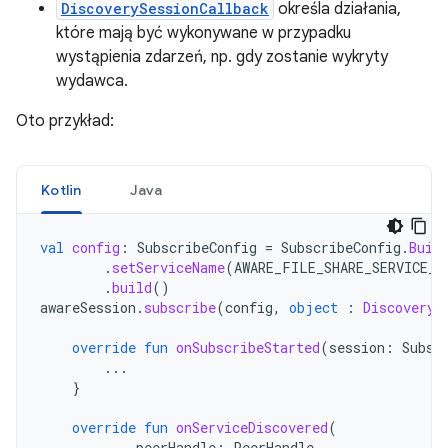
DiscoverySessionCallback
określa działania,
które mają być wykonywane w przypadku
wystąpienia zdarzeń, np. gdy zostanie wykryty
wydawca.
Oto przykład:
Kotlin
Java
val
config
:
SubscribeConfig
=
SubscribeConfig
.
Buil
.
setServiceName
(
AWARE_FILE_SHARE_SERVICE_N
.
build
()
awareSession
.
subscribe
(
config
,
object
:
DiscoveryS
override
fun
onSubscribeStarted
(
session
:
Subsc
...
}
override
fun
onServiceDiscovered
(
peerHandle
:
PeerHandle
,