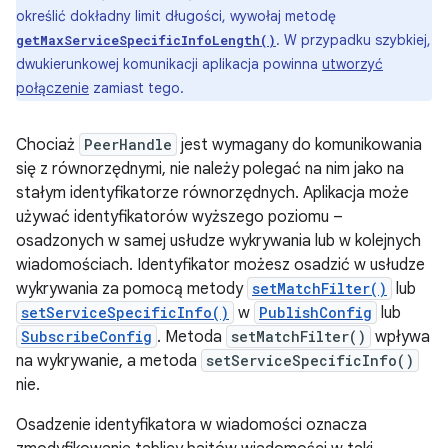
określić dokładny limit długości, wywołaj metodę
. W przypadku szybkiej,
getMaxServiceSpecificInfoLength()
dwukierunkowej komunikacji aplikacja powinna
utworzyć
połączenie
zamiast tego.
Chociaż
PeerHandle
jest wymagany do komunikowania
się z równorzędnymi, nie należy polegać na nim jako na
stałym identyfikatorze równorzędnych. Aplikacja może
używać identyfikatorów wyższego poziomu –
osadzonych w samej usłudze wykrywania lub w kolejnych
wiadomościach. Identyfikator możesz osadzić w usłudze
wykrywania za pomocą metody
setMatchFilter()
lub
setServiceSpecificInfo()
w
PublishConfig
lub
SubscribeConfig
. Metoda
setMatchFilter()
wpływa
na wykrywanie, a metoda
setServiceSpecificInfo()
nie.
Osadzenie identyfikatora w wiadomości oznacza