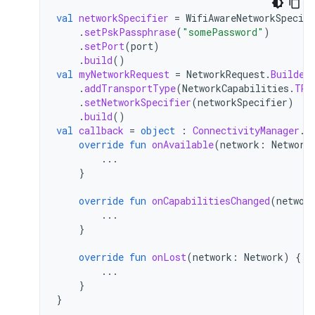
val
networkSpecifier
=
WifiAwareNetworkSpecifi
.
setPskPassphrase
(
"somePassword"
)
.
setPort
(
port
)
.
build
()
val
myNetworkRequest
=
NetworkRequest
.
Builder
.
addTransportType
(
NetworkCapabilities
.
TRA
.
setNetworkSpecifier
(
networkSpecifier
)
.
build
()
val
callback
=
object
:
ConnectivityManager
.
N
override
fun
onAvailable
(
network
:
Network
...
}
override
fun
onCapabilitiesChanged
(
networ
...
}
override
fun
onLost
(
network
:
Network
)
{
...
}
}