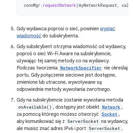
connMgr
.
requestNetwork
(
myNetworkRequest
,
call
Gdy wydawca poprosi o sieć, powinien
wysłać
wiadomość
do subskrybenta.
Gdy subskrybent otrzyma wiadomość od wydawcy,
poproś o sieć Wi-Fi Aware na subskrybencie,
używając tej samej metody co na wydawcy.
Podczas tworzenia
NetworkSpecifier
nie określaj
portu. Gdy połączenie sieciowe jest dostępne,
zmienione lub utracone, wywoływane są
odpowiednie metody wywołania zwrotnego.
Gdy na subskrybencie zostanie wywołana metoda
onAvailable()
, dostępny jest obiekt
Network
,
za pomocą którego możesz otworzyć
Socket
,
aby komunikować się z
ServerSocket
na wydawcy,
ale musisz znać adres IPv6 i port
ServerSocket
.