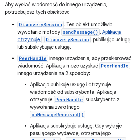
Aby wysłać wiadomość do innego urządzenia,
potrzebujesz tych obiektów:
DiscoverySession
. Ten obiekt umożliwia
wywołanie metody
sendMessage()
.
Aplikacja
otrzymuje
DiscoverySession
, publikując usługę
lub subskrybując usługę.
PeerHandle
innego urządzenia, aby przekierować
wiadomość. Aplikacja może uzyskać
PeerHandle
innego urządzenia na 2 sposoby:
Aplikacja publikuje usługę i otrzymuje
wiadomość od subskrybenta. Aplikacja
otrzymuje
PeerHandle
subskrybenta z
wywołania zwrotnego
onMessageReceived()
.
Aplikacja subskrybuje usługę. Gdy wykryje
pasującego wydawcę, otrzyma jego