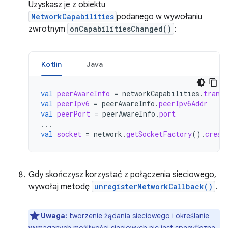
Uzyskasz je z obiektu
NetworkCapabilities
podanego w wywołaniu
zwrotnym
onCapabilitiesChanged()
:
Kotlin
Java
val
peerAwareInfo
=
networkCapabilities
.
transp
val
peerIpv6
=
peerAwareInfo
.
peerIpv6Addr
val
peerPort
=
peerAwareInfo
.
port
...
val
socket
=
network
.
getSocketFactory
().
creat
Gdy skończysz korzystać z połączenia sieciowego,
wywołaj metodę
unregisterNetworkCallback()
.
Uwaga:
tworzenie żądania sieciowego i określanie