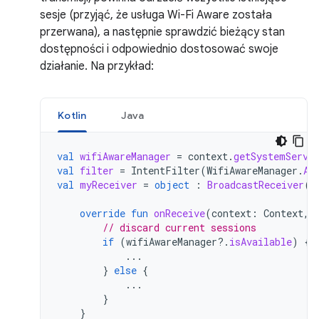
sesje (przyjąć, że usługa Wi-Fi Aware została
przerwana), a następnie sprawdzić bieżący stan
dostępności i odpowiednio dostosować swoje
działanie. Na przykład:
Kotlin
Java
val
wifiAwareManager
=
context
.
getSystemServi
val
filter
=
IntentFilter
(
WifiAwareManager
.
AC
val
myReceiver
=
object
:
BroadcastReceiver
()
override
fun
onReceive
(
context
:
Context
,
// discard current sessions
if
(
wifiAwareManager
?.
isAvailable
)
{
...
}
else
{
...
}
}