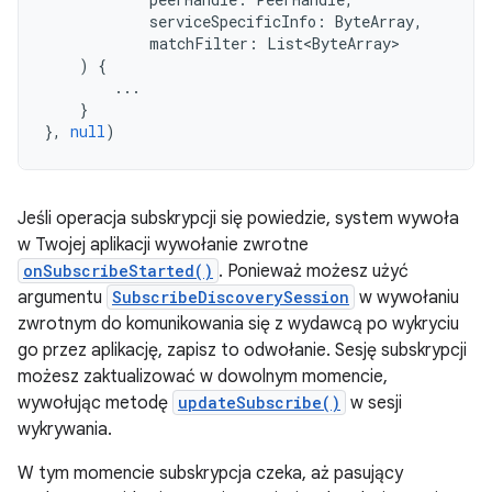
serviceSpecificInfo
:
ByteArray
,
matchFilter
:
List<ByteArray>
)
{
...
}
},
null
)
Jeśli operacja subskrypcji się powiedzie, system wywoła
w Twojej aplikacji wywołanie zwrotne
onSubscribeStarted()
. Ponieważ możesz użyć
argumentu
SubscribeDiscoverySession
w wywołaniu
zwrotnym do komunikowania się z wydawcą po wykryciu
go przez aplikację, zapisz to odwołanie. Sesję subskrypcji
możesz zaktualizować w dowolnym momencie,
wywołując metodę
updateSubscribe()
w sesji
wykrywania.
W tym momencie subskrypcja czeka, aż pasujący