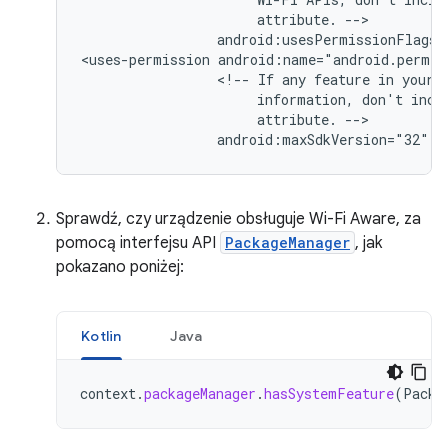
attribute.
android:usesPermissionFlags=
<uses-permission
<!--
If
any
feature
in
your
information,
don't
incl
attribute.
android:maxSdkVersion="32"
/
Sprawdź, czy urządzenie obsługuje Wi-Fi Aware, za
pomocą interfejsu API
PackageManager
, jak
pokazano poniżej:
Kotlin
Java
context
.
packageManager
.
hasSystemFeature
(
Packa