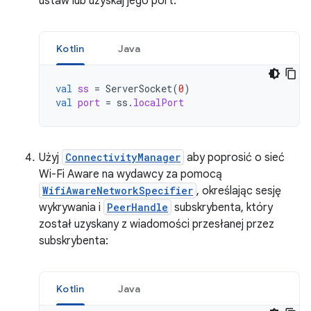
ustaw lub uzyskaj jego port:
Kotlin
Java
val
ss
=
ServerSocket
(
0
)
val
port
=
ss
.
localPort
Użyj
ConnectivityManager
aby poprosić o sieć
Wi-Fi Aware na wydawcy za pomocą
WifiAwareNetworkSpecifier
, określając sesję
wykrywania i
PeerHandle
subskrybenta, który
został uzyskany z wiadomości przesłanej przez
subskrybenta:
Kotlin
Java