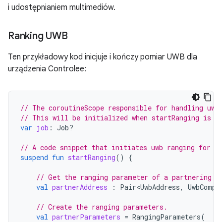
i udostępnianiem multimediów.
Ranking UWB
Ten przykładowy kod inicjuje i kończy pomiar UWB dla
urządzenia Controlee:
// The coroutineScope responsible for handling uwb
// This will be initialized when startRanging is c
var
job
:
Job?
// A code snippet that initiates uwb ranging for a
suspend
fun
startRanging
()
{
// Get the ranging parameter of a partnering C
val
partnerAddress
:
Pair<UwbAddress
,
UwbCompl
// Create the ranging parameters.
val
partnerParameters
=
RangingParameters
(