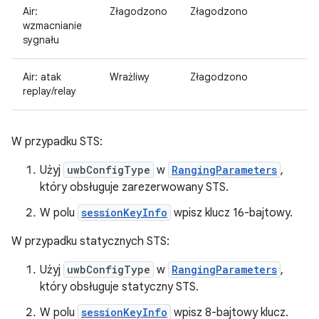
Air:
Złagodzono
Złagodzono
wzmacnianie
sygnału
Air: atak
Wrażliwy
Złagodzono
replay/relay
W przypadku STS:
Użyj
uwbConfigType
w
RangingParameters
,
który obsługuje zarezerwowany STS.
W polu
sessionKeyInfo
wpisz klucz 16-bajtowy.
W przypadku statycznych STS:
Użyj
uwbConfigType
w
RangingParameters
,
który obsługuje statyczny STS.
W polu
sessionKeyInfo
wpisz 8-bajtowy klucz.