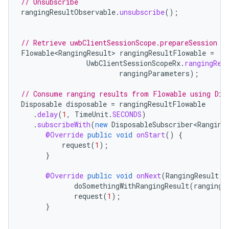
// Unsubscribe
rangingResultObservable
.
unsubscribe
();
// Retrieve uwbClientSessionScope.prepareSession F
Flowable<RangingResult>
rangingResultFlowable
=
UwbClientSessionScopeRx
.
rangingRes
rangingParameters
);
// Consume ranging results from Flowable using Dis
Disposable
disposable
=
rangingResultFlowable
.
delay
(
1
,
TimeUnit
.
SECONDS
)
.
subscribeWith
(
new
DisposableSubscriber<Ranging
@Override
public
void
onStart
()
{
request
(
1
);
}
@Override
public
void
onNext
(
RangingResult
r
doSomethingWithRangingResult
(
rangingR
request
(
1
);
}