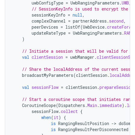
uwbConfigType
=
UwbRangingParameters
.
UWB_C
// SessionKeyInfo is used to encrypt the r
sessionKeyInfo
=
null
,
complexChannel
=
partnerAddress
.
second
,
peerDevices
=
listOf
(
UwbDevice
.
createForAd
updateRateType
=
UwbRangingParameters
.
RANG
)
// Initiate a session that will be valid for a
val
clientSession
=
uwbManager
.
clientSessionSc
// Share the localAddress of the current sessi
broadcastMyParameters
(
clientSession
.
localAddre
val
sessionFlow
=
clientSession
.
prepareSession
// Start a coroutine scope that initiates rang
CoroutineScope
(
Dispatchers
.
Main
.
immediate
).
lau
sessionFlow
.
collect
{
when
(
it
)
{
is
RangingResultPosition
-
>
doSome
is
RangingResultPeerDisconnected
-