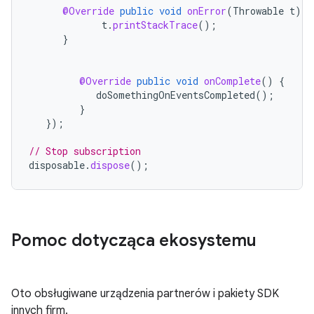
@Override
public
void
onError
(
Throwable
t
)
{
t
.
printStackTrace
();
}
@Override
public
void
onComplete
()
{
doSomethingOnEventsCompleted
();
}
});
// Stop subscription
disposable
.
dispose
();
Pomoc dotycząca ekosystemu
Oto obsługiwane urządzenia partnerów i pakiety SDK
innych firm.