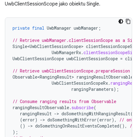
UwbClientSessionScope jako obiektu Single.
private
final
UwbManager
uwbManager
;
// Retrieve uwbManager.clientSessionScope as a Sin
Single<UwbClientSessionScope>
clientSessionScopeSi
UwbManagerRx
.
clientSessionScopeSin
UwbClientSessionScope
uwbClientSessionScope
=
clie
// Retrieve uwbClientSessionScope.prepareSession F
Observable<RangingResult>
rangingResultObservable
UwbClientSessionScopeRx
.
rangingRes
rangingParameters
);
// Consume ranging results from Observable
rangingResultObservable
.
subscribe
(
rangingResult
-
>
doSomethingWithRangingResult
(
r
(
error
)
-
>
doSomethingWithError
(
error
),
// onEr
()
-
>
doSomethingOnResultEventsCompleted
(),
//
);