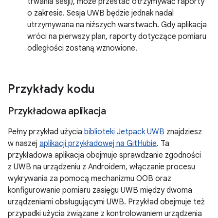
trwania sesji), może przestać otrzymywać raporty
o zakresie. Sesja UWB będzie jednak nadal
utrzymywana na niższych warstwach. Gdy aplikacja
wróci na pierwszy plan, raporty dotyczące pomiaru
odległości zostaną wznowione.
Przykłady kodu
Przykładowa aplikacja
Pełny przykład użycia
biblioteki Jetpack UWB
znajdziesz
w naszej
aplikacji przykładowej na GitHubie
. Ta
przykładowa aplikacja obejmuje sprawdzanie zgodności
z UWB na urządzeniu z Androidem, włączanie procesu
wykrywania za pomocą mechanizmu OOB oraz
konfigurowanie pomiaru zasięgu UWB między dwoma
urządzeniami obsługującymi UWB. Przykład obejmuje też
przypadki użycia związane z kontrolowaniem urządzenia