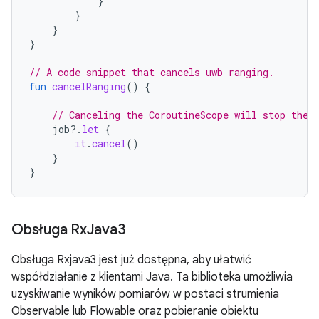
}
}
}
}
// A code snippet that cancels uwb ranging.
fun
cancelRanging
()
{
// Canceling the CoroutineScope will stop the 
job
?.
let
{
it
.
cancel
()
}
}
Obsługa Rx
Java3
Obsługa Rxjava3 jest już dostępna, aby ułatwić
współdziałanie z klientami Java. Ta biblioteka umożliwia
uzyskiwanie wyników pomiarów w postaci strumienia
Observable lub Flowable oraz pobieranie obiektu