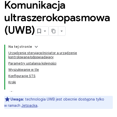
Komunikacja
ultraszerokopasmowa
(UWB)
Na tej stronie
Urządzenie sterujące/inicjator a urządzenie
kontrolowane/odpowiadający
Parametry ustalania kolejności
Wyszukiwanie w tle
Konfiguracje STS
Kroki
Uwaga:
technologia UWB jest obecnie dostępna tylko
w ramach
Jetpacka
.