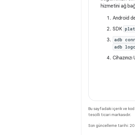
hizmetini ağ bağ
Android des
SDK
pla
adb con
adb log
Cihazınızı
Bu sayfadaki içerik ve kod
tescilli ticari markasıdır.
Son güncelleme tarihi: 