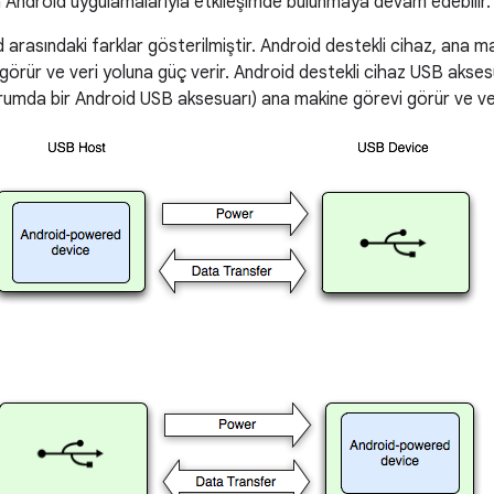
en Android uygulamalarıyla etkileşimde bulunmaya devam edebilir.
od arasındaki farklar gösterilmiştir. Android destekli cihaz, a
 görür ve veri yoluna güç verir. Android destekli cihaz USB aks
rumda bir Android USB aksesuarı) ana makine görevi görür ve ver