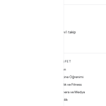
X
X'te @AndroidDev'i takip
edin
ANDROID HAKKINDA
KEŞFET
DAHA FAZLA
Oyun
Android
Makine Öğrenimi
İşletmeler için Android
Sağlık ve Fitness
Güvenlik
Kamera ve Medya
Kaynak
Gizlilik
Haber