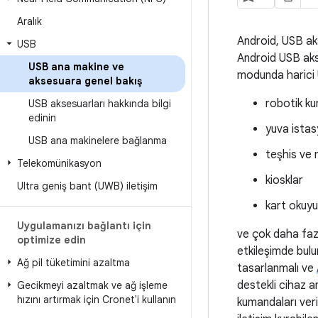
Aralık
Android, USB aks
USB
Android USB aks
USB ana makine ve
modunda harici U
aksesuara genel bakış
robotik k
USB aksesuarları hakkında bilgi
edinin
yuva istas
USB ana makinelere bağlanma
teşhis ve 
Telekomünikasyon
kiosklar
Ultra geniş bant (UWB) iletişim
kart okuyu
Uygulamanızı bağlantı için
ve çok daha fazl
optimize edin
etkileşimde bulu
Ağ pil tüketimini azaltma
tasarlanmalı ve
destekli cihaz a
Gecikmeyi azaltmak ve ağ işleme
hızını artırmak için Cronet'i kullanın
kumandaları veri