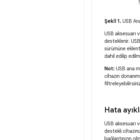
Şekil 1.
USB Ana
USB aksesuarı v
desteklenir. USB
sürümüne eklenti 
dahil edilip edil
Not:
USB ana mak
cihazın donanımı
filtreleyebilirsi
Hata ayıkl
USB aksesuarı ve
destekli cihazın
bağlantınızın ol