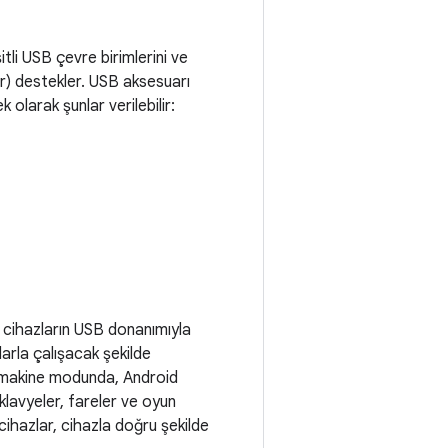
tli USB çevre birimlerini ve
r) destekler. USB aksesuarı
larak şunlar verilebilir:
i cihazların USB donanımıyla
arla çalışacak şekilde
 makine modunda, Android
klavyeler, fareler ve oyun
cihazlar, cihazla doğru şekilde