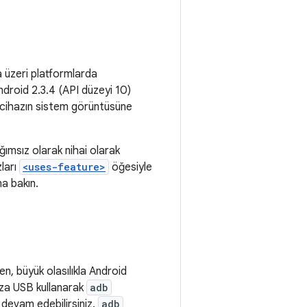
 üzeri platformlarda
ndroid 2.3.4 (API düzeyi 10)
nın cihazın sistem görüntüsüne
ımsız olarak nihai olarak
ları
<uses-feature>
öğesiyle
a bakın.
n, büyük olasılıkla Android
aza USB kullanarak
adb
devam edebilirsiniz.
adb