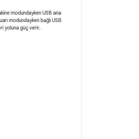
na makine modundayken USB ana
esuarı modundayken bağlı USB
i yoluna güç verir.