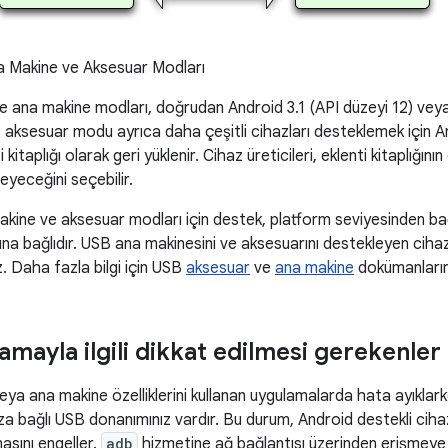
 Makine ve Aksesuar Modları
e ana makine modları, doğrudan Android 3.1 (API düzeyi 12) veya
 aksesuar modu ayrıca daha çeşitli cihazları desteklemek için A
kitaplığı olarak geri yüklenir. Cihaz üreticileri, eklenti kitaplığı
meyeceğini seçebilir.
ine ve aksesuar modları için destek, platform seviyesinden bağ
na bağlıdır. USB ana makinesini ve aksesuarını destekleyen cihaz
niz. Daha fazla bilgi için USB
aksesuar
ve
ana makine
dokümanların
amayla ilgili dikkat edilmesi gerekenler
ya ana makine özelliklerini kullanan uygulamalarda hata ayıklarke
ıza bağlı USB donanımınız vardır. Bu durum, Android destekli cih
masını engeller.
adb
hizmetine ağ bağlantısı üzerinden erişmeye 