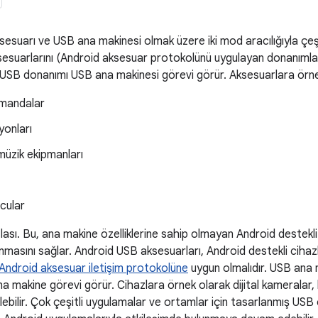
esuarı ve USB ana makinesi olmak üzere iki mod aracılığıyla çeşi
esuarlarını (Android aksesuar protokolünü uygulayan donanımla
SB donanımı USB ana makinesi görevi görür. Aksesuarlara örnek o
umandalar
yonları
müzik ekipmanları
cular
ası. Bu, ana makine özelliklerine sahip olmayan Android destekl
nmasını sağlar. Android USB aksesuarları, Android destekli cihazl
Android aksesuar iletişim protokolüne
uygun olmalıdır. USB ana
na makine görevi görür. Cihazlara örnek olarak dijital kameralar, 
lebilir. Çok çeşitli uygulamalar ve ortamlar için tasarlanmış USB 