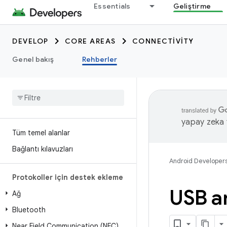
Essentials
Geliştirme
DEVELOP
CORE AREAS
CONNECTIVITY
Genel bakış
Rehberler
yapay zeka t
Tüm temel alanlar
Bağlantı kılavuzları
Android Developer
Protokoller için destek ekleme
USB a
Ağ
Bluetooth
Near Field Communication (NFC)