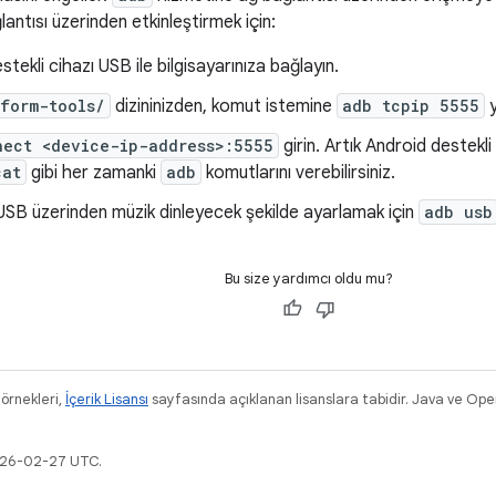
lantısı üzerinden etkinleştirmek için:
tekli cihazı USB ile bilgisayarınıza bağlayın.
tform-tools/
dizininizden, komut istemine
adb tcpip 5555
y
nect <device-ip-address>:5555
girin. Artık Android destekl
cat
gibi her zamanki
adb
komutlarını verebilirsiniz.
 USB üzerinden müzik dinleyecek şekilde ayarlamak için
adb usb
Bu size yardımcı oldu mu?
 örnekleri,
İçerik Lisansı
sayfasında açıklanan lisanslara tabidir. Java ve Ope
2026-02-27 UTC.